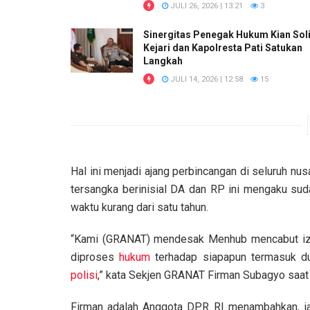
JULI 26, 2026 | 13:21
3
Sinergitas Penegak Hukum Kian Soli
Kejari dan Kapolresta Pati Satukan
Langkah
JULI 14, 2026 | 12:58
15
Hal ini menjadi ajang perbincangan di seluruh nus
tersangka berinisial DA dan RP ini mengaku su
waktu kurang dari satu tahun.
“Kami (GRANAT) mendesak Menhub mencabut izin 
diproses
hukum
terhadap siapapun termasuk du
polisi
,” kata Sekjen GRANAT Firman Subagyo saat
Firman adalah Anggota DPR RI menambahkan, ia 