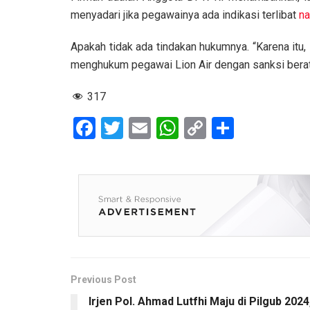
menyadari jika pegawainya ada indikasi terlibat
na
Apakah tidak ada tindakan hukumnya. “Karena itu,
menghukum pegawai Lion Air dengan sanksi berat”
317
F
T
E
W
C
S
a
wi
m
h
o
h
ce
tt
ail
at
py
ar
b
er
s
Li
e
o
A
n
o
p
k
k
p
Previous Post
Irjen Pol. Ahmad Lutfhi Maju di Pilgub 2024