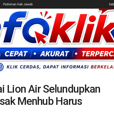
Pedoman Hak Jawab
Sab
CEK FAKTA
ENTERTAINMENT
BREAKING NEWS
UMUM
ai Lion Air Selundupkan
esak Menhub Harus