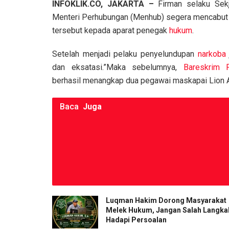
INFOKLIK.CO, JAKARTA –
Firman selaku Sek
ce
tt
ail
at
py
ar
Menteri Perhubungan (Menhub) segera mencabut 
b
er
s
Li
e
tersebut kepada aparat penegak
hukum
.
o
A
n
Setelah menjadi pelaku penyelundupan
narkoba
o
p
k
dan eksatasi.”Maka sebelumnya,
Bareskrim P
k
p
berhasil menangkap dua pegawai maskapai Lion A
Baca
Juga
Luqman Hakim Dorong Masyarakat
Melek Hukum, Jangan Salah Langka
Hadapi Persoalan