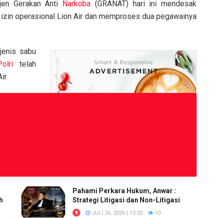
jen Gerakan Anti
Narkoba
(GRANAT) hari ini mendesak
izin operasional Lion Air dan memproses dua pegawainya
jenis sabu
olri
telah
ir.
Pahami Perkara Hukum, Anwar :
h
Strategi Litigasi dan Non-Litigasi
JULI 26, 2026 | 12:32
10