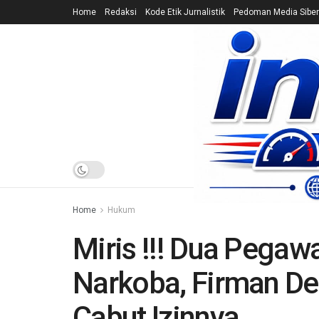
Home
Redaksi
Kode Etik Jurnalistik
Pedoman Media Siber
HOME
NEWS
Home
Hukum
Miris !!! Dua Pegaw
Narkoba, Firman D
Cabut Izinnya