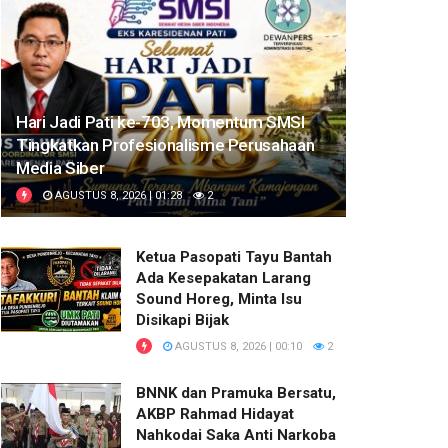
Hari Jadi Pati ke-703, Momentum SMSI
Tingkatkan Profesionalisme Perusahaan
Media Siber
AGUSTUS 8, 2026 | 01:28
2
Ketua Pasopati Tayu Bantah
Ada Kesepakatan Larang
Sound Horeg, Minta Isu
Disikapi Bijak
AGUSTUS 8, 2026 | 00:10
2
BNNK dan Pramuka Bersatu,
AKBP Rahmad Hidayat
Nahkodai Saka Anti Narkoba