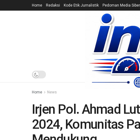
Home
Redaksi
Kode Etik Jurnalistik
Pedoman Media Siber
HOME
NEWS
Home
News
Irjen Pol. Ahmad Lut
2024, Komunitas Pat
Mendukung