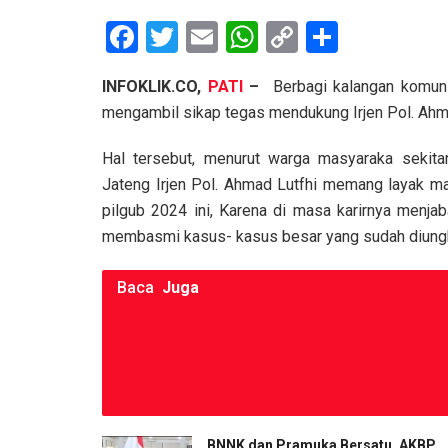
F
T
E
W
C
S
a
wi
m
h
o
h
INFOKLIK.CO,
PATI
–
Berbagi kalangan komun
ce
tt
ail
at
py
ar
mengambil sikap tegas mendukung Irjen Pol. Ahma
b
er
s
Li
e
o
A
n
Hal tersebut, menurut warga masyaraka sekitar
Jateng Irjen Pol. Ahmad Lutfhi memang layak ma
o
p
k
pilgub 2024 ini, Karena di masa karirnya menjaba
k
p
membasmi kasus- kasus besar yang sudah diung
Baca
Juga
BNNK dan Pramuka Bersatu, AKBP