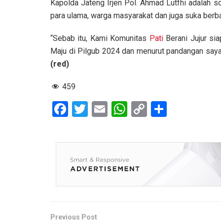
Kapolda Jateng Irjen Pol. Ahmad Lutfhi adalah 
para ulama, warga masyarakat dan juga suka be
“Sebab itu, Kami Komunitas
Pati
Berani Jujur si
Maju di Pilgub 2024 dan menurut pandangan saya
(red)
459
F
T
E
W
C
S
a
wi
m
h
o
h
ce
tt
ail
at
py
ar
b
er
s
Li
e
o
A
n
o
p
k
k
p
Previous Post