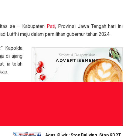
itas se – Kabupaten
Pati
, Provinsi Jawa Tengah hari ini
d Lutfhi maju dalam pemilihan gubernur tahun 2024.
.” Kapolda
ju di ajang
t, ia telah
kap.
Agus Kliwir : Stop Bullying, Stop KDRT