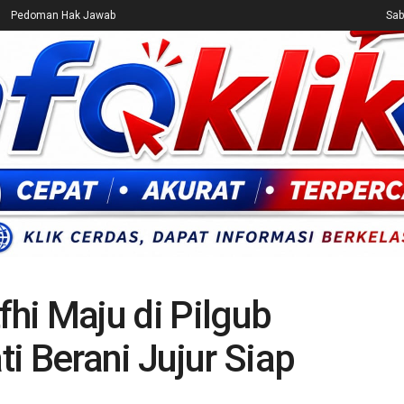
Pedoman Hak Jawab
Sab
CEK FAKTA
ENTERTAINMENT
BREAKING NEWS
UMUM
fhi Maju di Pilgub
i Berani Jujur Siap