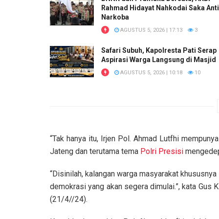
Rahmad Hidayat Nahkodai Saka Anti
Narkoba
AGUSTUS 5, 2026 | 17:13
3
Safari Subuh, Kapolresta Pati Serap
Aspirasi Warga Langsung di Masjid
AGUSTUS 5, 2026 | 10:18
10
“Tak hanya itu, Irjen Pol. Ahmad Lutfhi mempuny
Jateng dan terutama tema
Polri Presisi
mengedepa
“Disinilah, kalangan warga masyarakat khususnya
demokrasi yang akan segera dimulai.”, kata Gus K
(21/4//24).