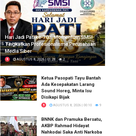
Hari Jadi Pati ke-703, Momentum SMSI
Tingkatkan Profesionalisme Perusahaan
Media Siber
AGUSTUS 8, 2026 | 01:28
2
Ketua Pasopati Tayu Bantah
Ada Kesepakatan Larang
Sound Horeg, Minta Isu
Disikapi Bijak
AGUSTUS 8, 2026 | 00:10
9
BNNK dan Pramuka Bersatu,
AKBP Rahmad Hidayat
Nahkodai Saka Anti Narkoba