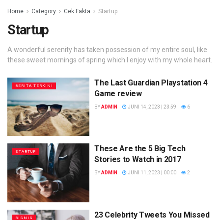
Home
Category
Cek Fakta
Startup
Startup
A wonderful serenity has taken possession of my entire soul, like
these sweet mornings of spring which I enjoy with my whole heart.
The Last Guardian Playstation 4
BERITA TERKINI
Game review
BY
ADMIN
JUNI 14, 2023 | 23:59
6
These Are the 5 Big Tech
STARTUP
Stories to Watch in 2017
BY
ADMIN
JUNI 11, 2023 | 00:00
2
23 Celebrity Tweets You Missed
BISNIS