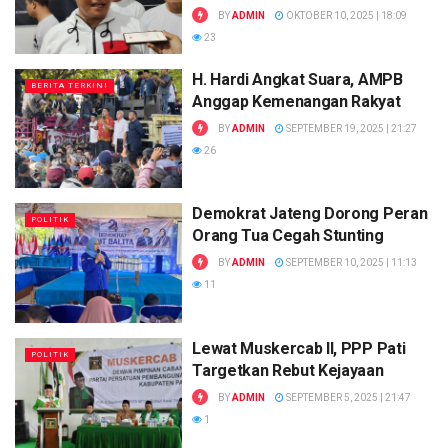
BY
ADMIN
OKTOBER 10, 2025 | 18:09
23
H. Hardi Angkat Suara, AMPB
BERITA TERKINI
Anggap Kemenangan Rakyat
BY
ADMIN
SEPTEMBER 19, 2025 | 21:27
26
Demokrat Jateng Dorong Peran
POLITIK
Orang Tua Cegah Stunting
BY
ADMIN
SEPTEMBER 10, 2025 | 11:13
11
Lewat Muskercab II, PPP Pati
POLITIK
Targetkan Rebut Kejayaan
BY
ADMIN
SEPTEMBER 5, 2025 | 21:47
1