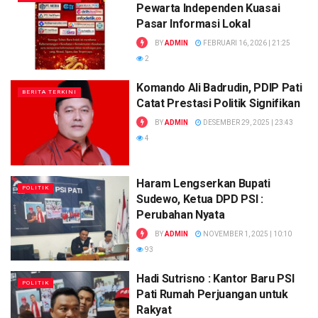
Pewarta Independen Kuasai
Pasar Informasi Lokal
BY
ADMIN
FEBRUARI 16, 2026 | 21:25
2
Komando Ali Badrudin, PDIP Pati
BERITA TERKINI
Catat Prestasi Politik Signifikan
BY
ADMIN
DESEMBER 29, 2025 | 23:43
4
Haram Lengserkan Bupati
POLITIK
Sudewo, Ketua DPD PSI :
Perubahan Nyata
BY
ADMIN
NOVEMBER 1, 2025 | 10:10
93
Hadi Sutrisno : Kantor Baru PSI
POLITIK
Pati Rumah Perjuangan untuk
Rakyat