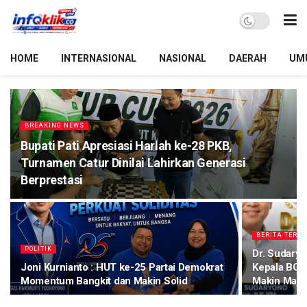
HOME
INTERNASIONAL
NASIONAL
DAERAH
UM
BREAKING NEWS
Bupati Pati Apresiasi Harlah ke-28 PKB,
Turnamen Catur Dinilai Lahirkan Generasi
Berprestasi
BERITA TERKI
POLITIK
Dr. Sudaryo
Joni Kurnianto : HUT ke-25 Partai Demokrat
Kepala BGN,
Momentum Bangkit dan Makin Solid
Makin Maju