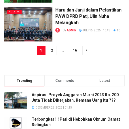
Haru dan Janji dalam Pelantikan
POLITIK
PAW DPRD Pati, Ulin Nuha
Melangkah
BY
ADMIN
JULI 15, 2025 | 16:43
10
1
2
…
16
Trending
Comments
Latest
Aspirasi Proyek Anggaran Murni 2023 Rp. 200
Juta Tidak Dikerjakan, Kemana Uang Itu ???
DESEMBER 28, 2023 | 01:15
Terbongkar !!! Pati di Hebohkan Oknum Camat
Selingkuh