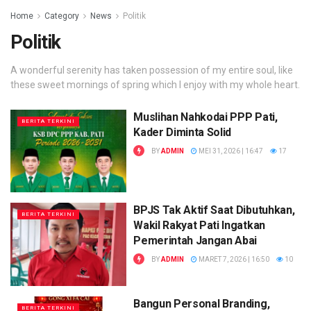
Home
Category
News
Politik
Politik
A wonderful serenity has taken possession of my entire soul, like
these sweet mornings of spring which I enjoy with my whole heart.
Muslihan Nahkodai PPP Pati,
BERITA TERKINI
Kader Diminta Solid
BY
ADMIN
MEI 31, 2026 | 16:47
17
BPJS Tak Aktif Saat Dibutuhkan,
BERITA TERKINI
Wakil Rakyat Pati Ingatkan
Pemerintah Jangan Abai
BY
ADMIN
MARET 7, 2026 | 16:50
10
Bangun Personal Branding,
BERITA TERKINI