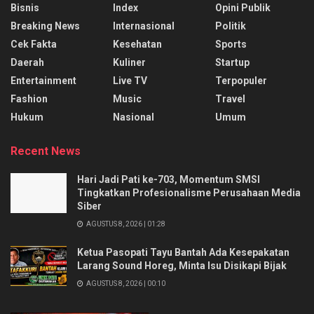
Bisnis
Index
Opini Publik
Breaking News
Internasional
Politik
Cek Fakta
Kesehatan
Sports
Daerah
Kuliner
Startup
Entertainment
Live TV
Terpopuler
Fashion
Music
Travel
Hukum
Nasional
Umum
Recent News
Hari Jadi Pati ke-703, Momentum SMSI
Tingkatkan Profesionalisme Perusahaan Media
Siber
AGUSTUS 8, 2026 | 01:28
Ketua Pasopati Tayu Bantah Ada Kesepakatan
Larang Sound Horeg, Minta Isu Disikapi Bijak
AGUSTUS 8, 2026 | 00:10