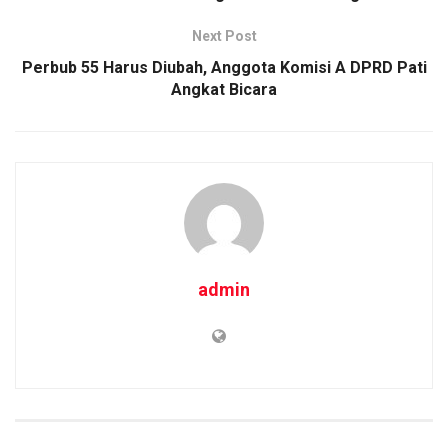
o
p
k
Next Post
k
p
Perbub 55 Harus Diubah, Anggota Komisi A DPRD Pati
Angkat Bicara
admin