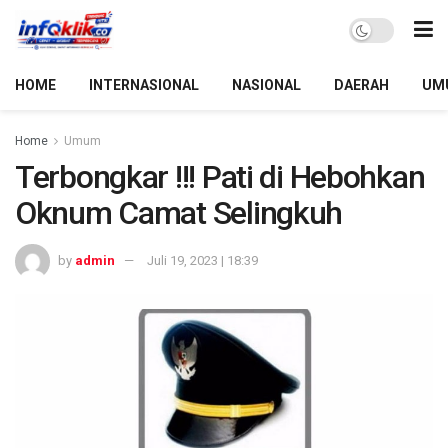
HOME
INTERNASIONAL
NASIONAL
DAERAH
UM
Home
Umum
Terbongkar !!! Pati di Hebohkan
Oknum Camat Selingkuh
by
admin
Juli 19, 2023 | 18:39