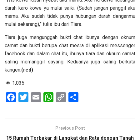
darah karo kowe ya mulai saiki. (Sudah jangan panggil aku
mama. Aku sudah tidak punya hubungan darah denganmu
mulai sekarang),” tulis ibu dari Tiara.
Tiara juga mengunggah bukti chat ibunya dengan oknum
camat dan bukti berupa chat mesra di aplikasi messenger
facebook dan dalam chat itu, ibunya tiara dan oknum camat
saling memanggil sayang. Keduanya juga saling berkata
kangen.
(red)
1,035
F
T
E
W
C
S
a
wi
m
h
o
h
ce
tt
ail
at
py
ar
b
er
s
Li
e
Previous Post
o
A
n
15 Rumah Terbakar di Langkat dan Rata dengan Tanah