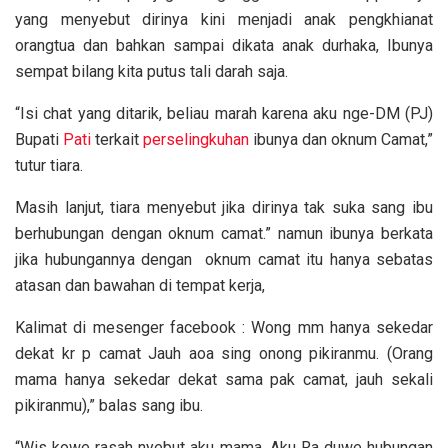
yang menyebut dirinya kini menjadi anak pengkhianat
orangtua dan bahkan sampai dikata anak durhaka, Ibunya
sempat bilang kita putus tali darah saja.
“Isi chat yang ditarik, beliau marah karena aku nge-DM (PJ)
Bupati
Pati
terkait
perselingkuhan
ibunya dan oknum Camat,”
tutur tiara.
Masih lanjut, tiara menyebut jika dirinya tak suka sang ibu
berhubungan dengan oknum camat.” namun ibunya berkata
jika hubungannya dengan oknum camat itu hanya sebatas
atasan dan bawahan di tempat kerja,
Kalimat di mesenger facebook : Wong mm hanya sekedar
dekat kr p camat Jauh aoa sing onong pikiranmu. (Orang
mama hanya sekedar dekat sama pak camat, jauh sekali
pikiranmu),” balas sang ibu.
“Wis kowe rasah nyebut aku mama. Aku Ra duwe hubungan