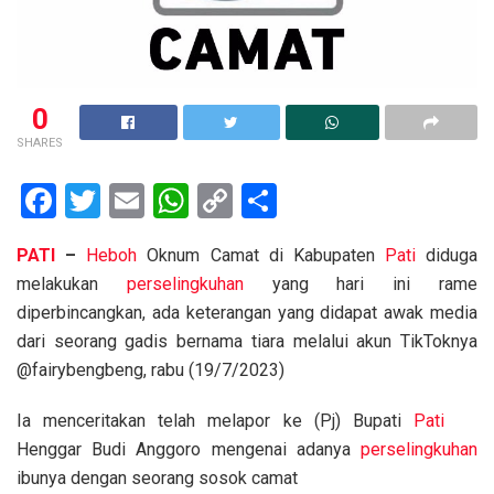
0
SHARES
F
T
E
W
C
S
a
wi
m
h
o
h
PATI
–
Heboh
Oknum Camat di Kabupaten
Pati
diduga
ce
tt
ail
at
py
ar
melakukan
perselingkuhan
yang hari ini rame
b
er
s
Li
e
diperbincangkan, ada keterangan yang didapat awak media
o
A
n
dari seorang gadis bernama tiara melalui akun TikToknya
o
p
k
@fairybengbeng, rabu (19/7/2023)
k
p
Ia menceritakan telah melapor ke (Pj) Bupati
Pati
Henggar Budi Anggoro mengenai adanya
perselingkuhan
ibunya dengan seorang sosok camat