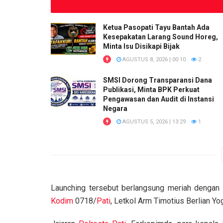
Ketua Pasopati Tayu Bantah Ada
Kesepakatan Larang Sound Horeg,
Minta Isu Disikapi Bijak
AGUSTUS 8, 2026 | 00:10
2
SMSI Dorong Transparansi Dana
Publikasi, Minta BPK Perkuat
Pengawasan dan Audit di Instansi
Negara
AGUSTUS 5, 2026 | 13:29
1
Launching tersebut berlangsung meriah dengan d
Kodim
0718/
Pati
, Letkol Arm Timotius Berlian Yo