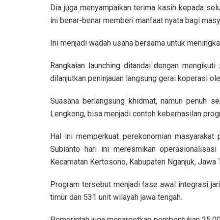
Dia juga menyampaikan terima kasih kepada selu
ini benar-benar memberi manfaat nyata bagi mas
Ini menjadi wadah usaha bersama untuk meningkat
Rangkaian launching ditandai dengan mengikut
dilanjutkan peninjauan langsung gerai koperasi ol
Suasana berlangsung khidmat, namun penuh s
Lengkong, bisa menjadi contoh keberhasilan pro
Hal ini memperkuat perekonomian masyarakat 
Subianto hari ini meresmikan operasionalisas
Kecamatan Kertosono, Kabupaten Nganjuk, Jawa T
Program tersebut menjadi fase awal integrasi ja
timur dan 531 unit wilayah jawa tengah.
Pemerintah juga menargetkan pembentukan 25.00