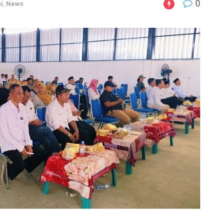
0
i
,
News