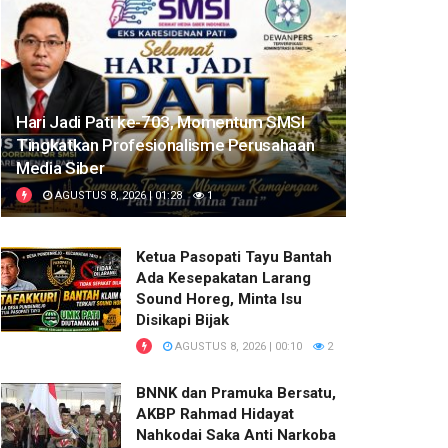
Hari Jadi Pati ke-703, Momentum SMSI
Tingkatkan Profesionalisme Perusahaan
Media Siber
AGUSTUS 8, 2026 | 01:28
1
Ketua Pasopati Tayu Bantah
Ada Kesepakatan Larang
Sound Horeg, Minta Isu
Disikapi Bijak
AGUSTUS 8, 2026 | 00:10
2
BNNK dan Pramuka Bersatu,
AKBP Rahmad Hidayat
Nahkodai Saka Anti Narkoba