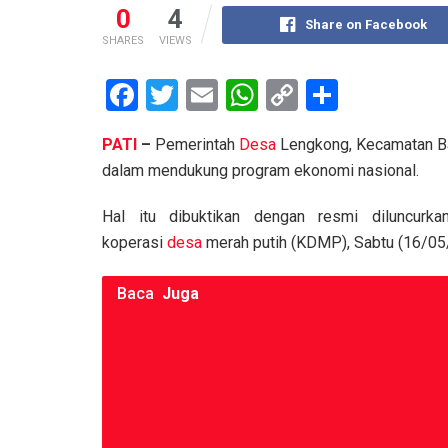
0
4
Share on Facebook
SHARES
VIEWS
F
T
E
W
C
S
a
wi
m
h
o
h
PATI
–
Pemerintah
Desa
Lengkong, Kecamatan B
ce
tt
ail
at
py
ar
dalam mendukung program ekonomi nasional.
b
er
s
Li
e
o
A
n
Hal itu dibuktikan dengan resmi diluncurka
koperasi
desa
merah putih (KDMP), Sabtu (16/05
o
p
k
k
p
Baca
Juga