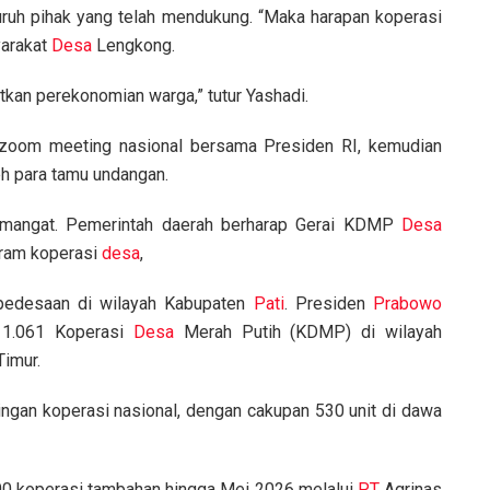
ruh pihak yang telah mendukung. “Maka harapan koperasi
yarakat
Desa
Lengkong.
kan perekonomian warga,” tutur Yashadi.
i zoom meeting nasional bersama Presiden RI, kemudian
eh para tamu undangan.
emangat. Pemerintah daerah berharap Gerai KDMP
Desa
gram koperasi
desa
,
pedesaan di wilayah Kabupaten
Pati
. Presiden
Prabowo
i 1.061 Koperasi
Desa
Merah Putih (KDMP) di wilayah
imur.
ringan koperasi nasional, dengan cakupan 530 unit di dawa
0 koperasi tambahan hingga Mei 2026 melalui
PT
Agrinas