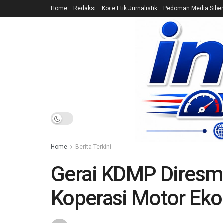
Home
Redaksi
Kode Etik Jurnalistik
Pedoman Media Siber
HOME
NEWS
Home
Berita Terkini
Gerai KDMP Diresmi
Koperasi Motor Ek