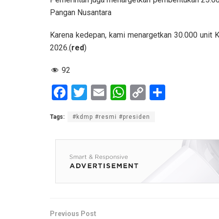
Pangan Nusantara
Karena kedepan, kami menargetkan 30.000 unit 
2026.(
red
)
92
F
T
E
W
C
S
a
wi
m
h
o
h
Tags:
#kdmp #resmi #presiden
ce
tt
ail
at
py
ar
b
er
s
Li
e
o
A
n
o
p
k
k
p
Previous Post