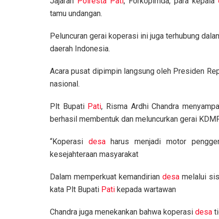
Jajaran
Polresta Pati
, Forkopimda, para kepala
tamu undangan.
Peluncuran gerai koperasi ini juga terhubung dal
daerah Indonesia.
Acara pusat dipimpin langsung oleh Presiden Rep
nasional.
Plt Bupati
Pati
, Risma Ardhi Chandra menyampa
berhasil membentuk dan meluncurkan gerai KDM
“Koperasi
desa
harus menjadi motor pengger
kesejahteraan masyarakat
Dalam memperkuat kemandirian
desa
melalui si
kata Plt Bupati
Pati
kepada wartawan
Chandra juga menekankan bahwa koperasi
desa
t