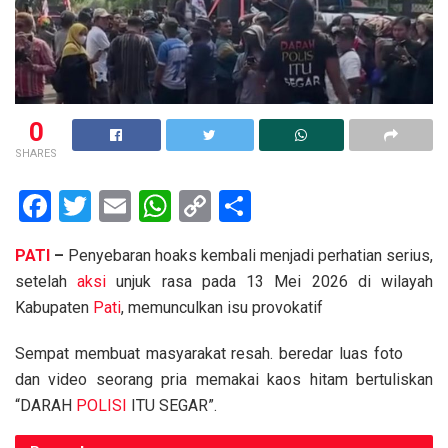
0
SHARES
F
T
E
W
C
S
a
wi
m
h
o
h
PATI
–
Penyebaran hoaks kembali menjadi perhatian serius,
ce
tt
ail
at
py
ar
setelah
aksi
unjuk rasa pada 13 Mei 2026 di wilayah
b
er
s
Li
e
Kabupaten
Pati
, memunculkan isu provokatif
o
A
n
Sempat membuat masyarakat resah. beredar luas foto
o
p
k
dan video seorang pria memakai kaos hitam bertuliskan
k
p
“DARAH
POLISI
ITU SEGAR”.