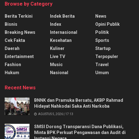
Browse by Category
Berita Terkini
Indek Berita
News
Bisnis
Index
Opini Publik
Breaking News
Internasional
Politik
Cek Fakta
Kesehatan
Sports
Daerah
Kuliner
Startup
Entertainment
Live TV
Terpopuler
Fashion
Music
Travel
Hukum
Nasional
Umum
Recent News
BNNK dan Pramuka Bersatu, AKBP Rahmad
Hidayat Nahkodai Saka Anti Narkoba
AGUSTUS 5, 2026 | 17:13
SMSI Dorong Transparansi Dana Publikasi,
Minta BPK Perkuat Pengawasan dan Audit di
Instansi Negara