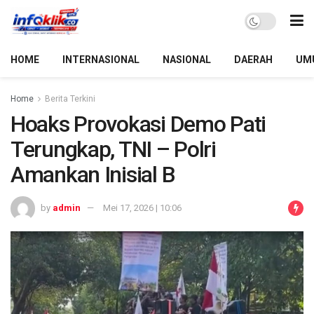
HOME
INTERNASIONAL
NASIONAL
DAERAH
UM
Home
Berita Terkini
Hoaks Provokasi Demo Pati
Terungkap, TNI – Polri
Amankan Inisial B
by
admin
Mei 17, 2026 | 10:06