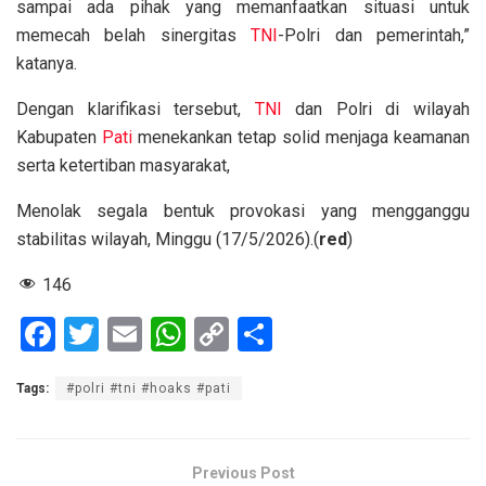
sampai ada pihak yang memanfaatkan situasi untuk
memecah belah sinergitas
TNI
-Polri dan pemerintah,”
katanya.
Dengan klarifikasi tersebut,
TNI
dan Polri di wilayah
Kabupaten
Pati
menekankan tetap solid menjaga keamanan
serta ketertiban masyarakat,
Menolak segala bentuk provokasi yang mengganggu
stabilitas wilayah, Minggu (17/5/2026).(
red
)
146
F
T
E
W
C
S
a
wi
m
h
o
h
Tags:
#polri #tni #hoaks #pati
ce
tt
ail
at
py
ar
b
er
s
Li
e
o
A
n
Previous Post