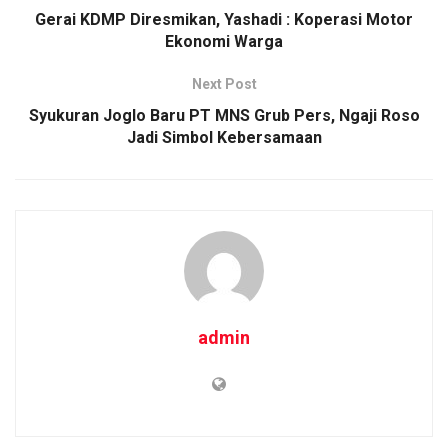
o
p
k
Gerai KDMP Diresmikan, Yashadi : Koperasi Motor
Ekonomi Warga
k
p
Next Post
Syukuran Joglo Baru PT MNS Grub Pers, Ngaji Roso
Jadi Simbol Kebersamaan
admin