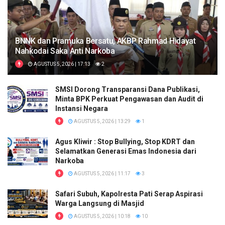
BNNK dan Pramuka Bersatu, AKBP Rahmad Hidayat
Nahkodai Saka Anti Narkoba
AGUSTUS 5, 2026 | 17:13
2
SMSI Dorong Transparansi Dana Publikasi,
Minta BPK Perkuat Pengawasan dan Audit di
Instansi Negara
AGUSTUS 5, 2026 | 13:29
1
Agus Kliwir : Stop Bullying, Stop KDRT dan
Selamatkan Generasi Emas Indonesia dari
Narkoba
AGUSTUS 5, 2026 | 11:17
3
Safari Subuh, Kapolresta Pati Serap Aspirasi
Warga Langsung di Masjid
AGUSTUS 5, 2026 | 10:18
10