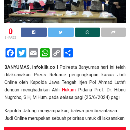
0
SHARES
F
T
E
W
C
S
a
wi
m
h
o
h
BANYUMAS, infoklik.co I
Polresta Banyumas hari ini telah
ce
tt
ail
at
py
ar
dilaksanakan Press Release pengungkapan kasus Judi
b
er
s
Li
e
Online oleh Kapolda Jawa Tengah Irjen Pol Ahmad Luthfi
o
A
n
dengan menghadirkan Ahli
Hukum
Pidana Prof. Dr. Hibnu
o
p
k
Nugroho, S.H, M.Hum, pada selasa pagi (25/6/2024) pagi
k
p
Kapolda Jateng menyampaikan, bahwa pemberantasan
Judi Online merupakan sebuah prioritas untuk di laksanakan