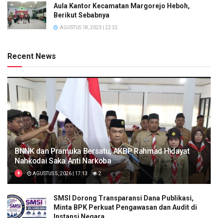
Aula Kantor Kecamatan Margorejo Heboh,
Berikut Sebabnya
AGUSTUS 18, 2023 | 22:32
Recent News
BNNK dan Pramuka Bersatu, AKBP Rahmad Hidayat
Nahkodai Saka Anti Narkoba
AGUSTUS 5, 2026 | 17:13
2
SMSI Dorong Transparansi Dana Publikasi,
Minta BPK Perkuat Pengawasan dan Audit di
Instansi Negara