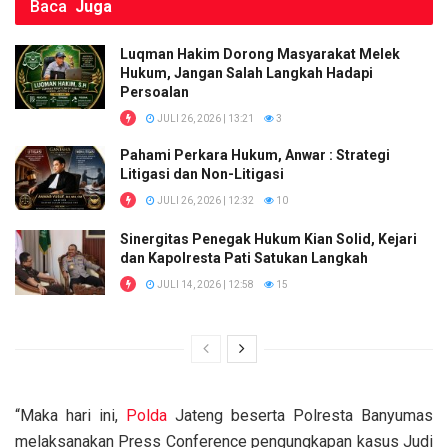
Baca
Juga
Luqman Hakim Dorong Masyarakat Melek
Hukum, Jangan Salah Langkah Hadapi
Persoalan
JULI 26, 2026 | 13:21
3
Pahami Perkara Hukum, Anwar : Strategi
Litigasi dan Non-Litigasi
JULI 26, 2026 | 12:32
10
Sinergitas Penegak Hukum Kian Solid, Kejari
dan Kapolresta Pati Satukan Langkah
JULI 14, 2026 | 12:58
15
“Maka hari ini,
Polda
Jateng beserta Polresta Banyumas
melaksanakan Press Conference pengungkapan kasus Judi