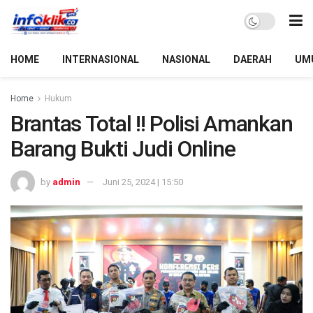
HOME
INTERNASIONAL
NASIONAL
DAERAH
UM
Home
Hukum
Brantas Total !! Polisi Amankan
Barang Bukti Judi Online
by
admin
Juni 25, 2024 | 15:50