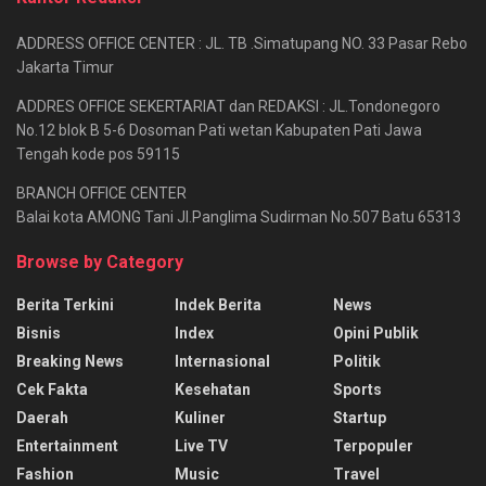
ADDRESS OFFICE CENTER : JL. TB .Simatupang NO. 33 Pasar Rebo
Jakarta Timur
ADDRES OFFICE SEKERTARIAT dan REDAKSI : JL.Tondonegoro
No.12 blok B 5-6 Dosoman Pati wetan Kabupaten Pati Jawa
Tengah kode pos 59115
BRANCH OFFICE CENTER
Balai kota AMONG Tani Jl.Panglima Sudirman No.507 Batu 65313
Browse by Category
Berita Terkini
Indek Berita
News
Bisnis
Index
Opini Publik
Breaking News
Internasional
Politik
Cek Fakta
Kesehatan
Sports
Daerah
Kuliner
Startup
Entertainment
Live TV
Terpopuler
Fashion
Music
Travel