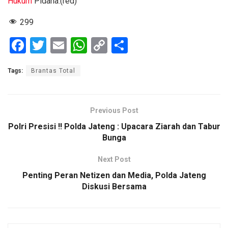
Hukum
Pidana.(red)
299
F
T
E
W
C
S
a
wi
m
h
o
h
Tags:
Brantas Total
ce
tt
ail
at
py
ar
b
er
s
Li
e
o
A
n
Previous Post
o
p
k
Polri Presisi !! Polda Jateng : Upacara Ziarah dan Tabur
Bunga
k
p
Next Post
Penting Peran Netizen dan Media, Polda Jateng
Diskusi Bersama