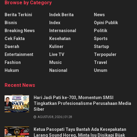
Browse by Category
Berita Terkini
Indek Berita
News
Bisnis
Index
Opini Publik
Breaking News
Internasional
Politik
Cek Fakta
Kesehatan
Sports
Daerah
Kuliner
Startup
Entertainment
Live TV
Terpopuler
Fashion
Music
Travel
Hukum
Nasional
Umum
Recent News
Hari Jadi Pati ke-703, Momentum SMSI
Tingkatkan Profesionalisme Perusahaan Media
Siber
AGUSTUS 8, 2026 | 01:28
Ketua Pasopati Tayu Bantah Ada Kesepakatan
Larang Sound Horeg, Minta Isu Disikapi Bijak