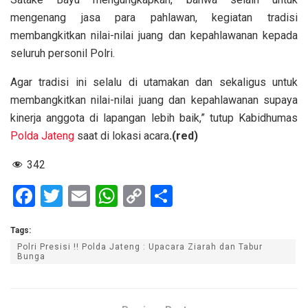
mengenang jasa para pahlawan, kegiatan tradisi
membangkitkan nilai-nilai juang dan kepahlawanan kepada
seluruh personil Polri.
Agar tradisi ini selalu di utamakan dan sekaligus untuk
membangkitkan nilai-nilai juang dan kepahlawanan supaya
kinerja anggota di lapangan lebih baik,” tutup Kabidhumas
Polda Jateng
saat di lokasi acara
.(red)
342
F
T
E
W
C
S
a
wi
m
h
o
h
Tags:
ce
tt
ail
at
py
ar
Polri Presisi !! Polda Jateng : Upacara Ziarah dan Tabur
b
er
s
Li
e
Bunga
o
A
n
o
p
k