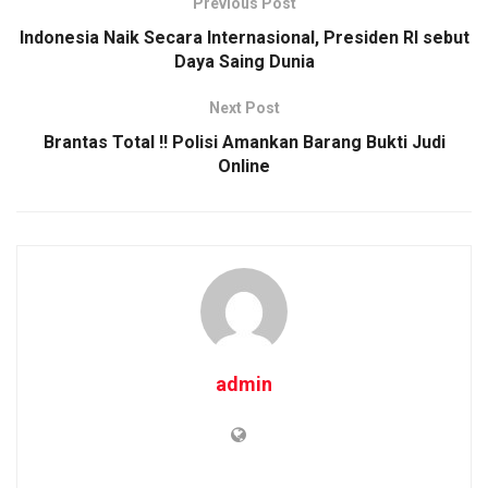
Previous Post
k
p
Indonesia Naik Secara Internasional, Presiden RI sebut
Daya Saing Dunia
Next Post
Brantas Total !! Polisi Amankan Barang Bukti Judi
Online
admin