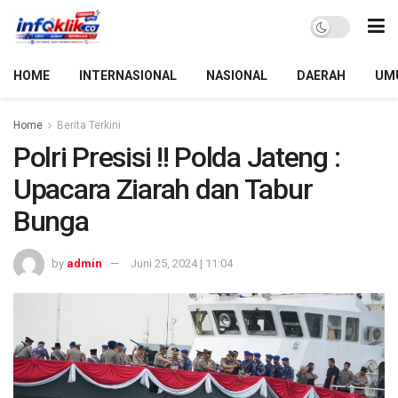
HOME
INTERNASIONAL
NASIONAL
DAERAH
UM
Home
Berita Terkini
Polri Presisi !! Polda Jateng :
Upacara Ziarah dan Tabur
Bunga
by
admin
Juni 25, 2024 | 11:04