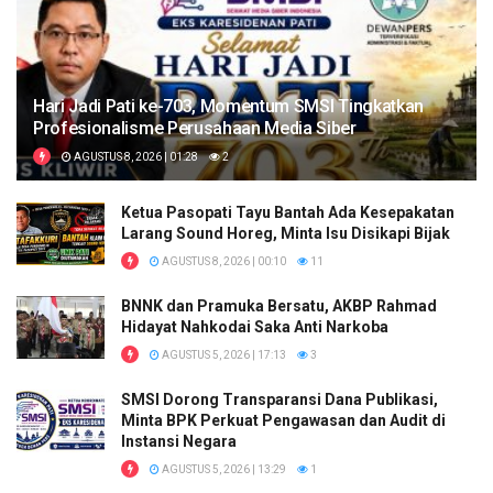
Hari Jadi Pati ke-703, Momentum SMSI Tingkatkan
Profesionalisme Perusahaan Media Siber
AGUSTUS 8, 2026 | 01:28
2
Ketua Pasopati Tayu Bantah Ada Kesepakatan
Larang Sound Horeg, Minta Isu Disikapi Bijak
AGUSTUS 8, 2026 | 00:10
11
BNNK dan Pramuka Bersatu, AKBP Rahmad
Hidayat Nahkodai Saka Anti Narkoba
AGUSTUS 5, 2026 | 17:13
3
SMSI Dorong Transparansi Dana Publikasi,
Minta BPK Perkuat Pengawasan dan Audit di
Instansi Negara
AGUSTUS 5, 2026 | 13:29
1