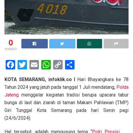
0
SHARES
F
T
E
W
C
S
a
wi
m
h
o
h
KOTA SEMARANG, infoklik.co I
Hari Bhayangkara ke 78
ce
tt
ail
at
py
ar
Tahun 2024 yang jatuh pada tanggal 1 Juli mendatang,
Polda
b
er
s
Li
e
Jateng
menggelar kegiatan tradisi berupa upacara tabur
o
A
n
bunga di laut dan ziarah di taman Makam Pahlawan (TMP)
o
p
k
Giri Tunggal Kota Semarang pada hari Senin pagi
(24/6/2024).
k
p
Hal tersebut, adalah mengusung tema “
Polri Presisi