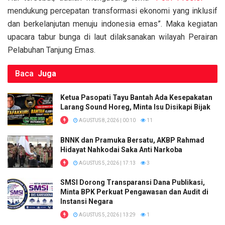
mendukung percepatan transformasi ekonomi yang inklusif
dan berkelanjutan menuju indonesia emas”. Maka kegiatan
upacara tabur bunga di laut dilaksanakan wilayah Perairan
Pelabuhan Tanjung Emas.
Baca
Juga
Ketua Pasopati Tayu Bantah Ada Kesepakatan
Larang Sound Horeg, Minta Isu Disikapi Bijak
AGUSTUS 8, 2026 | 00:10
11
BNNK dan Pramuka Bersatu, AKBP Rahmad
Hidayat Nahkodai Saka Anti Narkoba
AGUSTUS 5, 2026 | 17:13
3
SMSI Dorong Transparansi Dana Publikasi,
Minta BPK Perkuat Pengawasan dan Audit di
Instansi Negara
AGUSTUS 5, 2026 | 13:29
1