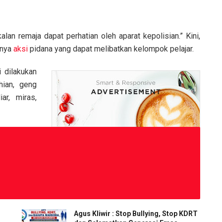
an remaja dapat perhatian oleh aparat kepolisian.” Kini,
inya
aksi
pidana yang dapat melibatkan kelompok pelajar.
 dilakukan
hian, geng
ar, miras,
Agus Kliwir : Stop Bullying, Stop KDRT