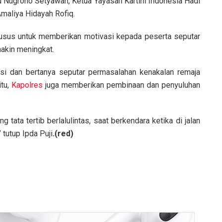
Nugroho Setyawan, Ketua Yayasan Kartini Indonesia Hadi
maliya Hidayah Rofiq.
usus untuk memberikan motivasi kepada peserta seputar
akin meningkat.
usi dan bertanya seputar permasalahan kenakalan remaja
itu,
Kapolres
juga memberikan pembinaan dan penyuluhan
ata tertib berlalulintas, saat berkendara ketika di jalan
 tutup Ipda Puji
.(red)