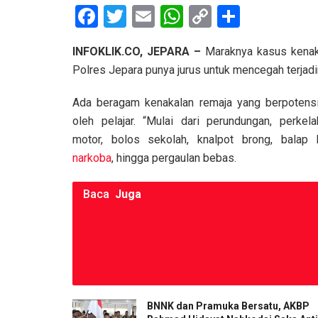
F
T
E
W
C
S
a
wi
m
h
o
h
INFOKLIK.CO, JEPARA –
Maraknya kasus kenakal
ce
tt
ail
at
py
ar
Polres Jepara punya jurus untuk mencegah terjad
b
er
s
Li
e
o
A
n
Ada beragam kenakalan remaja yang berpotensi
oleh pelajar. “Mulai dari perundungan, perkela
o
p
k
motor, bolos sekolah, knalpot brong, balap li
k
p
narkoba
, hingga pergaulan bebas.
Baca
Juga
BNNK dan Pramuka Bersatu, AKBP