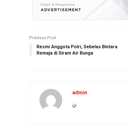
b
er
s
Li
e
o
A
n
o
p
k
k
p
Previous Post
Resmi Anggota Polri, Sebelas Bintara
Remaja di Siram Air Bunga
admin