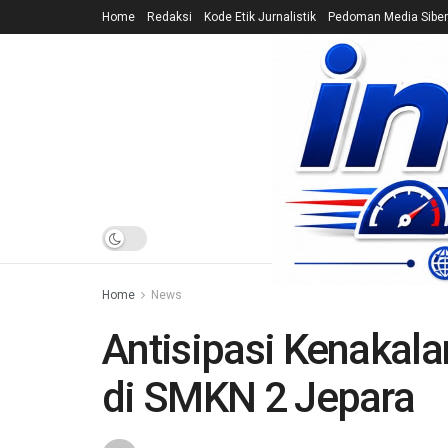
Home
Redaksi
Kode Etik Jurnalistik
Pedoman Media Siber
HOME
NEWS
Home
News
Antisipasi Kenakala
di SMKN 2 Jepara