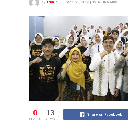
by
admin
April 23, 2024 | 05:02
in
News
0
13
Share on Facebook
SHARES
VIEWS