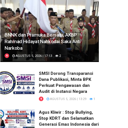
BNNK dan Pramuka Bersatu, AKBP
Rahmad Hidayat Nahkodai Saka Anti
Narkoba
AGUSTUS 5, 2026 | 17:13
2
SMSI Dorong Transparansi
Dana Publikasi, Minta BPK
Perkuat Pengawasan dan
Audit di Instansi Negara
AGUSTUS 5, 2026 | 13:29
1
Agus Kliwir : Stop Bullying,
Stop KDRT dan Selamatkan
Generasi Emas Indonesia dari