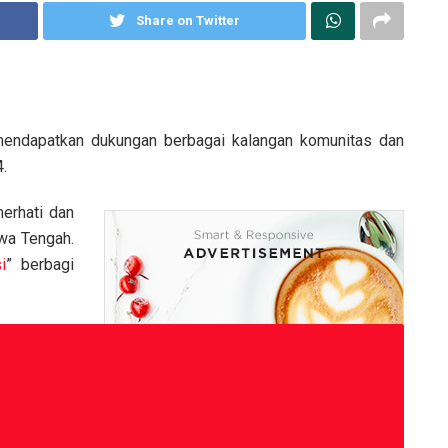
Share on Twitter
mendapatkan dukungan berbagai kalangan komunitas dan
.
erhati dan
wa Tengah.
i
” berbagi