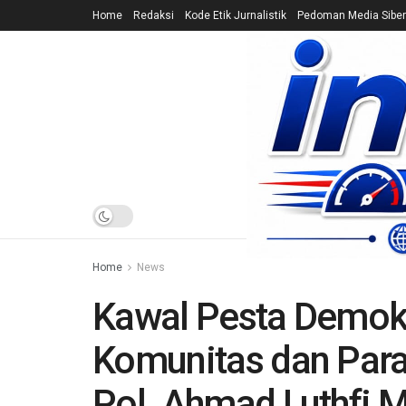
Home
Redaksi
Kode Etik Jurnalistik
Pedoman Media Siber
HOME
NEWS
Home
News
Kawal Pesta Demokr
Komunitas dan Para
Pol. Ahmad Luthfi M