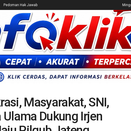
Pedoman Hak Jawab
Mingg
CEK FAKTA
ENTERTAINMENT
BREAKING NEWS
UMUM
asi, Masyarakat, SNI,
 Ulama Dukung Irjen
aju Pilgub Jateng