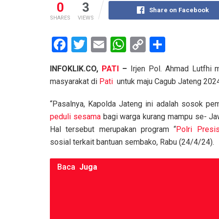
0
3
Share on Facebook
SHARES
VIEWS
F
T
E
W
C
S
a
wi
m
h
o
h
INFOKLIK.CO,
PATI
–
Irjen Pol. Ahmad Lutfhi 
ce
tt
ail
at
py
ar
masyarakat di
Pati
untuk maju Cagub Jateng 2024
b
er
s
Li
e
o
A
n
“Pasalnya, Kapolda Jateng ini adalah sosok pem
peduli sesama
bagi warga kurang mampu se- Ja
o
p
k
Hal tersebut merupakan program “
Polri Presis
k
p
sosial terkait bantuan sembako, Rabu (24/4/24).
Baca
Juga