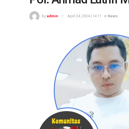
by
admin
April 24, 2024 | 14:11
in
News