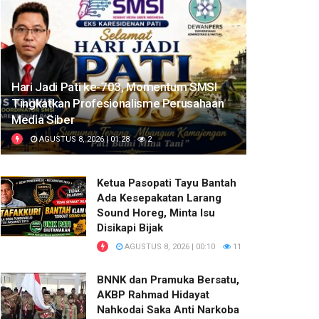
Hari Jadi Pati ke-703, Momentum SMSI
Tingkatkan Profesionalisme Perusahaan
Media Siber
AGUSTUS 8, 2026 | 01:28
2
Ketua Pasopati Tayu Bantah
Ada Kesepakatan Larang
Sound Horeg, Minta Isu
Disikapi Bijak
AGUSTUS 8, 2026 | 00:10
11
BNNK dan Pramuka Bersatu,
AKBP Rahmad Hidayat
Nahkodai Saka Anti Narkoba