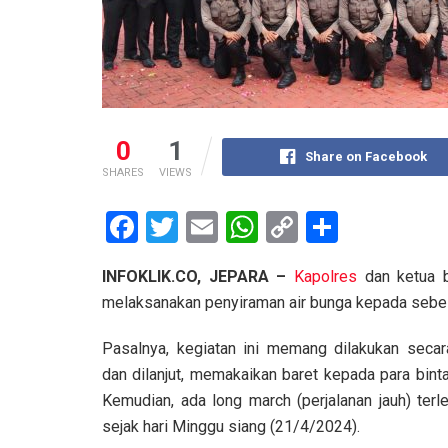
0
1
Share on Facebook
SHARES
VIEWS
F
T
E
W
C
S
a
wi
m
h
o
h
INFOKLIK.CO, JEPARA –
Kapolres
dan ketua b
ce
tt
ail
at
py
ar
melaksanakan penyiraman air bunga kepada sebela
b
er
s
Li
e
o
A
n
Pasalnya, kegiatan ini memang dilakukan secar
dan dilanjut, memakaikan baret kepada para binta
o
p
k
Kemudian, ada long march (perjalanan jauh) terl
k
p
sejak hari Minggu siang (21/4/2024).