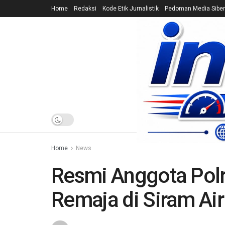
Home
Redaksi
Kode Etik Jurnalistik
Pedoman Media Siber
HOME
NEWS
Home
News
Resmi Anggota Polri
Remaja di Siram Ai