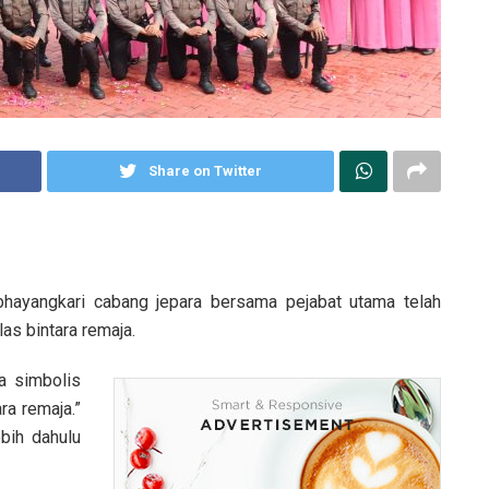
Share on Twitter
hayangkari cabang jepara bersama pejabat utama telah
s bintara remaja.
a simbolis
ra remaja.”
ebih dahulu