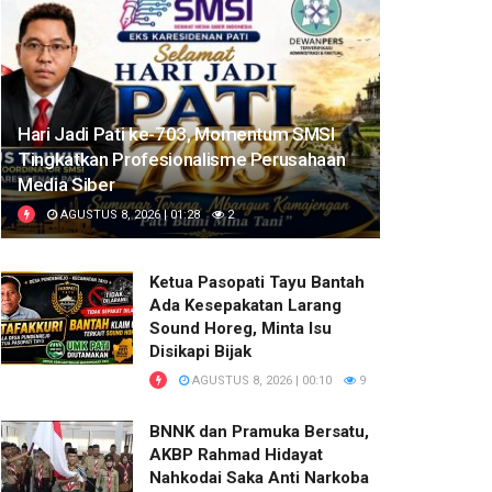
Hari Jadi Pati ke-703, Momentum SMSI
Tingkatkan Profesionalisme Perusahaan
Media Siber
AGUSTUS 8, 2026 | 01:28
2
Ketua Pasopati Tayu Bantah
Ada Kesepakatan Larang
Sound Horeg, Minta Isu
Disikapi Bijak
AGUSTUS 8, 2026 | 00:10
9
BNNK dan Pramuka Bersatu,
AKBP Rahmad Hidayat
Nahkodai Saka Anti Narkoba