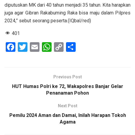
diputuskan MK dari 40 tahun menjadi 35 tahun. Kita harapkan
juga agar Gibran Rakabuming Raka bisa maju dalam Pilpres
2024,” sebut seorang peserta.(IQbal/red)
401
F
T
E
W
C
S
a
wi
m
h
o
h
ce
tt
ail
at
py
ar
b
er
s
Li
e
Previous Post
o
A
n
HUT Humas Polri ke 72, Wakapolres Banjar Gelar
o
p
k
Penanaman Pohon
k
p
Next Post
Pemilu 2024 Aman dan Damai, Inilah Harapan Tokoh
Agama