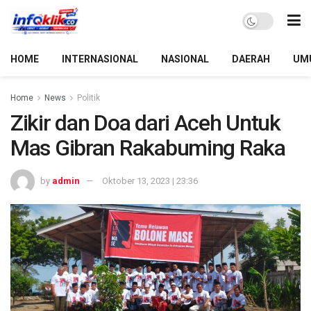
HOME
INTERNASIONAL
NASIONAL
DAERAH
UM
Home
News
Politik
Zikir dan Doa dari Aceh Untuk
Mas Gibran Rakabuming Raka
by
admin
Oktober 13, 2023 | 23:36