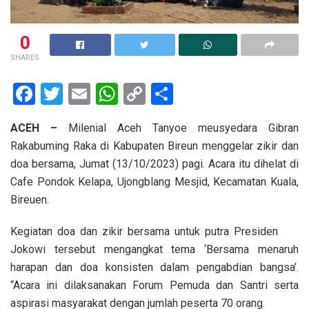
0
SHARES
F
T
E
W
C
S
a
wi
m
h
o
h
ACEH –
Milenial Aceh Tanyoe meusyedara Gibran
ce
tt
ail
at
py
ar
Rakabuming Raka di Kabupaten Bireun menggelar zikir dan
b
er
s
Li
e
doa bersama, Jumat (13/10/2023) pagi. Acara itu dihelat di
o
A
n
Cafe Pondok Kelapa, Ujongblang Mesjid, Kecamatan Kuala,
o
p
k
Bireuen.
k
p
Kegiatan doa dan zikir bersama untuk putra Presiden
Jokowi tersebut mengangkat tema ‘Bersama menaruh
harapan dan doa konsisten dalam pengabdian bangsa’.
“Acara ini dilaksanakan Forum Pemuda dan Santri serta
aspirasi masyarakat dengan jumlah peserta 70 orang.