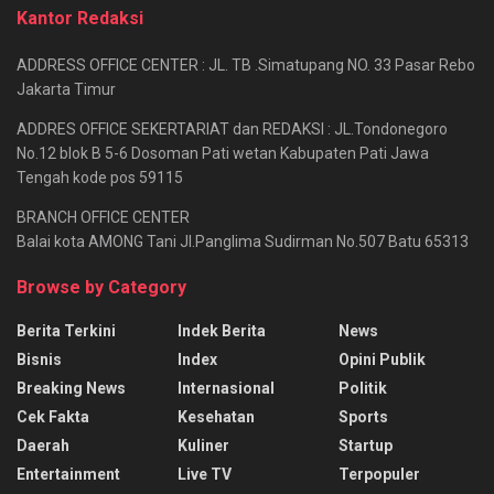
Kantor Redaksi
ADDRESS OFFICE CENTER : JL. TB .Simatupang NO. 33 Pasar Rebo
Jakarta Timur
ADDRES OFFICE SEKERTARIAT dan REDAKSI : JL.Tondonegoro
No.12 blok B 5-6 Dosoman Pati wetan Kabupaten Pati Jawa
Tengah kode pos 59115
BRANCH OFFICE CENTER
Balai kota AMONG Tani Jl.Panglima Sudirman No.507 Batu 65313
Browse by Category
Berita Terkini
Indek Berita
News
Bisnis
Index
Opini Publik
Breaking News
Internasional
Politik
Cek Fakta
Kesehatan
Sports
Daerah
Kuliner
Startup
Entertainment
Live TV
Terpopuler