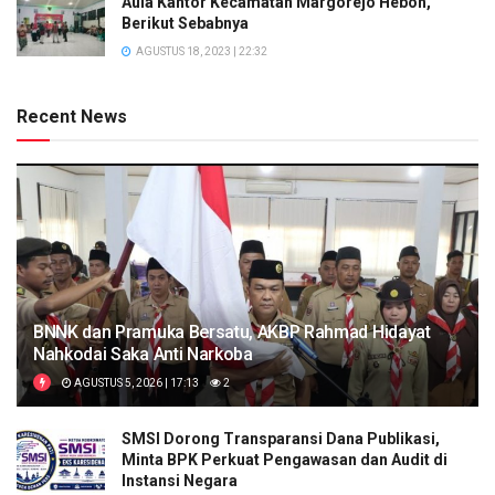
Aula Kantor Kecamatan Margorejo Heboh,
Berikut Sebabnya
AGUSTUS 18, 2023 | 22:32
Recent News
BNNK dan Pramuka Bersatu, AKBP Rahmad Hidayat
Nahkodai Saka Anti Narkoba
AGUSTUS 5, 2026 | 17:13
2
SMSI Dorong Transparansi Dana Publikasi,
Minta BPK Perkuat Pengawasan dan Audit di
Instansi Negara