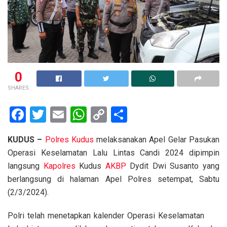
0
SHARES
F
T
E
W
C
S
a
wi
m
h
o
h
KUDUS –
Polres Kudus
melaksanakan Apel Gelar Pasukan
ce
tt
ail
at
py
ar
Operasi Keselamatan Lalu Lintas Candi 2024 dipimpin
b
er
s
Li
e
langsung
Kapolres
Kudus
AKBP
Dydit Dwi Susanto yang
o
A
n
berlangsung di halaman Apel Polres setempat, Sabtu
o
p
k
(2/3/2024).
k
p
Polri telah menetapkan kalender Operasi Keselamatan