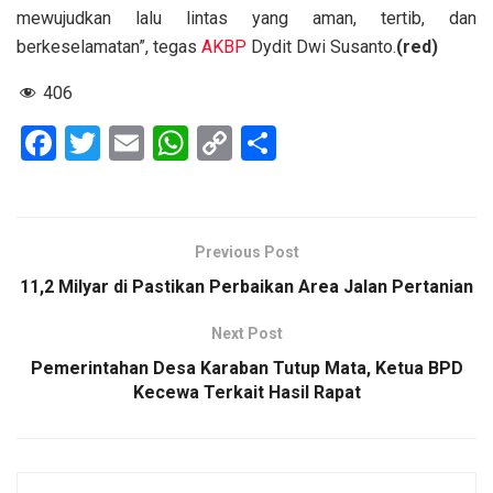
mewujudkan lalu lintas yang aman, tertib, dan
berkeselamatan”, tegas
AKBP
Dydit Dwi Susanto.
(red)
406
F
T
E
W
C
S
a
wi
m
h
o
h
ce
tt
ail
at
py
ar
b
er
s
Li
e
Previous Post
o
A
n
11,2 Milyar di Pastikan Perbaikan Area Jalan Pertanian
o
p
k
Next Post
k
p
Pemerintahan Desa Karaban Tutup Mata, Ketua BPD
Kecewa Terkait Hasil Rapat