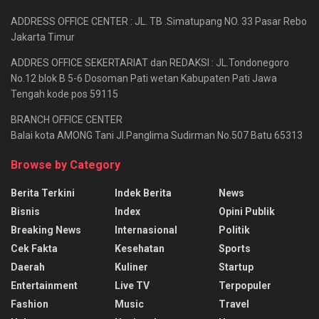
ADDRESS OFFICE CENTER : JL. TB .Simatupang NO. 33 Pasar Rebo
Jakarta Timur
ADDRES OFFICE SEKERTARIAT dan REDAKSI : JL.Tondonegoro
No.12 blok B 5-6 Dosoman Pati wetan Kabupaten Pati Jawa
Tengah kode pos 59115
BRANCH OFFICE CENTER
Balai kota AMONG Tani Jl.Panglima Sudirman No.507 Batu 65313
Browse by Category
Berita Terkini
Indek Berita
News
Bisnis
Index
Opini Publik
Breaking News
Internasional
Politik
Cek Fakta
Kesehatan
Sports
Daerah
Kuliner
Startup
Entertainment
Live TV
Terpopuler
Fashion
Music
Travel