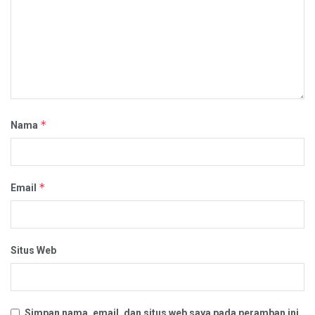
*
Nama
*
Email
Situs Web
Simpan nama, email, dan situs web saya pada peramban ini