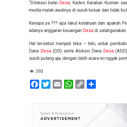
“Dilokasi balai
Desa
, Kades Karaban Kusnan saa
media malah awalnya di suruh keluar dan tidak bol
Kenapa ya ??? apa takut ketahuan dan apakah P
adanya anggaran keuangan
Desa
di salahgunakan.
Hal tersebut menjadi teka – teki, untuk pem
Dana
Desa
(DD) serta Alokasi Dana
Desa
(ADD) 
suruh pulang aja, dengan dalih acara ini nggak pen
393
F
T
E
W
C
S
a
wi
m
h
o
h
ce
tt
ail
at
py
ar
b
er
s
Li
e
o
A
n