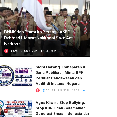
BNNK dan Pramuka Bersatu, AKBP
Rahmad Hidayat Nahkodai Saka Anti
Narkoba
AGUSTUS 5, 2026 | 17:13
2
SMSI Dorong Transparansi
Dana Publikasi, Minta BPK
Perkuat Pengawasan dan
Audit di Instansi Negara
AGUSTUS 5, 2026 | 13:29
1
Agus Kliwir : Stop Bullying,
Stop KDRT dan Selamatkan
Generasi Emas Indonesia dari