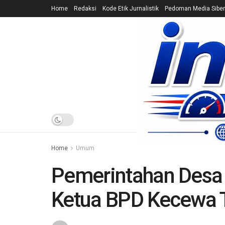
Home
Redaksi
Kode Etik Jurnalistik
Pedoman Media Siber
HOME
NEWS
Home
Umum
Pemerintahan Desa 
Ketua BPD Kecewa T