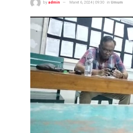
by
admin
Maret 6, 2024 | 09:30
in
Umum