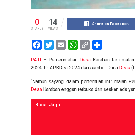
0
14
Share on Facebook
SHARES
VIEWS
F
T
E
W
C
S
a
wi
m
h
o
h
PATI
–
Pemerintahan
Desa
Karaban tadi mala
ce
tt
ail
at
py
ar
2024, R- APBDes 2024 dari sumber Dana
Desa
(D
b
er
s
Li
e
o
A
n
“Namun sayang, dalam pertemuan ini.” malah Pe
Desa
Karaban enggan terbuka dan seakan ada yang
o
p
k
k
p
Baca
Juga