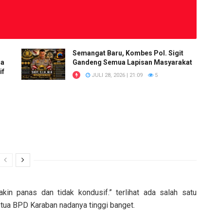
Semangat Baru, Kombes Pol. Sigit
ua
Gandeng Semua Lapisan Masyarakat
if
JULI 28, 2026 | 21:09
5
i
in panas dan tidak kondusif.” terlihat ada salah satu
etua BPD Karaban nadanya tinggi banget.