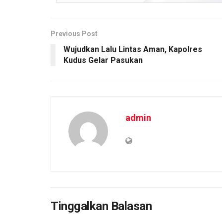
o
p
k
k
p
Previous Post
Wujudkan Lalu Lintas Aman, Kapolres
Kudus Gelar Pasukan
admin
Tinggalkan Balasan