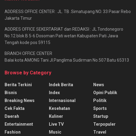
ADDRESS OFFICE CENTER : JL. TB .Simatupang NO. 33 Pasar Rebo
Jakarta Timur
ADDRES OFFICE SEKERTARIAT dan REDAKSI : JL.Tondonegoro
No.12 blok B 5-6 Dosoman Pati wetan Kabupaten Pati Jawa
Tengah kode pos 59115
BRANCH OFFICE CENTER
Balai kota AMONG Tani Jl.Panglima Sudirman No.507 Batu 65313
Browse by Category
Berita Terkini
Indek Berita
News
Bisnis
Index
Opini Publik
Breaking News
Internasional
Politik
Cek Fakta
Kesehatan
Sports
Daerah
Kuliner
Startup
Entertainment
Live TV
Terpopuler
Fashion
Music
Travel