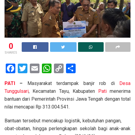
0
SHARES
F
T
E
W
C
S
a
wi
m
h
o
h
PATI
–
Masyarakat terdampak banjir rob di
Desa
ce
tt
ail
at
py
ar
Tunggulsari
, Kecamatan Tayu, Kabupaten
Pati
menerima
b
er
s
Li
e
bantuan dari Pemerintah Provinsi Jawa Tengah dengan total
o
A
n
nilai mencapai Rp 313.004.541.
o
p
k
Bantuan tersebut mencakup logistik, kebutuhan pangan,
k
p
obat-obatan, hingga perlengkapan sekolah bagi anak-anak