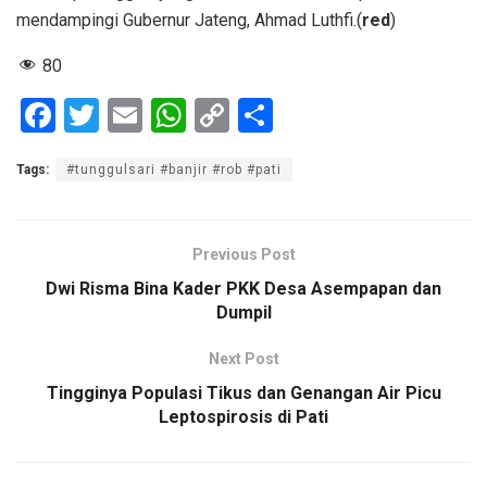
mendampingi Gubernur Jateng, Ahmad Luthfi.(
red
)
80
F
T
E
W
C
S
a
wi
m
h
o
h
Tags:
#tunggulsari #banjir #rob #pati
ce
tt
ail
at
py
ar
b
er
s
Li
e
o
A
n
Previous Post
o
p
k
Dwi Risma Bina Kader PKK Desa Asempapan dan
Dumpil
k
p
Next Post
Tingginya Populasi Tikus dan Genangan Air Picu
Leptospirosis di Pati