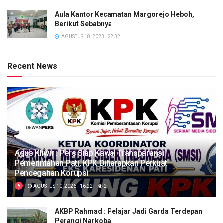
Aula Kantor Kecamatan Margorejo Heboh,
Berikut Sebabnya
AGUSTUS 18, 2023 | 22:32
Recent News
Agus Kliwir : Pers Siap Kawal Transparansi
Pemerintahan Pati, KPK Diharapkan Perkuat
Pencegahan Korupsi
AGUSTUS 10, 2026 | 16:22
2
AKBP Rahmad : Pelajar Jadi Garda Terdepan
Perangi Narkoba