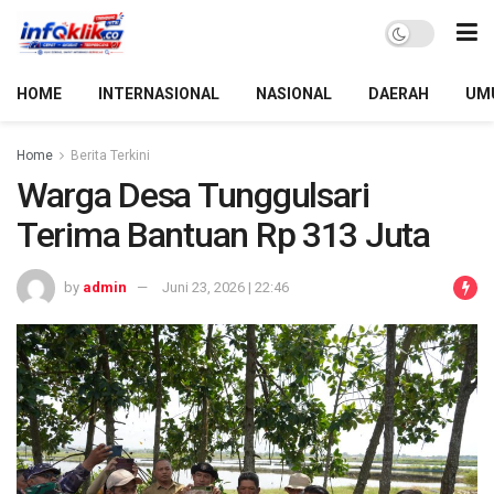
HOME
INTERNASIONAL
NASIONAL
DAERAH
UM
Home
Berita Terkini
Warga Desa Tunggulsari
Terima Bantuan Rp 313 Juta
by
admin
Juni 23, 2026 | 22:46