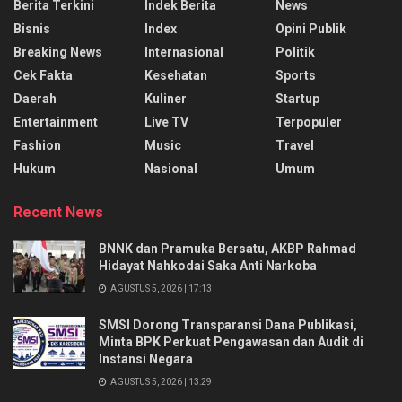
Berita Terkini
Indek Berita
News
Bisnis
Index
Opini Publik
Breaking News
Internasional
Politik
Cek Fakta
Kesehatan
Sports
Daerah
Kuliner
Startup
Entertainment
Live TV
Terpopuler
Fashion
Music
Travel
Hukum
Nasional
Umum
Recent News
BNNK dan Pramuka Bersatu, AKBP Rahmad
Hidayat Nahkodai Saka Anti Narkoba
AGUSTUS 5, 2026 | 17:13
SMSI Dorong Transparansi Dana Publikasi,
Minta BPK Perkuat Pengawasan dan Audit di
Instansi Negara
AGUSTUS 5, 2026 | 13:29