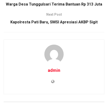
o
p
k
Warga Desa Tunggulsari Terima Bantuan Rp 313 Juta
k
p
Next Post
Kapolresta Pati Baru, SMSI Apresiasi AKBP Sigit
admin