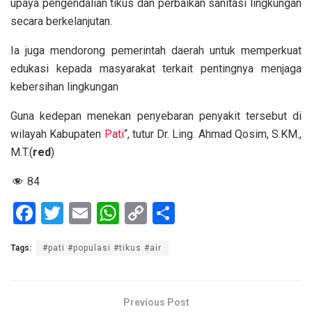
upaya pengendalian tikus dan perbaikan sanitasi lingkungan
secara berkelanjutan.
Ia juga mendorong pemerintah daerah untuk memperkuat
edukasi kepada masyarakat terkait pentingnya menjaga
kebersihan lingkungan
Guna kedepan menekan penyebaran penyakit tersebut di
wilayah Kabupaten
Pati
“, tutur Dr. Ling. Ahmad Qosim, S.KM.,
M.T.(
red
)
84
F
T
E
W
C
S
a
wi
m
h
o
h
Tags:
#pati #populasi #tikus #air
ce
tt
ail
at
py
ar
b
er
s
Li
e
o
A
n
Previous Post