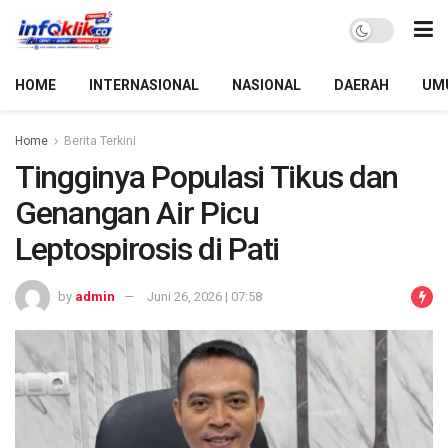
HOME
INTERNASIONAL
NASIONAL
DAERAH
UM
Home
Berita Terkini
Tingginya Populasi Tikus dan
Genangan Air Picu
Leptospirosis di Pati
by
admin
Juni 26, 2026 | 07:58