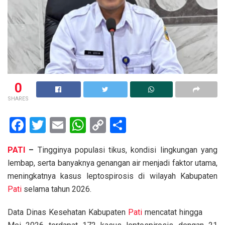
0
SHARES
F
T
E
W
C
S
a
wi
m
h
o
h
PATI
–
Tingginya populasi tikus, kondisi lingkungan yang
ce
tt
ail
at
py
ar
lembap, serta banyaknya genangan air menjadi faktor utama,
b
er
s
Li
e
meningkatnya kasus leptospirosis di wilayah Kabupaten
o
A
n
Pati
selama tahun 2026.
o
p
k
Data Dinas Kesehatan Kabupaten
Pati
mencatat hingga
k
p