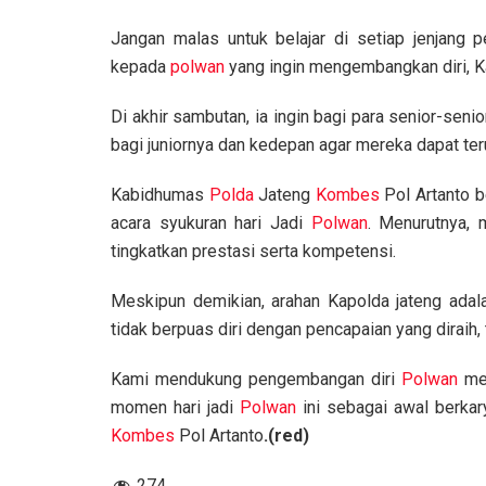
Jangan malas untuk belajar di setiap jenjang 
kepada
polwan
yang ingin mengembangkan diri, Ka
Di akhir sambutan, ia ingin bagi para senior-seni
bagi juniornya dan kedepan agar mereka dapat ter
Kabidhumas
Polda
Jateng
Kombes
Pol Artanto b
acara syukuran hari Jadi
Polwan
. Menurutnya, 
tingkatkan prestasi serta kompetensi.
Meskipun demikian, arahan Kapolda jateng ada
tidak berpuas diri dengan pencapaian yang diraih, t
Kami mendukung pengembangan diri
Polwan
mel
momen hari jadi
Polwan
ini sebagai awal berkar
Kombes
Pol Artanto
.(red)
274