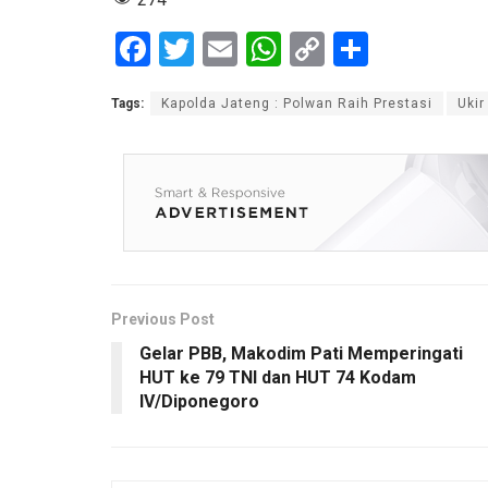
F
T
E
W
C
S
a
wi
m
h
o
h
Tags:
Kapolda Jateng : Polwan Raih Prestasi
Ukir
ce
tt
ail
at
py
ar
b
er
s
Li
e
o
A
n
o
p
k
k
p
Previous Post
Gelar PBB, Makodim Pati Memperingati
HUT ke 79 TNI dan HUT 74 Kodam
IV/Diponegoro