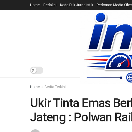
Home
Redaksi
Kode Etik Jurnalistik
Pedoman Media Siber
HOME
NEWS
Home
Berita Terkini
Ukir Tinta Emas Be
Jateng : Polwan Rai