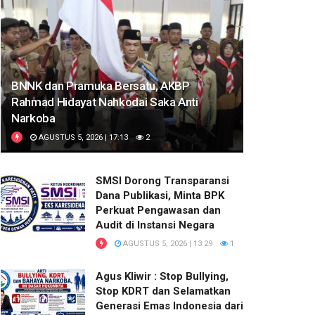
BNNK dan Pramuka Bersatu, AKBP
Rahmad Hidayat Nahkodai Saka Anti
Narkoba
AGUSTUS 5, 2026 | 17:13
2
SMSI Dorong Transparansi
Dana Publikasi, Minta BPK
Perkuat Pengawasan dan
Audit di Instansi Negara
AGUSTUS 5, 2026 | 13:29
1
Agus Kliwir : Stop Bullying,
Stop KDRT dan Selamatkan
Generasi Emas Indonesia dari