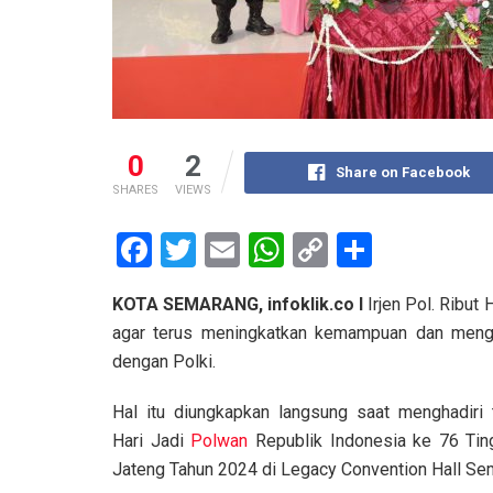
0
2
Share on Facebook
SHARES
VIEWS
F
T
E
W
C
S
a
wi
m
h
o
h
KOTA SEMARANG, infoklik.co I
Irjen Pol. Ribut
ce
tt
ail
at
py
ar
agar terus meningkatkan kemampuan dan menge
b
er
s
Li
e
dengan Polki.
o
A
n
Hal itu diungkapkan langsung saat menghadiri 
o
p
k
Hari Jadi
Polwan
Republik Indonesia ke 76 Ti
k
p
Jateng Tahun 2024 di Legacy Convention Hall Se