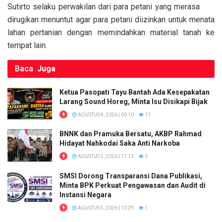
k
p
Sutirto selaku perwakilan dari para petani yang merasa
dirugikan menuntut agar para petani diizinkan untuk menata
lahan pertanian dengan memindahkan material tanah ke
tempat lain.
Baca
Juga
Ketua Pasopati Tayu Bantah Ada Kesepakatan
Larang Sound Horeg, Minta Isu Disikapi Bijak
AGUSTUS 8, 2026 | 00:10
11
BNNK dan Pramuka Bersatu, AKBP Rahmad
Hidayat Nahkodai Saka Anti Narkoba
AGUSTUS 5, 2026 | 17:13
3
SMSI Dorong Transparansi Dana Publikasi,
Minta BPK Perkuat Pengawasan dan Audit di
Instansi Negara
AGUSTUS 5, 2026 | 13:29
1