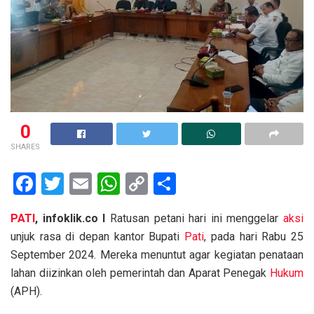
0
SHARES
F
T
E
W
C
S
a
wi
m
h
o
h
PATI
, infoklik.co I
Ratusan petani hari ini menggelar
aksi
ce
tt
ail
at
py
ar
unjuk rasa di depan kantor Bupati
Pati
, pada hari Rabu 25
b
er
s
Li
e
September 2024. Mereka menuntut agar kegiatan penataan
o
A
n
lahan diizinkan oleh pemerintah dan Aparat Penegak
Hukum
o
p
k
(APH).