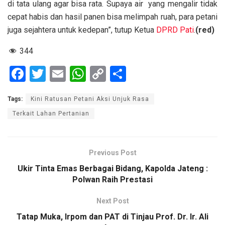
di tata ulang agar bisa rata. Supaya air yang mengalir tidak
cepat habis dan hasil panen bisa melimpah ruah, para petani
juga sejahtera untuk kedepan”, tutup Ketua
DPRD Pati
.
(red)
344
F
T
E
W
C
S
a
wi
m
h
o
h
Tags:
Kini Ratusan Petani Aksi Unjuk Rasa
ce
tt
ail
at
py
ar
Terkait Lahan Pertanian
b
er
s
Li
e
o
A
n
o
p
k
Previous Post
k
p
Ukir Tinta Emas Berbagai Bidang, Kapolda Jateng :
Polwan Raih Prestasi
Next Post
Tatap Muka, Irpom dan PAT di Tinjau Prof. Dr. Ir. Ali