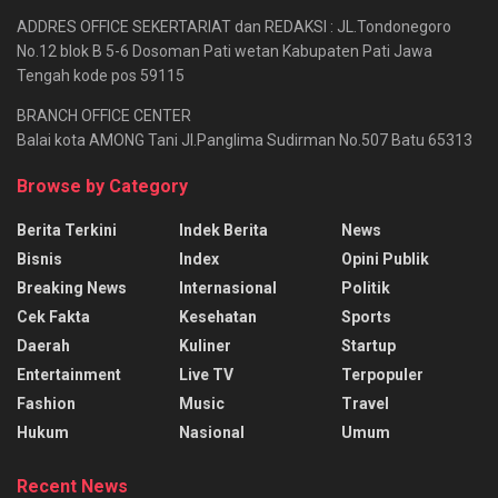
ADDRES OFFICE SEKERTARIAT dan REDAKSI : JL.Tondonegoro
No.12 blok B 5-6 Dosoman Pati wetan Kabupaten Pati Jawa
Tengah kode pos 59115
BRANCH OFFICE CENTER
Balai kota AMONG Tani Jl.Panglima Sudirman No.507 Batu 65313
Browse by Category
Berita Terkini
Indek Berita
News
Bisnis
Index
Opini Publik
Breaking News
Internasional
Politik
Cek Fakta
Kesehatan
Sports
Daerah
Kuliner
Startup
Entertainment
Live TV
Terpopuler
Fashion
Music
Travel
Hukum
Nasional
Umum
Recent News