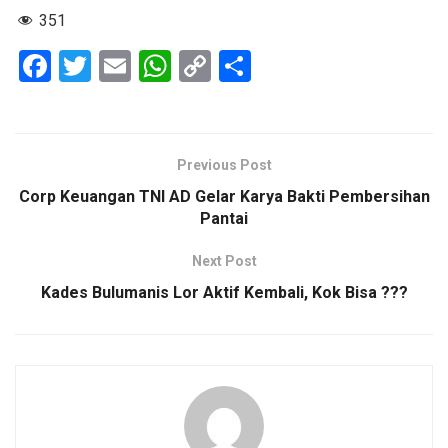
351
F
T
E
W
C
S
a
wi
m
h
o
h
ce
tt
ail
at
py
ar
b
er
s
Li
e
Previous Post
o
A
n
Corp Keuangan TNI AD Gelar Karya Bakti Pembersihan
o
p
k
Pantai
k
p
Next Post
Kades Bulumanis Lor Aktif Kembali, Kok Bisa ???