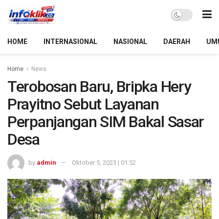
HOME
INTERNASIONAL
NASIONAL
DAERAH
UM
Home
News
Terobosan Baru, Bripka Hery
Prayitno Sebut Layanan
Perpanjangan SIM Bakal Sasar
Desa
by
admin
Oktober 5, 2023 | 01:52