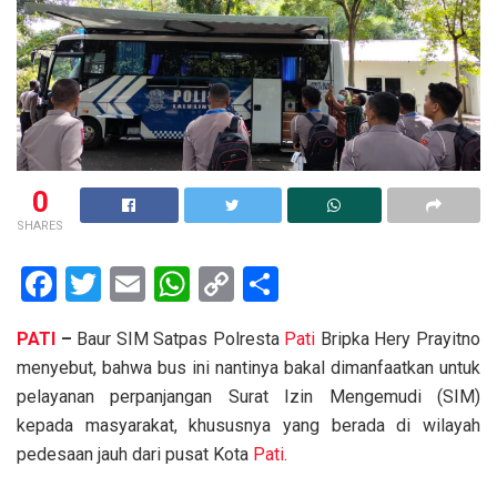
0
SHARES
F
T
E
W
C
S
a
wi
m
h
o
h
PATI
–
Baur SIM Satpas Polresta
Pati
Bripka Hery Prayitno
ce
tt
ail
at
py
ar
menyebut, bahwa bus ini nantinya bakal dimanfaatkan untuk
b
er
s
Li
e
pelayanan perpanjangan Surat Izin Mengemudi (SIM)
o
A
n
kepada masyarakat, khususnya yang berada di wilayah
o
p
k
pedesaan jauh dari pusat Kota
Pati
.
k
p