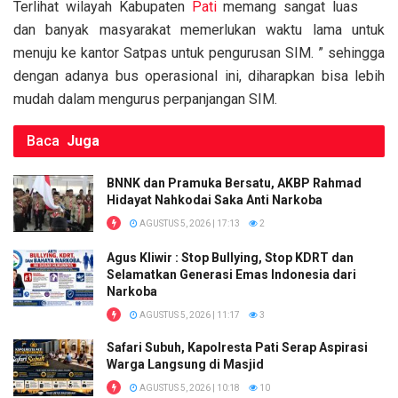
Terlihat wilayah Kabupaten
Pati
memang sangat luas
dan banyak masyarakat memerlukan waktu lama untuk
menuju ke kantor Satpas untuk pengurusan SIM. ” sehingga
dengan adanya bus operasional ini, diharapkan bisa lebih
mudah dalam mengurus perpanjangan SIM.
Baca
Juga
BNNK dan Pramuka Bersatu, AKBP Rahmad
Hidayat Nahkodai Saka Anti Narkoba
AGUSTUS 5, 2026 | 17:13
2
Agus Kliwir : Stop Bullying, Stop KDRT dan
Selamatkan Generasi Emas Indonesia dari
Narkoba
AGUSTUS 5, 2026 | 11:17
3
Safari Subuh, Kapolresta Pati Serap Aspirasi
Warga Langsung di Masjid
AGUSTUS 5, 2026 | 10:18
10