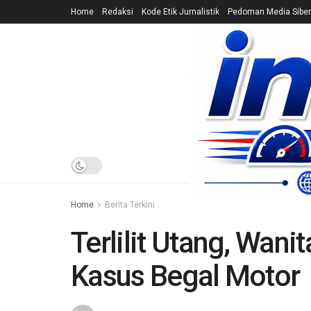
Home
Redaksi
Kode Etik Jurnalistik
Pedoman Media Siber
HOME
NEWS
Home
Berita Terkini
Terlilit Utang, Wani
Kasus Begal Motor