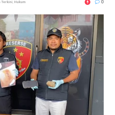
0
 Terkini
,
Hukum