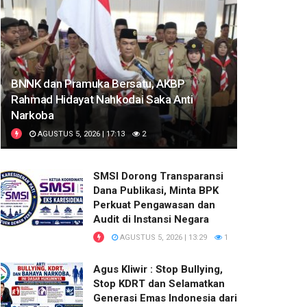
BNNK dan Pramuka Bersatu, AKBP
Rahmad Hidayat Nahkodai Saka Anti
Narkoba
AGUSTUS 5, 2026 | 17:13
2
SMSI Dorong Transparansi
Dana Publikasi, Minta BPK
Perkuat Pengawasan dan
Audit di Instansi Negara
AGUSTUS 5, 2026 | 13:29
1
Agus Kliwir : Stop Bullying,
Stop KDRT dan Selamatkan
Generasi Emas Indonesia dari