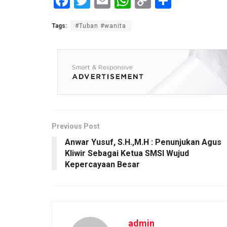
F
T
E
W
C
S
a
wi
m
h
o
h
Tags:
#Tuban #wanita
ce
tt
ail
at
py
ar
b
er
s
Li
e
o
A
n
o
p
k
k
p
Previous Post
Anwar Yusuf, S.H.,M.H : Penunjukan Agus
Kliwir Sebagai Ketua SMSI Wujud
Kepercayaan Besar
admin