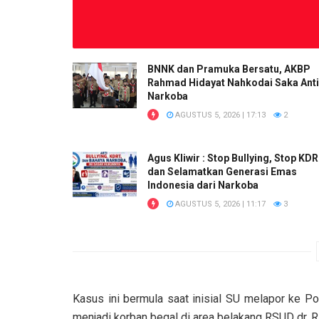
BNNK dan Pramuka Bersatu, AKBP
Rahmad Hidayat Nahkodai Saka Anti
Narkoba
AGUSTUS 5, 2026 | 17:13
2
Agus Kliwir : Stop Bullying, Stop KD
dan Selamatkan Generasi Emas
Indonesia dari Narkoba
AGUSTUS 5, 2026 | 11:17
3
Kasus ini bermula saat inisial SU melapor ke P
menjadi korban begal di area belakang RSUD dr. 