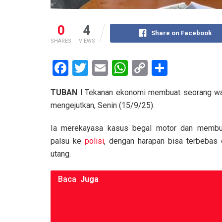
0
4
Share on Facebook
SHARES
VIEWS
F
T
E
W
C
S
a
wi
m
h
o
h
TUBAN I
Tekanan ekonomi membuat seorang wanit
ce
tt
ail
at
py
ar
mengejutkan, Senin (15/9/25).
b
er
s
Li
e
o
A
n
Ia merekayasa kasus begal motor dan membua
palsu ke
polisi
, dengan harapan bisa terbebas 
o
p
k
utang.
k
p
Baca
Juga