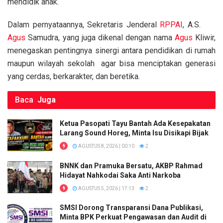
o
A
n
mendidik anak.
o
p
k
Dalam pernyataannya, Sekretaris Jenderal
RPPAI
, A.S.
k
p
Agus
Samudra, yang juga dikenal dengan nama
Agus
Kliwir,
menegaskan pentingnya sinergi antara pendidikan di rumah
maupun wilayah sekolah agar bisa menciptakan generasi
yang cerdas, berkarakter, dan beretika.
Baca
Juga
Ketua Pasopati Tayu Bantah Ada Kesepakatan
Larang Sound Horeg, Minta Isu Disikapi Bijak
AGUSTUS 8, 2026 | 00:10
2
BNNK dan Pramuka Bersatu, AKBP Rahmad
Hidayat Nahkodai Saka Anti Narkoba
AGUSTUS 5, 2026 | 17:13
2
SMSI Dorong Transparansi Dana Publikasi,
Minta BPK Perkuat Pengawasan dan Audit di