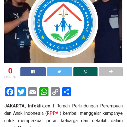
0
SHARES
F
T
E
W
C
S
a
wi
m
h
o
h
JAKARTA, Infoklik.co I
Rumah Perlindungan Perempuan
ce
tt
ail
at
py
ar
dan Anak Indonesia (
RPPAI
) kembali menggelar kampanye
b
er
s
Li
e
untuk memperkuat peran keluarga dan sekolah dalam