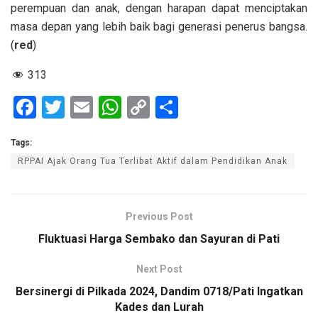
perempuan dan anak, dengan harapan dapat menciptakan
masa depan yang lebih baik bagi generasi penerus bangsa.
(
red
)
313
F
T
E
W
C
S
a
wi
m
h
o
h
Tags:
ce
tt
ail
at
py
ar
RPPAI Ajak Orang Tua Terlibat Aktif dalam Pendidikan Anak
b
er
s
Li
e
o
A
n
o
p
k
Previous Post
k
p
Fluktuasi Harga Sembako dan Sayuran di Pati
Next Post
Bersinergi di Pilkada 2024, Dandim 0718/Pati Ingatkan
Kades dan Lurah