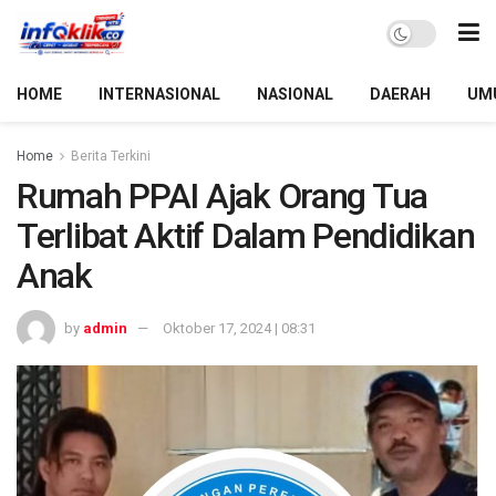
HOME
INTERNASIONAL
NASIONAL
DAERAH
UM
Home
Berita Terkini
Rumah PPAI Ajak Orang Tua
Terlibat Aktif Dalam Pendidikan
Anak
by
admin
Oktober 17, 2024 | 08:31