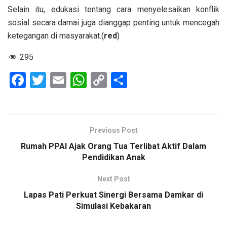
Selain itu, edukasi tentang cara menyelesaikan konflik
sosial secara damai juga dianggap penting untuk mencegah
ketegangan di masyarakat.(
red
)
295
F
T
E
W
C
S
a
wi
m
h
o
h
ce
tt
ail
at
py
ar
b
er
s
Li
e
Previous Post
o
A
n
Rumah PPAI Ajak Orang Tua Terlibat Aktif Dalam
o
p
k
Pendidikan Anak
k
p
Next Post
Lapas Pati Perkuat Sinergi Bersama Damkar di
Simulasi Kebakaran