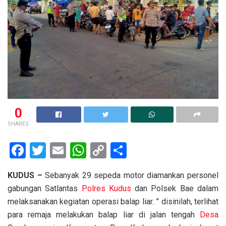
0
SHARES
F
T
E
W
C
S
a
wi
m
h
o
h
KUDUS –
Sebanyak 29 sepeda motor diamankan personel
ce
tt
ail
at
py
ar
gabungan Satlantas
Polres Kudus
dan Polsek Bae dalam
b
er
s
Li
e
melaksanakan kegiatan operasi balap liar. ” disinilah, terlihat
o
A
n
para remaja melakukan balap liar di jalan tengah
Desa