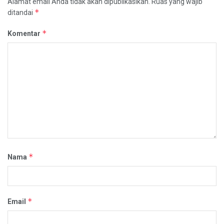
Alamat email Anda tidak akan dipublikasikan.
Ruas yang wajib
*
ditandai
*
Komentar
*
Nama
*
Email