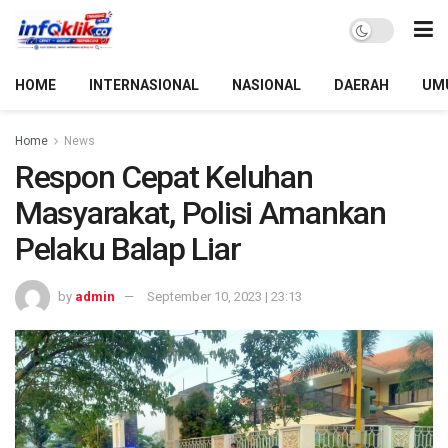
HOME
INTERNASIONAL
NASIONAL
DAERAH
UM
Home
News
Respon Cepat Keluhan
Masyarakat, Polisi Amankan
Pelaku Balap Liar
by
admin
September 10, 2023 | 23:13