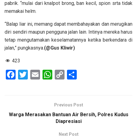
pabrik. “mulai dari knalpot brong, ban kecil, spion srta tidak
memakai helm.
“Balap liar ini, memang dapat membahayakan dan merugikan
diri sendiri maupun pengguna jalan lain. Intinya mereka harus
tetap mengutamakan keselamatannya ketika berkendara di
jalan,” pungkasnya.
(@Gus Kliwir)
423
F
T
E
W
C
S
a
wi
m
h
o
h
ce
tt
ail
at
py
ar
b
er
s
Li
e
Previous Post
o
A
n
Warga Merasakan Bantuan Air Bersih, Polres Kudus
o
p
k
Diapresiasi
k
p
Next Post