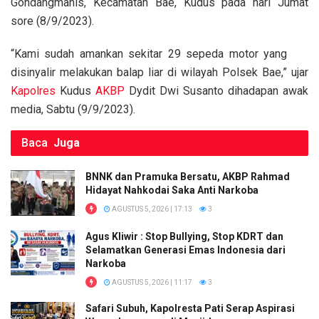
o
p
k
Gondangmanis, Kecamatan Bae, Kudus pada hari Jumat
sore (8/9/2023).
k
p
“Kami sudah amankan sekitar 29 sepeda motor yang
disinyalir melakukan balap liar di wilayah Polsek Bae,” ujar
Kapolres
Kudus
AKBP
Dydit Dwi Susanto dihadapan awak
media, Sabtu (9/9/2023).
Baca
Juga
BNNK dan Pramuka Bersatu, AKBP Rahmad
Hidayat Nahkodai Saka Anti Narkoba
AGUSTUS 5, 2026 | 17:13
3
Agus Kliwir : Stop Bullying, Stop KDRT dan
Selamatkan Generasi Emas Indonesia dari
Narkoba
AGUSTUS 5, 2026 | 11:17
3
Safari Subuh, Kapolresta Pati Serap Aspirasi