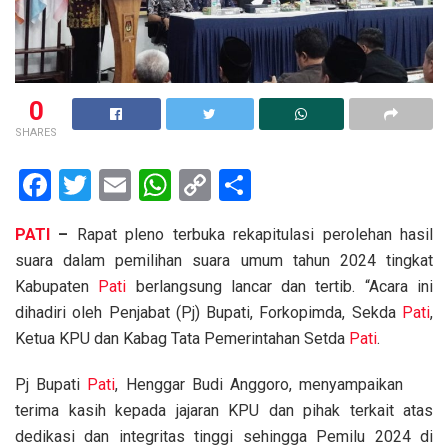
0
SHARES
F
T
E
W
C
S
a
wi
m
h
o
h
PATI
–
Rapat pleno terbuka rekapitulasi perolehan hasil
ce
tt
ail
at
py
ar
suara dalam pemilihan suara umum tahun 2024 tingkat
b
er
s
Li
e
Kabupaten
Pati
berlangsung lancar dan tertib. “Acara ini
o
A
n
dihadiri oleh Penjabat (Pj) Bupati, Forkopimda, Sekda
Pati
,
o
p
k
Ketua KPU dan Kabag Tata Pemerintahan Setda
Pati
.
k
p
Pj Bupati
Pati
, Henggar Budi Anggoro, menyampaikan
terima kasih kepada jajaran KPU dan pihak terkait atas
dedikasi dan integritas tinggi sehingga Pemilu 2024 di