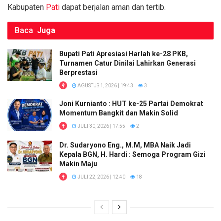
Kabupaten
Pati
dapat berjalan aman dan tertib.
Baca
Juga
Bupati Pati Apresiasi Harlah ke-28 PKB,
Turnamen Catur Dinilai Lahirkan Generasi
Berprestasi
AGUSTUS 1, 2026 | 19:43
3
Joni Kurnianto : HUT ke-25 Partai Demokrat
Momentum Bangkit dan Makin Solid
JULI 30, 2026 | 17:55
2
Dr. Sudaryono Eng., M.M, MBA Naik Jadi
Kepala BGN, H. Hardi : Semoga Program Gizi
Makin Maju
JULI 22, 2026 | 12:40
18