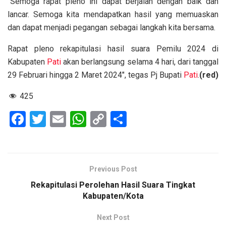
“Semoga rapat pleno ini dapat berjalan dengan baik dan
lancar. Semoga kita mendapatkan hasil yang memuaskan
dan dapat menjadi pegangan sebagai langkah kita bersama.
Rapat pleno rekapitulasi hasil suara Pemilu 2024 di
Kabupaten
Pati
akan berlangsung selama 4 hari, dari tanggal
29 Februari hingga 2 Maret 2024″, tegas Pj Bupati
Pati
.
(red)
425
F
T
E
W
C
S
a
wi
m
h
o
h
ce
tt
ail
at
py
ar
b
er
s
Li
e
Previous Post
o
A
n
Rekapitulasi Perolehan Hasil Suara Tingkat
o
p
k
Kabupaten/Kota
k
p
Next Post