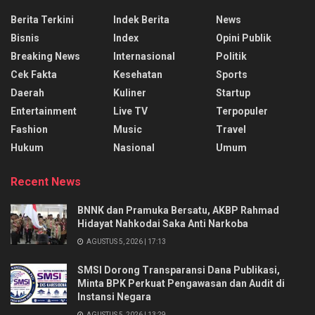
Berita Terkini
Indek Berita
News
Bisnis
Index
Opini Publik
Breaking News
Internasional
Politik
Cek Fakta
Kesehatan
Sports
Daerah
Kuliner
Startup
Entertainment
Live TV
Terpopuler
Fashion
Music
Travel
Hukum
Nasional
Umum
Recent News
BNNK dan Pramuka Bersatu, AKBP Rahmad
Hidayat Nahkodai Saka Anti Narkoba
AGUSTUS 5, 2026 | 17:13
SMSI Dorong Transparansi Dana Publikasi,
Minta BPK Perkuat Pengawasan dan Audit di
Instansi Negara
AGUSTUS 5, 2026 | 13:29