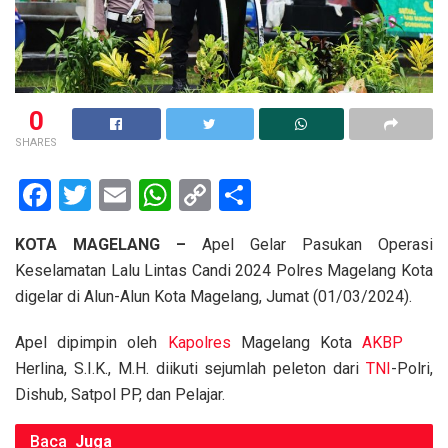
0
SHARES
F
T
E
W
C
S
a
wi
m
h
o
h
KOTA MAGELANG –
Apel Gelar Pasukan Operasi
ce
tt
ail
at
py
ar
Keselamatan Lalu Lintas Candi 2024 Polres Magelang Kota
b
er
s
Li
e
digelar di Alun-Alun Kota Magelang, Jumat (01/03/2024).
o
A
n
Apel dipimpin oleh
Kapolres
Magelang Kota
AKBP
o
p
k
Herlina, S.I.K., M.H. diikuti sejumlah peleton dari
TNI
-Polri,
k
p
Dishub, Satpol PP, dan Pelajar.
Baca
Juga