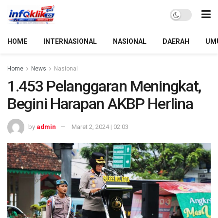
HOME
INTERNASIONAL
NASIONAL
DAERAH
UM
Home
News
Nasional
1.453 Pelanggaran Meningkat,
Begini Harapan AKBP Herlina
by
admin
Maret 2, 2024 | 02:03