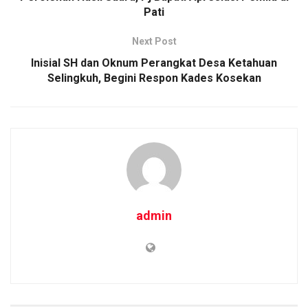
o
p
k
Pati
k
p
Next Post
Inisial SH dan Oknum Perangkat Desa Ketahuan
Selingkuh, Begini Respon Kades Kosekan
admin