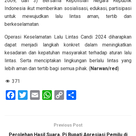
2009; dan 3) Bersama Kepolisian Negara Republik
Indonesia ikut memberikan sosialisasi, edukasi, partisipasi
untuk mewujudkan lalu lintas aman, tertib dan
berkeselamatan.
Operasi Keselamatan Lalu Lintas Candi 2024 diharapkan
dapat menjadi langkah konkret dalam meningkatkan
kesadaran dan kepatuhan masyarakat terhadap aturan lalu
lintas. Serta menciptakan lingkungan berlalu lintas yang
lebih aman dan tertib bagi semua pihak. (
Narwan/red
)
371
F
T
E
W
C
S
a
wi
m
h
o
h
ce
tt
ail
at
py
ar
b
er
s
Li
e
Previous Post
o
A
n
Perolehan Hasil Suara, Pj Bupati Apresiasi Pemilu di