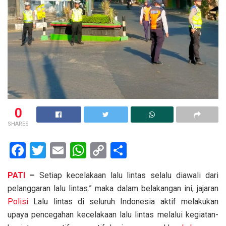
0
SHARES
F
T
E
W
C
S
a
wi
m
h
o
h
PATI
–
Setiap kecelakaan lalu lintas selalu diawali dari
ce
tt
ail
at
py
ar
pelanggaran lalu lintas.” maka dalam belakangan ini, jajaran
b
er
s
Li
e
Polisi
Lalu lintas di seluruh Indonesia aktif melakukan
o
A
n
upaya pencegahan kecelakaan lalu lintas melalui kegiatan-