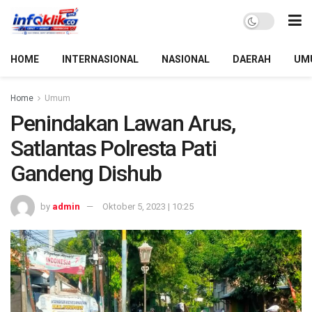
HOME
INTERNASIONAL
NASIONAL
DAERAH
UM
Home
Umum
Penindakan Lawan Arus,
Satlantas Polresta Pati
Gandeng Dishub
by
admin
Oktober 5, 2023 | 10:25