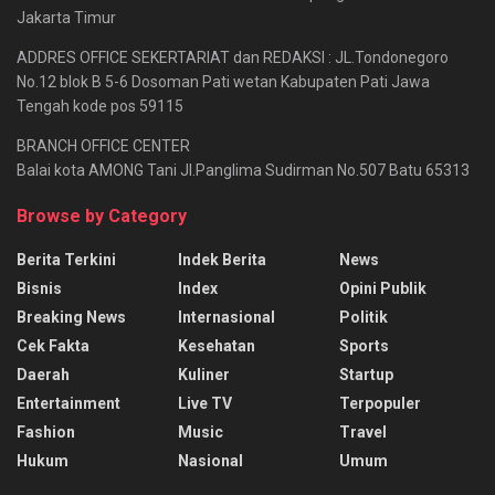
Jakarta Timur
ADDRES OFFICE SEKERTARIAT dan REDAKSI : JL.Tondonegoro
No.12 blok B 5-6 Dosoman Pati wetan Kabupaten Pati Jawa
Tengah kode pos 59115
BRANCH OFFICE CENTER
Balai kota AMONG Tani Jl.Panglima Sudirman No.507 Batu 65313
Browse by Category
Berita Terkini
Indek Berita
News
Bisnis
Index
Opini Publik
Breaking News
Internasional
Politik
Cek Fakta
Kesehatan
Sports
Daerah
Kuliner
Startup
Entertainment
Live TV
Terpopuler
Fashion
Music
Travel
Hukum
Nasional
Umum