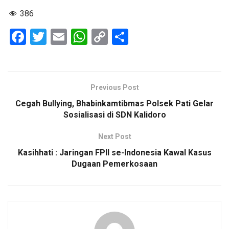
386
F
T
E
W
C
S
a
wi
m
h
o
h
ce
tt
ail
at
py
ar
b
er
s
Li
e
Previous Post
o
A
n
Cegah Bullying, Bhabinkamtibmas Polsek Pati Gelar
o
p
k
Sosialisasi di SDN Kalidoro
k
p
Next Post
Kasihhati : Jaringan FPII se-Indonesia Kawal Kasus
Dugaan Pemerkosaan