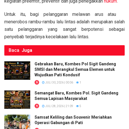
o
p
k
kegiatan preemtif, preventif dan juga penegakkan
hukum
.
k
p
Untuk itu, bagi pelanggaran melawan arus atau
menerobos rambu-rambu lalu lintas adalah merupakan salah
satu pelanggaran yang sangat berpotensi sebagai
penyebab terjadinya kecelakaan lalu lintas.
Baca
Juga
Gebrakan Baru, Kombes Pol Sigit Gandeng
SMSI dan Merangkul Semua Elemen untuk
Wujudkan Pati Kondusif
JULI 30, 2026 | 00:06
1
Semangat Baru, Kombes Pol. Sigit Gandeng
Semua Lapisan Masyarakat
JULI 28, 2026 | 21:09
5
Samsat Keliling dan Souvenir Meriahkan
Operasi Gabungan di Pati