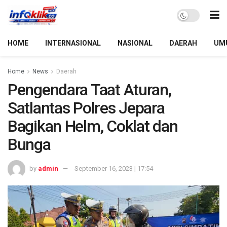
HOME
INTERNASIONAL
NASIONAL
DAERAH
UM
Home
News
Daerah
Pengendara Taat Aturan,
Satlantas Polres Jepara
Bagikan Helm, Coklat dan
Bunga
by
admin
September 16, 2023 | 17:54