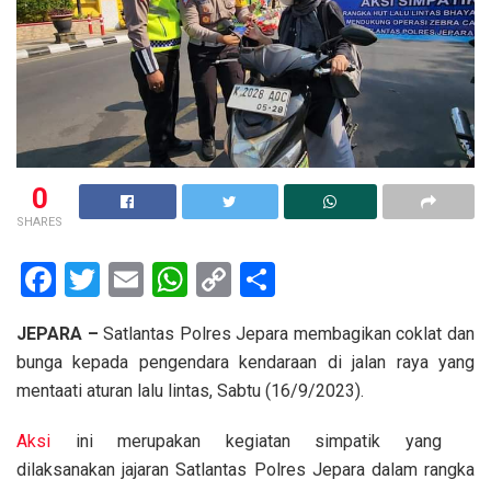
0
SHARES
F
T
E
W
C
S
a
wi
m
h
o
h
JEPARA –
Satlantas Polres Jepara membagikan coklat dan
ce
tt
ail
at
py
ar
bunga kepada pengendara kendaraan di jalan raya yang
b
er
s
Li
e
mentaati aturan lalu lintas, Sabtu (16/9/2023).
o
A
n
Aksi
ini merupakan kegiatan simpatik yang
o
p
k
dilaksanakan jajaran Satlantas Polres Jepara dalam rangka
k
p