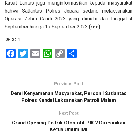
Kasat Lantas juga menginformasikan kepada masyarakat
bahwa Satlantas Polres Jepara sedang melaksanakan
Operasi Zebra Candi 2023 yang dimulai dari tanggal 4
September hingga 17 September 2023.
(red)
351
F
T
E
W
C
S
a
wi
m
h
o
h
ce
tt
ail
at
py
ar
b
er
s
Li
e
Previous Post
o
A
n
Demi Kenyamanan Masyarakat, Personil Satlantas
o
p
k
Polres Kendal Laksanakan Patroli Malam
k
p
Next Post
Grand Opening Distrik Otomotif PIK 2 Diresmikan
Ketua Umum IMI