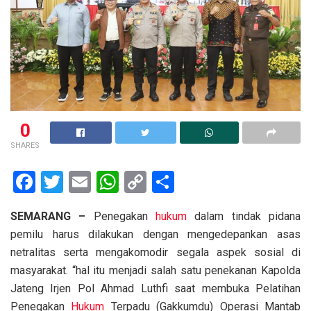
0
SHARES
F
T
E
W
C
S
a
wi
m
h
o
h
SEMARANG –
Penegakan
hukum
dalam tindak pidana
ce
tt
ail
at
py
ar
pemilu harus dilakukan dengan mengedepankan asas
b
er
s
Li
e
netralitas serta mengakomodir segala aspek sosial di
o
A
n
masyarakat. “hal itu menjadi salah satu penekanan Kapolda
o
p
k
Jateng Irjen Pol Ahmad Luthfi saat membuka Pelatihan
Penegakan
Hukum
Terpadu (Gakkumdu) Operasi Mantab