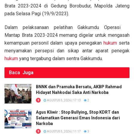
k
p
Brata 2023-2024 di Gedung Borobudur, Mapolda Jateng
pada Selasa Pagi (19/9/2023).
Dalam pelaksanaan pelatihan Gakkumdu Operasi
Mantap Brata 2023-2024 memang digelar untuk mengasah
kemampuan personil dalam upaya penegakan
hukum
serta
menyamakan persepsi dan sikap antar aparat penegak
hukum
yang tergabung dalam sentra Gakkumdu.
Baca
Juga
BNNK dan Pramuka Bersatu, AKBP Rahmad
Hidayat Nahkodai Saka Anti Narkoba
AGUSTUS 5, 2026 | 17:13
2
Agus Kliwir : Stop Bullying, Stop KDRT dan
Selamatkan Generasi Emas Indonesia dari
Narkoba
AGUSTUS 5, 2026 | 11:17
3