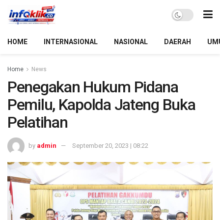
HOME
INTERNASIONAL
NASIONAL
DAERAH
UM
Home
News
Penegakan Hukum Pidana
Pemilu, Kapolda Jateng Buka
Pelatihan
by
admin
September 20, 2023 | 08:22