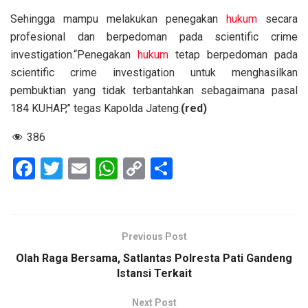
Sehingga mampu melakukan penegakan
hukum
secara
profesional dan berpedoman pada scientific crime
investigation.“Penegakan
hukum
tetap berpedoman pada
scientific crime investigation untuk menghasilkan
pembuktian yang tidak terbantahkan sebagaimana pasal
184 KUHAP,” tegas Kapolda Jateng.
(red)
386
F
T
E
W
C
S
a
wi
m
h
o
h
ce
tt
ail
at
py
ar
b
er
s
Li
e
Previous Post
o
A
n
Olah Raga Bersama, Satlantas Polresta Pati Gandeng
o
p
k
Istansi Terkait
k
p
Next Post