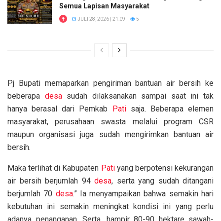
Semua Lapisan Masyarakat
JULI 28, 2026 | 21:09
5
Pj Bupati memaparkan pengiriman bantuan air bersih ke
beberapa
desa
sudah dilaksanakan sampai saat ini tak
hanya berasal dari Pemkab
Pati
saja. Beberapa elemen
masyarakat, perusahaan swasta melalui program CSR
maupun organisasi juga sudah mengirimkan bantuan air
bersih.
Maka terlihat di Kabupaten
Pati
yang berpotensi kekurangan
air bersih berjumlah 94
desa
, serta yang sudah ditangani
berjumlah 70
desa
.” Ia menyampaikan bahwa semakin hari
kebutuhan ini semakin meningkat kondisi ini yang perlu
adanya penanganan. Serta, hampir 80-90 hektare sawah-