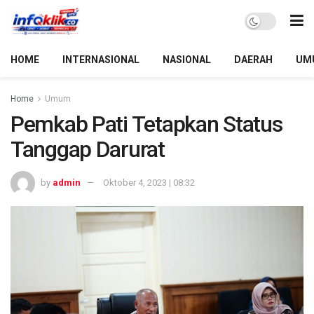
HOME
INTERNASIONAL
NASIONAL
DAERAH
UM
Home
Umum
Pemkab Pati Tetapkan Status
Tanggap Darurat
by
admin
Oktober 4, 2023 | 08:32