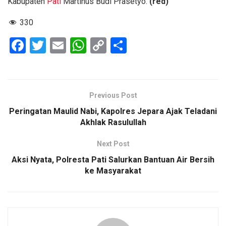
Kabupaten
Pati
Martinus Budi Prasetyo.
(red)
330
F
T
E
W
C
S
a
wi
m
h
o
h
ce
tt
ail
at
py
ar
b
er
s
Li
e
Previous Post
o
A
n
Peringatan Maulid Nabi, Kapolres Jepara Ajak Teladani
o
p
k
Akhlak Rasulullah
k
p
Next Post
Aksi Nyata, Polresta Pati Salurkan Bantuan Air Bersih
ke Masyarakat