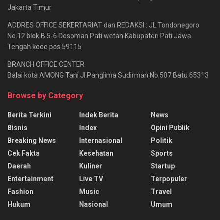
Jakarta Timur
ADDRES OFFICE SEKERTARIAT dan REDAKSI : JL.Tondonegoro
No.12 blok B 5-6 Dosoman Pati wetan Kabupaten Pati Jawa
Tengah kode pos 59115
BRANCH OFFICE CENTER
Balai kota AMONG Tani Jl.Panglima Sudirman No.507 Batu 65313
Browse by Category
Berita Terkini
Indek Berita
News
Bisnis
Index
Opini Publik
Breaking News
Internasional
Politik
Cek Fakta
Kesehatan
Sports
Daerah
Kuliner
Startup
Entertainment
Live TV
Terpopuler
Fashion
Music
Travel
Hukum
Nasional
Umum