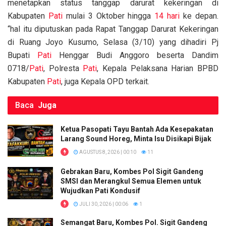
menetapkan status tanggap darurat kekeringan di
Kabupaten
Pati
mulai 3 Oktober hingga
14 hari
ke depan.
“hal itu diputuskan pada Rapat Tanggap Darurat Kekeringan
di Ruang Joyo Kusumo, Selasa (3/10) yang dihadiri Pj
Bupati
Pati
Henggar Budi Anggoro beserta Dandim
0718/
Pati
, Polresta
Pati
, Kepala Pelaksana Harian BPBD
Kabupaten
Pati
, juga Kepala OPD terkait.
Baca
Juga
Ketua Pasopati Tayu Bantah Ada Kesepakatan
Larang Sound Horeg, Minta Isu Disikapi Bijak
AGUSTUS 8, 2026 | 00:10
11
Gebrakan Baru, Kombes Pol Sigit Gandeng
SMSI dan Merangkul Semua Elemen untuk
Wujudkan Pati Kondusif
JULI 30, 2026 | 00:06
1
Semangat Baru, Kombes Pol. Sigit Gandeng