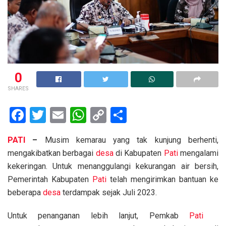
0
SHARES
F
T
E
W
C
S
a
wi
m
h
o
h
PATI
–
Musim kemarau yang tak kunjung berhenti,
ce
tt
ail
at
py
ar
mengakibatkan berbagai
desa
di Kabupaten
Pati
mengalami
b
er
s
Li
e
kekeringan. Untuk menanggulangi kekurangan air bersih,
o
A
n
Pemerintah Kabupaten
Pati
telah mengirimkan bantuan ke
o
p
k
beberapa
desa
terdampak sejak Juli 2023.
k
p
Untuk penanganan lebih lanjut, Pemkab
Pati