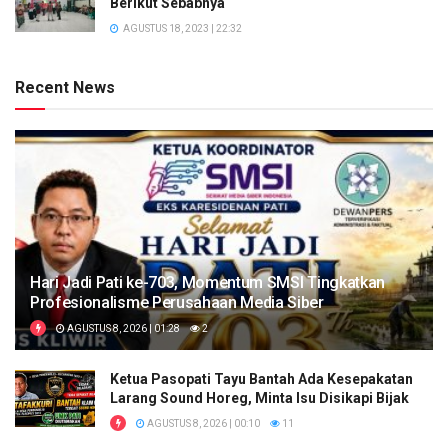
Berikut Sebabnya
AGUSTUS 18, 2023 | 22:32
Recent News
Hari Jadi Pati ke-703, Momentum SMSI Tingkatkan
Profesionalisme Perusahaan Media Siber
AGUSTUS 8, 2026 | 01:28
2
Ketua Pasopati Tayu Bantah Ada Kesepakatan
Larang Sound Horeg, Minta Isu Disikapi Bijak
AGUSTUS 8, 2026 | 00:10
11