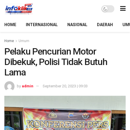
HOME
INTERNASIONAL
NASIONAL
DAERAH
UM
Home
Umum
Pelaku Pencurian Motor
Dibekuk, Polisi Tidak Butuh
Lama
by
admin
September 20, 2023 | 09:03