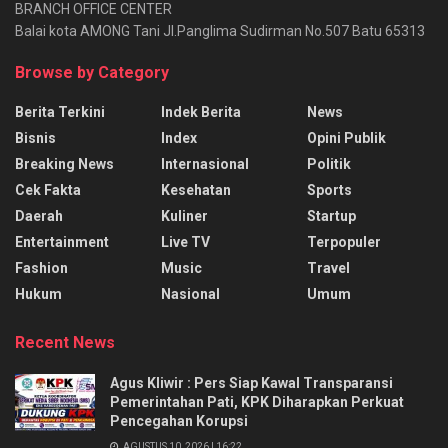
BRANCH OFFICE CENTER
Balai kota AMONG Tani Jl.Panglima Sudirman No.507 Batu 65313
Browse by Category
Berita Terkini
Indek Berita
News
Bisnis
Index
Opini Publik
Breaking News
Internasional
Politik
Cek Fakta
Kesehatan
Sports
Daerah
Kuliner
Startup
Entertainment
Live TV
Terpopuler
Fashion
Music
Travel
Hukum
Nasional
Umum
Recent News
Agus Kliwir : Pers Siap Kawal Transparansi
Pemerintahan Pati, KPK Diharapkan Perkuat
Pencegahan Korupsi
AGUSTUS 10, 2026 | 16:22