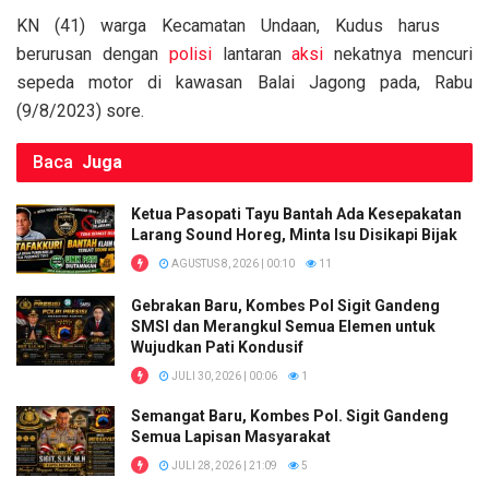
o
p
k
KN (41) warga Kecamatan Undaan, Kudus harus
k
p
berurusan dengan
polisi
lantaran
aksi
nekatnya mencuri
sepeda motor di kawasan Balai Jagong pada, Rabu
(9/8/2023) sore.
Baca
Juga
Ketua Pasopati Tayu Bantah Ada Kesepakatan
Larang Sound Horeg, Minta Isu Disikapi Bijak
AGUSTUS 8, 2026 | 00:10
11
Gebrakan Baru, Kombes Pol Sigit Gandeng
SMSI dan Merangkul Semua Elemen untuk
Wujudkan Pati Kondusif
JULI 30, 2026 | 00:06
1
Semangat Baru, Kombes Pol. Sigit Gandeng
Semua Lapisan Masyarakat
JULI 28, 2026 | 21:09
5