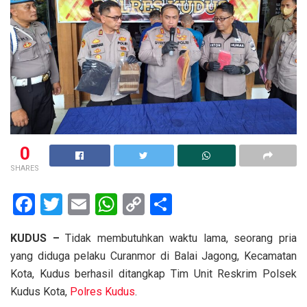
0
SHARES
F
T
E
W
C
S
a
wi
m
h
o
h
KUDUS –
Tidak membutuhkan waktu lama, seorang pria
ce
tt
ail
at
py
ar
yang diduga pelaku Curanmor di Balai Jagong, Kecamatan
b
er
s
Li
e
Kota, Kudus berhasil ditangkap Tim Unit Reskrim Polsek
o
A
n
Kudus Kota,
Polres Kudus
.