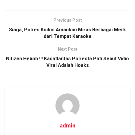
a
wi
m
h
o
h
ce
tt
ail
at
py
ar
b
er
s
Li
e
Previous Post
o
A
n
Siaga, Polres Kudus Amankan Miras Berbagai Merk
o
p
k
dari Tempat Karaoke
k
p
Next Post
Nitizen Heboh !!! Kasatlantas Polresta Pati Sebut Vidio
Viral Adalah Hoaks
admin