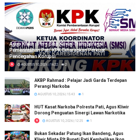
Agus Kliwir : Pers Siap Kawal Transparansi
Pemerintahan Pati, KPK Diharapkan Perkuat
Pencegahan Korupsi
AGUSTUS 10, 2026 | 16:22
2
AKBP Rahmad : Pelajar Jadi Garda Terdepan
Perangi Narkoba
AGUSTUS 10, 2026 | 15:43
1
HUT Kasat Narkoba Polresta Pati, Agus Kliwir
Dorong Penguatan Sinergi Lawan Narkotika
AGUSTUS 10, 2026 | 12:25
1
Bukan Sekadar Patung Ikan Bandeng, Agus
Kliwir Minta Plt Bupati Pati Kembalikan Ikon