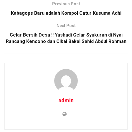
o
p
k
Previous Post
k
p
Kabagops Baru adalah Kompol Catur Kusuma Adhi
Next Post
Gelar Bersih Desa !! Yashadi Gelar Syukuran di Nyai
Rancang Kencono dan Cikal Bakal Sahid Abdul Rohman
admin