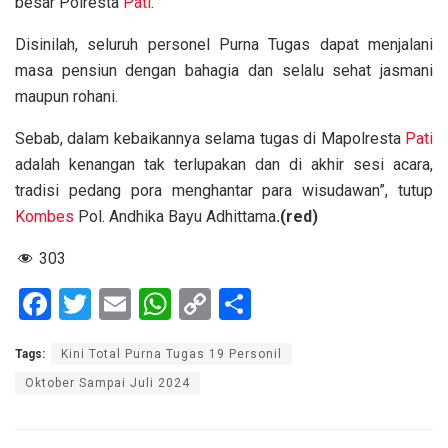
besar Polresta
Pati
.
Disinilah, seluruh personel Purna Tugas dapat menjalani
masa pensiun dengan bahagia dan selalu sehat jasmani
maupun rohani.
Sebab, dalam kebaikannya selama tugas di Mapolresta
Pati
adalah kenangan tak terlupakan dan di akhir sesi acara,
tradisi pedang pora menghantar para wisudawan”, tutup
Kombes
Pol. Andhika Bayu Adhittama
.(red)
303
F
T
E
W
C
S
a
wi
m
h
o
h
Tags:
Kini Total Purna Tugas 19 Personil
ce
tt
ail
at
py
ar
Oktober Sampai Juli 2024
b
er
s
Li
e
o
A
n