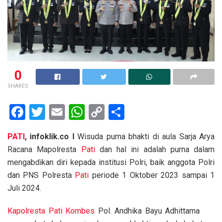
0
SHARES
F
T
E
W
C
S
a
wi
m
h
o
h
PATI
, infoklik.co I
Wisuda purna bhakti di aula Sarja Arya
ce
tt
ail
at
py
ar
Racana Mapolresta
Pati
dan hal ini adalah purna dalam
b
er
s
Li
e
mengabdikan diri kepada institusi Polri, baik anggota Polri
o
A
n
dan PNS Polresta
Pati
periode 1 Oktober 2023 sampai 1
o
p
k
Juli 2024.
k
p
Kapolresta
Pati
Kombes
Pol. Andhika Bayu Adhittama