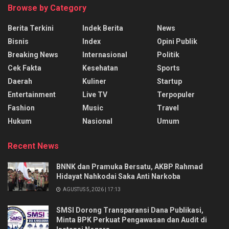
Browse by Category
Berita Terkini
Indek Berita
News
Bisnis
Index
Opini Publik
Breaking News
Internasional
Politik
Cek Fakta
Kesehatan
Sports
Daerah
Kuliner
Startup
Entertainment
Live TV
Terpopuler
Fashion
Music
Travel
Hukum
Nasional
Umum
Recent News
BNNK dan Pramuka Bersatu, AKBP Rahmad
Hidayat Nahkodai Saka Anti Narkoba
AGUSTUS 5, 2026 | 17:13
SMSI Dorong Transparansi Dana Publikasi,
Minta BPK Perkuat Pengawasan dan Audit di