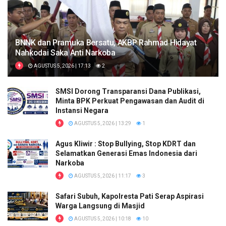
BNNK dan Pramuka Bersatu, AKBP Rahmad Hidayat
Nahkodai Saka Anti Narkoba
AGUSTUS 5, 2026 | 17:13
2
SMSI Dorong Transparansi Dana Publikasi,
Minta BPK Perkuat Pengawasan dan Audit di
Instansi Negara
AGUSTUS 5, 2026 | 13:29
1
Agus Kliwir : Stop Bullying, Stop KDRT dan
Selamatkan Generasi Emas Indonesia dari
Narkoba
AGUSTUS 5, 2026 | 11:17
3
Safari Subuh, Kapolresta Pati Serap Aspirasi
Warga Langsung di Masjid
AGUSTUS 5, 2026 | 10:18
10