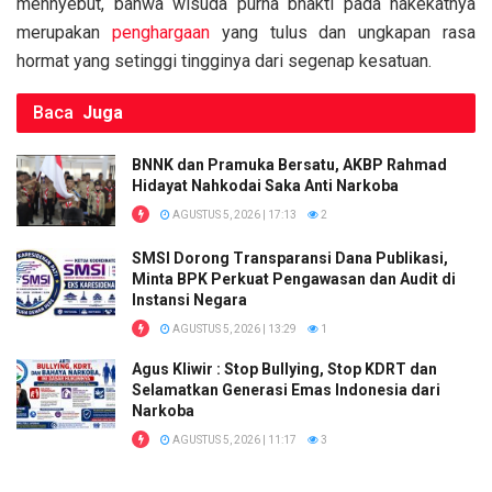
mennyebut, bahwa wisuda purna bhakti pada hakekatnya
merupakan
penghargaan
yang tulus dan ungkapan rasa
hormat yang setinggi tingginya dari segenap kesatuan.
Baca
Juga
BNNK dan Pramuka Bersatu, AKBP Rahmad
Hidayat Nahkodai Saka Anti Narkoba
AGUSTUS 5, 2026 | 17:13
2
SMSI Dorong Transparansi Dana Publikasi,
Minta BPK Perkuat Pengawasan dan Audit di
Instansi Negara
AGUSTUS 5, 2026 | 13:29
1
Agus Kliwir : Stop Bullying, Stop KDRT dan
Selamatkan Generasi Emas Indonesia dari
Narkoba
AGUSTUS 5, 2026 | 11:17
3