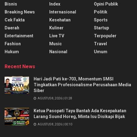
Bisnis
Index
Opini Publik
Breaking News
Internasional
Politik
Cek Fakta
Kesehatan
Sports
Daerah
Kuliner
Startup
Entertainment
Live TV
Terpopuler
Fashion
Music
Travel
Hukum
Nasional
Umum
Recent News
Hari Jadi Pati ke-703, Momentum SMSI
Tingkatkan Profesionalisme Perusahaan Media
Siber
AGUSTUS 8, 2026 | 01:28
Ketua Pasopati Tayu Bantah Ada Kesepakatan
Larang Sound Horeg, Minta Isu Disikapi Bijak
AGUSTUS 8, 2026 | 00:10