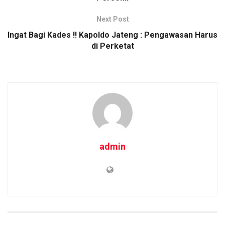
k
p
Next Post
Ingat Bagi Kades !! Kapoldo Jateng : Pengawasan Harus
di Perketat
admin