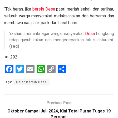
“Tak heran, jika
bersih Desa
pasti meriah sekali dan terlihat,
seluruh warga masyarakat melaksanakan doa bersama dan
membawa nasi,lauk pauk dari hasil bumi.
Yashadi meminta agar warga masyarakat
Desa
Lengkong
tetap guyub rukun dan mengedepankan tali silahturami
.
(red)
292
F
T
E
W
C
S
a
wi
m
h
o
h
Tags:
Gelar Bersih Desa
ce
tt
ail
at
py
ar
b
er
s
Li
e
o
A
n
Previous Post
o
p
k
Oktober Sampai Juli 2024, Kini Total Purna Tugas 19
Personil