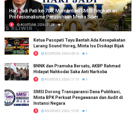
Hari Jadi Pati ke-703, Momentum SMSI Tingkatkan
Profesionalisme Perusahaan Media Siber
AGUSTUS 8, 2026 | 01:28
2
Ketua Pasopati Tayu Bantah Ada Kesepakatan
Larang Sound Horeg, Minta Isu Disikapi Bijak
AGUSTUS 8, 2026 | 00:10
6
BNNK dan Pramuka Bersatu, AKBP Rahmad
Hidayat Nahkodai Saka Anti Narkoba
AGUSTUS 5, 2026 | 17:13
3
SMSI Dorong Transparansi Dana Publikasi,
Minta BPK Perkuat Pengawasan dan Audit di
Instansi Negara
AGUSTUS 5, 2026 | 13:29
1