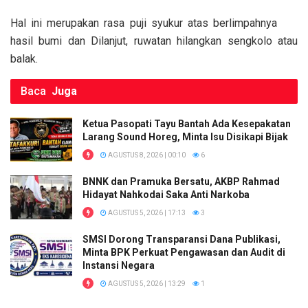
o
A
n
Hal ini merupakan rasa puji syukur atas berlimpahnya
o
p
k
hasil bumi dan Dilanjut, ruwatan hilangkan sengkolo atau
k
p
balak.
Baca
Juga
Ketua Pasopati Tayu Bantah Ada Kesepakatan
Larang Sound Horeg, Minta Isu Disikapi Bijak
AGUSTUS 8, 2026 | 00:10
6
BNNK dan Pramuka Bersatu, AKBP Rahmad
Hidayat Nahkodai Saka Anti Narkoba
AGUSTUS 5, 2026 | 17:13
3
SMSI Dorong Transparansi Dana Publikasi,
Minta BPK Perkuat Pengawasan dan Audit di
Instansi Negara
AGUSTUS 5, 2026 | 13:29
1