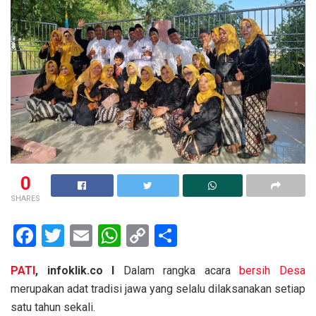
0
SHARES
F
T
E
W
C
S
a
wi
m
h
o
h
PATI
, infoklik.co I
Dalam rangka acara
bersih Desa
ce
tt
ail
at
py
ar
merupakan adat tradisi jawa yang selalu dilaksanakan setiap
b
er
s
Li
e
satu tahun sekali.