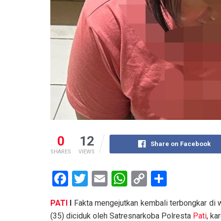
0
12
Share on Facebook
SHARES
VIEWS
F
T
E
W
C
S
a
wi
m
h
o
h
PATI
I
Fakta mengejutkan kembali terbongkar di w
ce
tt
ail
at
py
ar
(35) diciduk oleh Satresnarkoba Polresta
Pati
, ka