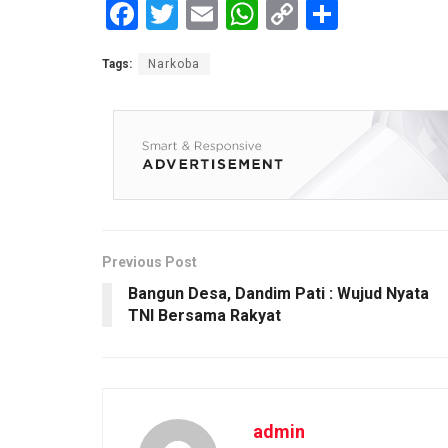
F
T
E
W
C
S
a
wi
m
h
o
h
Tags:
Narkoba
ce
tt
ail
at
py
ar
b
er
s
Li
e
o
A
n
o
p
k
k
p
Previous Post
Bangun Desa, Dandim Pati : Wujud Nyata
TNI Bersama Rakyat
admin