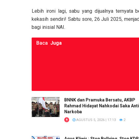
b
er
s
Li
e
o
A
n
Lebih ironi lagi, sabu yang dijualnya ternyata b
kekasih sendiri! Sabtu sore, 26 Juli 2025, menjad
o
p
k
bagi inisial NAI.
k
p
Baca
Juga
BNNK dan Pramuka Bersatu, AKBP
Rahmad Hidayat Nahkodai Saka Anti
Narkoba
AGUSTUS 5, 2026 | 17:13
2
Agus Kliwir : Stop Bullying, Stop KD