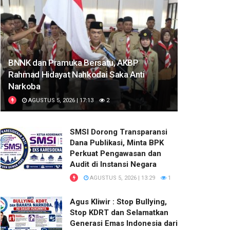
BNNK dan Pramuka Bersatu, AKBP
Rahmad Hidayat Nahkodai Saka Anti
Narkoba
AGUSTUS 5, 2026 | 17:13
2
SMSI Dorong Transparansi
Dana Publikasi, Minta BPK
Perkuat Pengawasan dan
Audit di Instansi Negara
AGUSTUS 5, 2026 | 13:29
1
Agus Kliwir : Stop Bullying,
Stop KDRT dan Selamatkan
Generasi Emas Indonesia dari