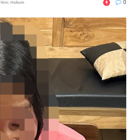
0
rkini
,
Hukum