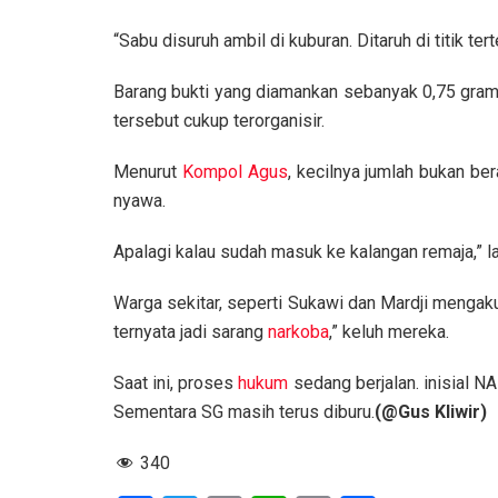
“Sabu disuruh ambil di kuburan. Ditaruh di titik ter
Barang bukti yang diamankan sebanyak 0,75 gram,
tersebut cukup terorganisir.
Menurut
Kompol
Agus
, kecilnya jumlah bukan be
nyawa.
Apalagi kalau sudah masuk ke kalangan remaja,” l
Warga sekitar, seperti Sukawi dan Mardji menga
ternyata jadi sarang
narkoba
,” keluh mereka.
Saat ini, proses
hukum
sedang berjalan. inisial N
Sementara SG masih terus diburu.
(@Gus Kliwir)
340