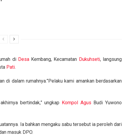
rumah di
Desa
Kembang, Kecamatan
Dukuhseti
, langsung
sta
Pati
.
kan di dalam rumahnya.”Pelaku kami amankan berdasarkan
akhirnya bertindak,” ungkap
Kompol
Agus
Budi Yuwono
buatannya. Ia bahkan mengaku sabu tersebut ia peroleh dari
n dan masuk DPO.