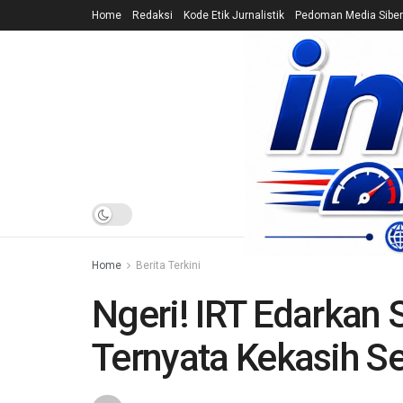
Home
Redaksi
Kode Etik Jurnalistik
Pedoman Media Siber
HOME
NEWS
Home
Berita Terkini
Ngeri! IRT Edarkan
Ternyata Kekasih Se