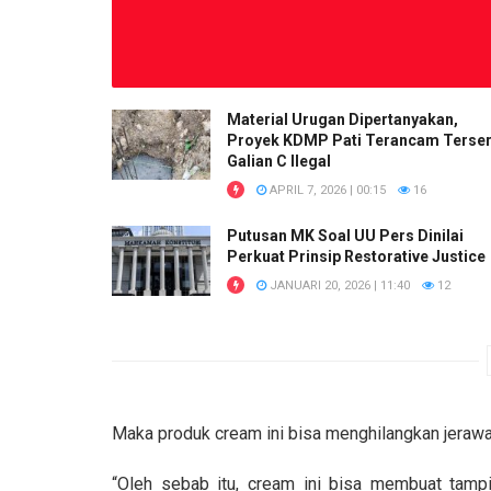
Material Urugan Dipertanyakan,
Proyek KDMP Pati Terancam Terser
Galian C Ilegal
APRIL 7, 2026 | 00:15
16
Putusan MK Soal UU Pers Dinilai
Perkuat Prinsip Restorative Justice
JANUARI 20, 2026 | 11:40
12
Maka produk cream ini bisa menghilangkan jerawat
“Oleh sebab itu, cream ini bisa membuat tamp