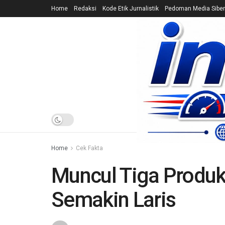
Home
Redaksi
Kode Etik Jurnalistik
Pedoman Media Siber
HOME
NEWS
Home
Cek Fakta
Muncul Tiga Produk
Semakin Laris