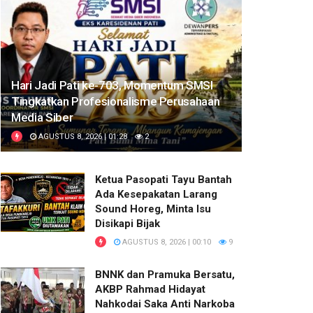
Hari Jadi Pati ke-703, Momentum SMSI
Tingkatkan Profesionalisme Perusahaan
Media Siber
AGUSTUS 8, 2026 | 01:28
2
Ketua Pasopati Tayu Bantah
Ada Kesepakatan Larang
Sound Horeg, Minta Isu
Disikapi Bijak
AGUSTUS 8, 2026 | 00:10
9
BNNK dan Pramuka Bersatu,
AKBP Rahmad Hidayat
Nahkodai Saka Anti Narkoba