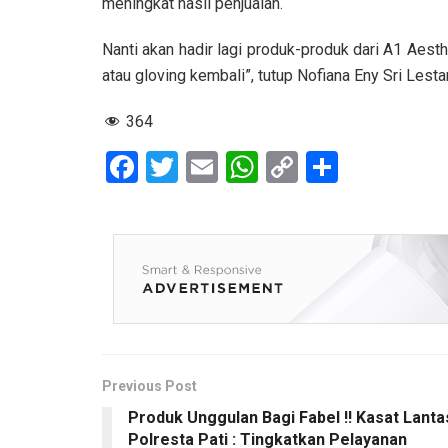
meningkat hasil penjualan.
Nanti akan hadir lagi produk-produk dari A1 Aesth
atau gloving kembali”, tutup Nofiana Eny Sri Lesta
364
F
T
E
W
C
S
a
wi
m
h
o
h
ce
tt
ail
at
py
ar
b
er
s
Li
e
o
A
n
o
p
k
k
p
Previous Post
Produk Unggulan Bagi Fabel !! Kasat Lanta
Polresta Pati : Tingkatkan Pelayanan