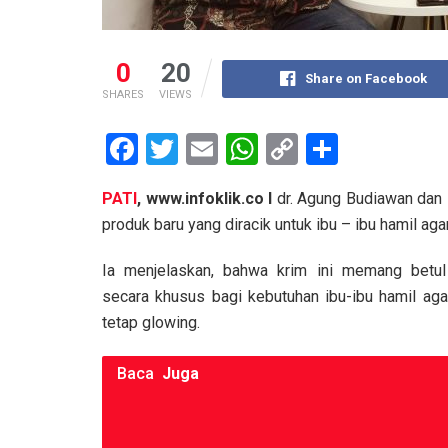
0
20
Share on Facebook
SHARES
VIEWS
F
T
E
W
C
S
a
wi
m
h
o
h
PATI
, www.infoklik.co I
dr. Agung Budiawan dan N
ce
tt
ail
at
py
ar
produk baru yang diracik untuk ibu – ibu hamil ag
b
er
s
Li
e
o
A
n
Ia menjelaskan, bahwa krim ini memang betul
secara khusus bagi kebutuhan ibu-ibu hamil aga
o
p
k
tetap glowing.
k
p
Baca
Juga