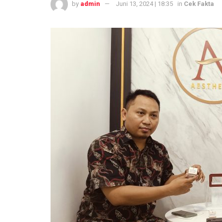
by
admin
Juni 13, 2024 | 18:35
in
Cek Fakta