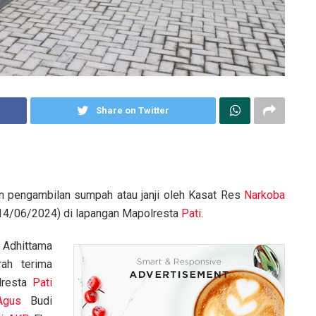
Share on Twitter
n pengambilan sumpah atau janji oleh Kasat Res
Narkoba
(14/06/2024) di lapangan Mapolresta
Pati
.
Adhittama
ah terima
resta
Pati
Agus
Budi