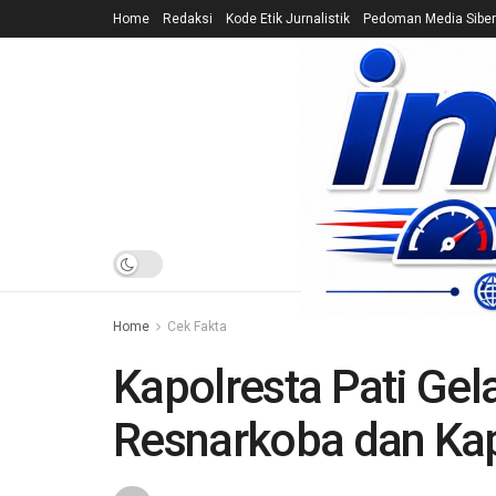
Home
Redaksi
Kode Etik Jurnalistik
Pedoman Media Siber
HOME
NEWS
Home
Cek Fakta
Kapolresta Pati Gela
Resnarkoba dan Ka