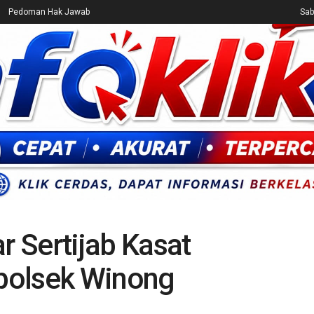
Pedoman Hak Jawab
Sab
CEK FAKTA
ENTERTAINMENT
BREAKING NEWS
UMUM
r Sertijab Kasat
polsek Winong