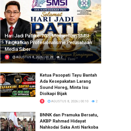
Hari Jadi Pati ke-703, Momentum SMSI
Tingkatkan Profesionalisme Perusahaan
Media Siber
AGUSTUS 8, 2026 | 01:28
2
Ketua Pasopati Tayu Bantah
Ada Kesepakatan Larang
Sound Horeg, Minta Isu
Disikapi Bijak
AGUSTUS 8, 2026 | 00:10
2
BNNK dan Pramuka Bersatu,
AKBP Rahmad Hidayat
Nahkodai Saka Anti Narkoba