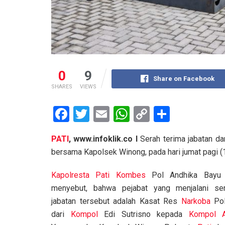
0
9
Share on Facebook
SHARES
VIEWS
F
T
E
W
C
S
a
wi
m
h
o
h
PATI
, www.infoklik.co I
Serah terima jabatan da
ce
tt
ail
at
py
ar
bersama Kapolsek Winong, pada hari jumat pagi 
b
er
s
Li
e
o
A
n
Kapolresta Pati
Kombes
Pol Andhika Bayu 
menyebut, bahwa pejabat yang menjalani ser
o
p
k
jabatan tersebut adalah Kasat Res
Narkoba
Pol
k
p
dari
Kompol
Edi Sutrisno kepada
Kompol