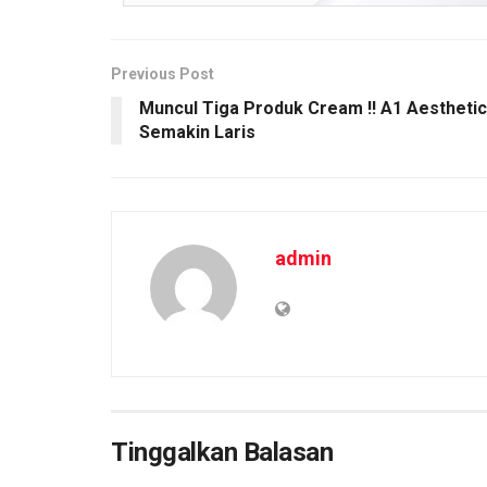
o
p
k
k
p
Previous Post
Muncul Tiga Produk Cream !! A1 Aesthetic
Semakin Laris
admin
Tinggalkan Balasan