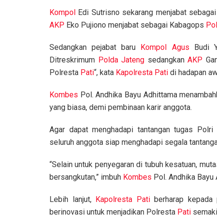
Kompol
Edi Sutrisno sekarang menjabat sebaga
AKP
Eko Pujiono menjabat sebagai Kabagops
Po
Sedangkan pejabat baru
Kompol
Agus
Budi Y
Ditreskrimum
Polda Jateng
sedangkan
AKP
Gan
Polresta
Pati
“, kata
Kapolresta Pati
di hadapan aw
Kombes
Pol. Andhika Bayu Adhittama menambahk
yang biasa, demi pembinaan karir anggota.
Agar dapat menghadapi tantangan tugas Polri 
seluruh anggota siap menghadapi segala tantanga
“Selain untuk penyegaran di tubuh kesatuan, muta
bersangkutan,” imbuh
Kombes
Pol. Andhika Bayu 
Lebih lanjut,
Kapolresta Pati
berharap kepada p
berinovasi untuk menjadikan Polresta
Pati
semakin