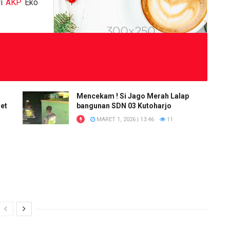
ri
AKP
Eko
Mencekam ! Si Jago Merah Lalap
et
bangunan SDN 03 Kutoharjo
MARET 1, 2026 | 13:46
11