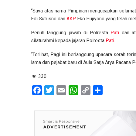
“Saya atas nama Pimpinan mengucapkan selama
Edi Sutrisno dan
AKP
Eko Pujiyono yang telah me
Penuh tanggung jawab di Polresta
Pati
dan ata
silaturahmi kepada jajaran Polresta
Pati
.
“Terlihat, Pagi ini berlangsung upacara serah ter
lama dan pejabat baru di Aula Sarja Arya Racana 
330
F
T
E
W
C
S
a
wi
m
h
o
h
ce
tt
ail
at
py
ar
b
er
s
Li
e
o
A
n