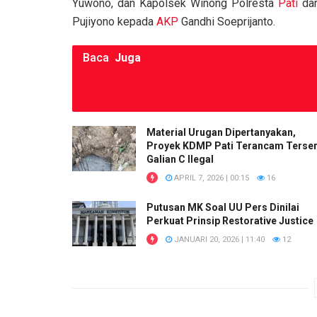
Yuwono, dan Kapolsek Winong Polresta
Pati
da
Pujiyono kepada
AKP
Gandhi Soeprijanto.
Baca
Juga
Material Urugan Dipertanyakan,
Proyek KDMP Pati Terancam Terser
Galian C Ilegal
APRIL 7, 2026 | 00:15
16
Putusan MK Soal UU Pers Dinilai
Perkuat Prinsip Restorative Justice
JANUARI 20, 2026 | 11:40
12