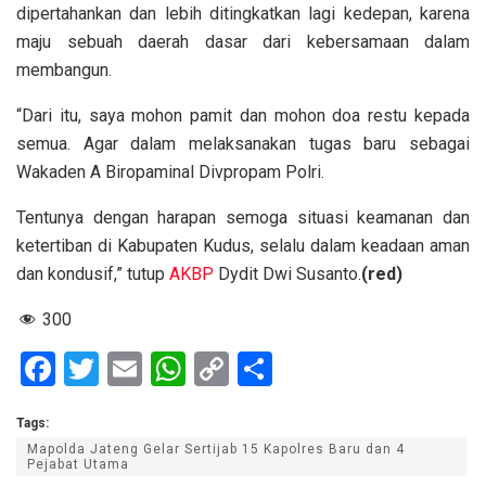
dipertahankan dan lebih ditingkatkan lagi kedepan, karena
maju sebuah daerah dasar dari kebersamaan dalam
membangun.
“Dari itu, saya mohon pamit dan mohon doa restu kepada
semua. Agar dalam melaksanakan tugas baru sebagai
Wakaden A Biropaminal Divpropam Polri.
Tentunya dengan harapan semoga situasi keamanan dan
ketertiban di Kabupaten Kudus, selalu dalam keadaan aman
dan kondusif,” tutup
AKBP
Dydit Dwi Susanto.
(red)
300
F
T
E
W
C
S
a
wi
m
h
o
h
Tags:
ce
tt
ail
at
py
ar
Mapolda Jateng Gelar Sertijab 15 Kapolres Baru dan 4
b
er
s
Li
e
Pejabat Utama