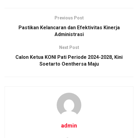
o
A
n
o
p
k
Previous Post
k
p
Pastikan Kelancaran dan Efektivitas Kinerja
Administrasi
Next Post
Calon Ketua KONI Pati Periode 2024-2028, Kini
Soetarto Oenthersa Maju
admin