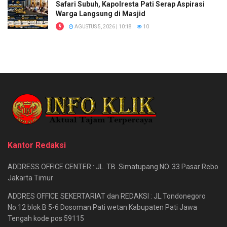
Safari Subuh, Kapolresta Pati Serap Aspirasi
Warga Langsung di Masjid
AGUSTUS 5, 2026 | 10:18
10
Kantor Redaksi
ADDRESS OFFICE CENTER : JL. TB .Simatupang NO. 33 Pasar Rebo
Jakarta Timur
ADDRES OFFICE SEKERTARIAT dan REDAKSI : JL.Tondonegoro
No.12 blok B 5-6 Dosoman Pati wetan Kabupaten Pati Jawa
Tengah kode pos 59115