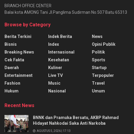
BRANCH OFFICE CENTER
Balai kota AMONG Tani Jl.Panglima Sudirman No.507 Batu 65313
Browse by Category
Berita Terkini
Indek Berita
News
Bisnis
Index
Opini Publik
Breaking News
Internasional
Politik
Cek Fakta
Kesehatan
Sports
Daerah
Kuliner
Startup
Entertainment
Live TV
Terpopuler
Fashion
Music
Travel
Hukum
Nasional
Umum
Recent News
BNNK dan Pramuka Bersatu, AKBP Rahmad
Hidayat Nahkodai Saka Anti Narkoba
AGUSTUS 5, 2026 | 17:13