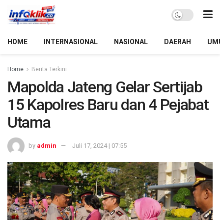
HOME
INTERNASIONAL
NASIONAL
DAERAH
UM
Home
Berita Terkini
Mapolda Jateng Gelar Sertijab
15 Kapolres Baru dan 4 Pejabat
Utama
by
admin
Juli 17, 2024 | 07:55