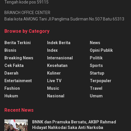
Tengah kode pos 59115
BRANCH OFFICE CENTER
Balai kota AMONG Tani Jl.Panglima Sudirman No.507 Batu 65313
Browse by Category
Berita Terkini
Indek Berita
News
Bisnis
Index
Opini Publik
Breaking News
Internasional
Politik
Cek Fakta
Kesehatan
Sports
Daerah
Kuliner
Startup
Entertainment
Live TV
Terpopuler
Fashion
Music
Travel
Hukum
Nasional
Umum
Recent News
BNNK dan Pramuka Bersatu, AKBP Rahmad
Hidayat Nahkodai Saka Anti Narkoba