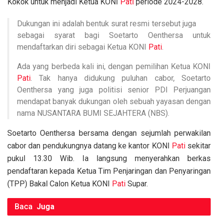
o
p
k
Kokok untuk menjadi Ketua KONI
Pati
periode 2024-2028.
k
p
Dukungan ini adalah bentuk surat resmi tersebut juga
sebagai syarat bagi Soetarto Oenthersa untuk
mendaftarkan diri sebagai Ketua KONI
Pati
.
Ada yang berbeda kali ini, dengan pemilihan Ketua KONI
Pati
. Tak hanya didukung puluhan cabor, Soetarto
Oenthersa yang juga politisi senior PDI Perjuangan
mendapat banyak dukungan oleh sebuah yayasan dengan
nama NUSANTARA BUMI SEJAHTERA (NBS).
Soetarto Oenthersa bersama dengan sejumlah perwakilan
cabor dan pendukungnya datang ke kantor KONI
Pati
sekitar
pukul 13.30 Wib. Ia langsung menyerahkan berkas
pendaftaran kepada Ketua Tim Penjaringan dan Penyaringan
(TPP) Bakal Calon Ketua KONI
Pati
Supar.
Baca
Juga