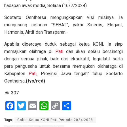
hadapan awak media, Selasa (16/7/2024)
Soetarto Oenthersa mengungkapkan visi misinya. Ia
mengusung selogan “SEHAT”, yakni Sinegis, Elegant,
Harmonis, Aktif dan Transparan.
Apabila dipercaya duduk sebagai ketua KONI, Ia siap
memajukan olahraga di
Pati
dan akan selalu bersinergi
dengan semua pihak, baik dari eksekutif, legislatif serta
para pengusaha untuk bersama memajukan olaharaga di
Kabupaten
Pati
, Provinsi Jawa tengah” tutup Soetarto
Oenthersa
.(tyo/red)
307
F
T
E
W
C
S
a
wi
m
h
o
h
Tags:
Calon Ketua KONI Pati Periode 2024-2028
ce
tt
ail
at
py
ar