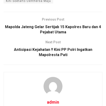
Kini Soetarto Oenthersa Maju
b
er
s
Li
e
o
A
n
o
p
k
Previous Post
k
p
Mapolda Jateng Gelar Sertijab 15 Kapolres Baru dan 4
Pejabat Utama
Next Post
Antisipasi Kejahatan !! Kini PP Polri Ingatkan
Mapolresta Pati
admin