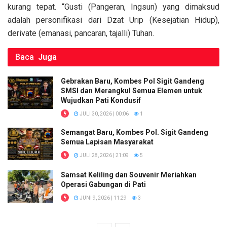
k
p
kurang tepat. “Gusti (Pangeran, Ingsun) yang dimaksud
adalah personifikasi dari Dzat Urip (Kesejatian Hidup),
derivate (emanasi, pancaran, tajalli) Tuhan.
Baca
Juga
Gebrakan Baru, Kombes Pol Sigit Gandeng
SMSI dan Merangkul Semua Elemen untuk
Wujudkan Pati Kondusif
JULI 30, 2026 | 00:06
1
Semangat Baru, Kombes Pol. Sigit Gandeng
Semua Lapisan Masyarakat
JULI 28, 2026 | 21:09
5
Samsat Keliling dan Souvenir Meriahkan
Operasi Gabungan di Pati
JUNI 9, 2026 | 11:29
3