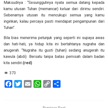
Maksudnya : “Sesungguhnya nyata semua datang kepada
kamu utusan Tuhan (memancar) keluar dari dirimu sendiri.
Sebenarnya utusan itu mencukupi semua yang kamu
inginkan, kalau percaya pasti mendapat pengampunan dari
Tuhan”.
Bila bias menerima petunjuk yang seperti ini supaya awas
dan hati-hati, ya hidup kita ini bertahtanya nugraha dan
anugerah. “Nugraha itu gusti (tuhan) sedang anugerah itu
kawula (abdi). Bersatu tanpa batas pemisah dalam badan
kita sendiri.
(red)
373
F
T
E
W
C
S
a
wi
m
h
o
h
ce
tt
ail
at
py
ar
b
er
s
Li
e
Previous Post