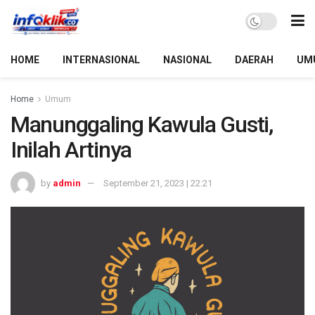
HOME
INTERNASIONAL
NASIONAL
DAERAH
UM
Home
Umum
Manunggaling Kawula Gusti,
Inilah Artinya
by
admin
September 21, 2023 | 22:21