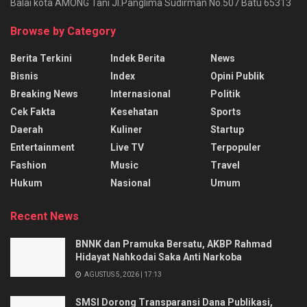
Balai kota AMONG Tani Jl.Panglima Sudirman No.507 Batu 65313
Browse by Category
Berita Terkini
Indek Berita
News
Bisnis
Index
Opini Publik
Breaking News
Internasional
Politik
Cek Fakta
Kesehatan
Sports
Daerah
Kuliner
Startup
Entertainment
Live TV
Terpopuler
Fashion
Music
Travel
Hukum
Nasional
Umum
Recent News
BNNK dan Pramuka Bersatu, AKBP Rahmad
Hidayat Nahkodai Saka Anti Narkoba
AGUSTUS 5, 2026 | 17:13
SMSI Dorong Transparansi Dana Publikasi,