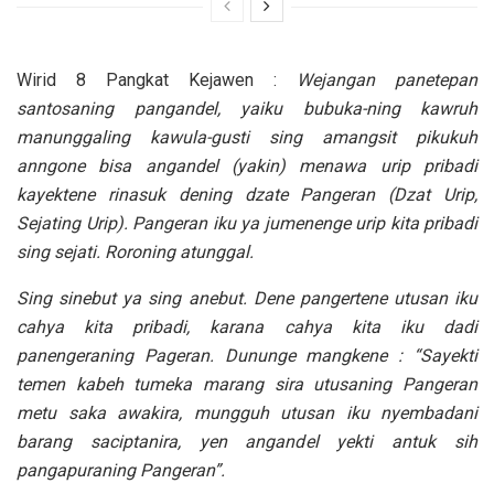
Wirid 8 Pangkat Kejawen :
Wejangan panetepan
santosaning pangandel, yaiku bubuka-ning kawruh
manunggaling kawula-gusti sing amangsit pikukuh
anngone bisa angandel (yakin) menawa urip pribadi
kayektene rinasuk dening dzate Pangeran (Dzat Urip,
Sejating Urip). Pangeran iku ya jumenenge urip kita pribadi
sing sejati. Roroning atunggal.
Sing sinebut ya sing anebut. Dene pangertene utusan iku
cahya kita pribadi, karana cahya kita iku dadi
panengeraning Pageran. Dununge mangkene : “Sayekti
temen kabeh tumeka marang sira utusaning Pangeran
metu saka awakira, mungguh utusan iku nyembadani
barang saciptanira, yen angandel yekti antuk sih
pangapuraning Pangeran”.