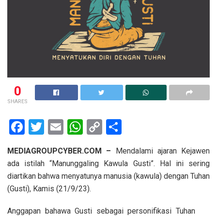
0
SHARES
F
T
E
W
C
S
a
wi
m
h
o
h
MEDIAGROUPCYBER.COM –
Mendalami ajaran Kejawen
ce
tt
ail
at
py
ar
ada istilah “Manunggaling Kawula Gusti”. Hal ini sering
b
er
s
Li
e
diartikan bahwa menyatunya manusia (kawula) dengan Tuhan
o
A
n
(Gusti), Kamis (21/9/23).
o
p
k
Anggapan bahawa Gusti sebagai personifikasi Tuhan