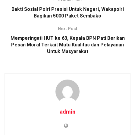
o
A
n
Bakti Sosial Polri Presisi Untuk Negeri, Wakapolri
o
p
k
Bagikan 5000 Paket Sembako
k
p
Next Post
Memperingati HUT ke 63, Kepala BPN Pati Berikan
Pesan Moral Terkait Mutu Kualitas dan Pelayanan
Untuk Masyarakat
admin