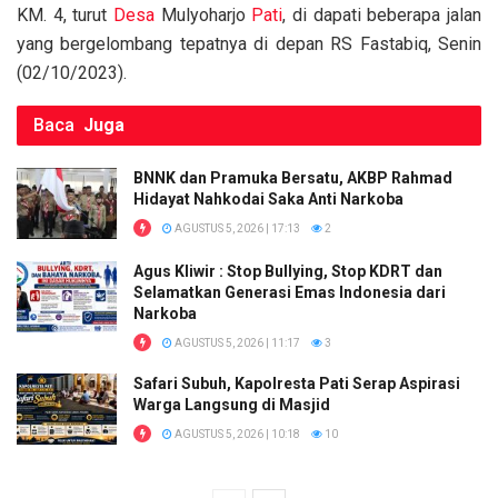
k
p
KM. 4, turut
Desa
Mulyoharjo
Pati
, di dapati beberapa jalan
yang bergelombang tepatnya di depan RS Fastabiq, Senin
(02/10/2023).
Baca
Juga
BNNK dan Pramuka Bersatu, AKBP Rahmad
Hidayat Nahkodai Saka Anti Narkoba
AGUSTUS 5, 2026 | 17:13
2
Agus Kliwir : Stop Bullying, Stop KDRT dan
Selamatkan Generasi Emas Indonesia dari
Narkoba
AGUSTUS 5, 2026 | 11:17
3
Safari Subuh, Kapolresta Pati Serap Aspirasi
Warga Langsung di Masjid
AGUSTUS 5, 2026 | 10:18
10