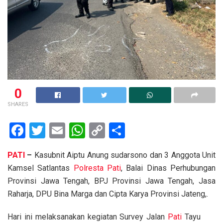
0
SHARES
F
T
E
W
C
S
a
wi
m
h
o
h
PATI
–
Kasubnit Aiptu Anung sudarsono dan 3 Anggota Unit
ce
tt
ail
at
py
ar
Kamsel Satlantas
Polresta Pati
, Balai Dinas Perhubungan
b
er
s
Li
e
Provinsi Jawa Tengah, BPJ Provinsi Jawa Tengah, Jasa
o
A
n
Raharja, DPU Bina Marga dan Cipta Karya Provinsi Jateng,.
o
p
k
Hari ini melaksanakan kegiatan Survey Jalan
Pati
Tayu