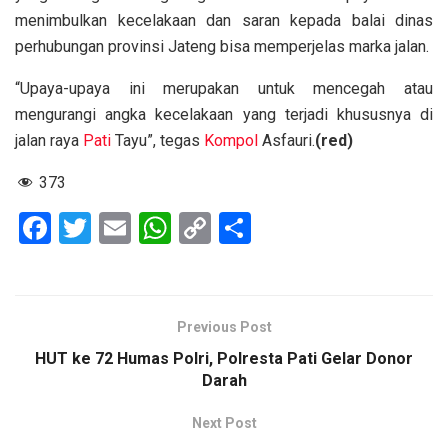
menimbulkan kecelakaan dan saran kepada balai dinas
perhubungan provinsi Jateng bisa memperjelas marka jalan.
“Upaya-upaya ini merupakan untuk mencegah atau
mengurangi angka kecelakaan yang terjadi khususnya di
jalan raya
Pati
Tayu”, tegas
Kompol
Asfauri.
(red)
373
F
T
E
W
C
S
a
wi
m
h
o
h
ce
tt
ail
at
py
ar
b
er
s
Li
e
Previous Post
o
A
n
HUT ke 72 Humas Polri, Polresta Pati Gelar Donor
o
p
k
Darah
k
p
Next Post