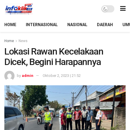
HOME
INTERNASIONAL
NASIONAL
DAERAH
UM
Home
News
Lokasi Rawan Kecelakaan
Dicek, Begini Harapannya
by
admin
Oktober 2, 2023 | 21:52