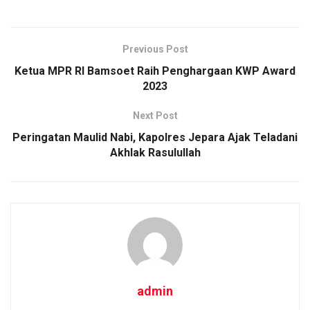
a
wi
m
h
o
h
ce
tt
ail
at
py
ar
b
er
s
Li
e
Previous Post
o
A
n
Ketua MPR RI Bamsoet Raih Penghargaan KWP Award
o
p
k
2023
k
p
Next Post
Peringatan Maulid Nabi, Kapolres Jepara Ajak Teladani
Akhlak Rasulullah
admin