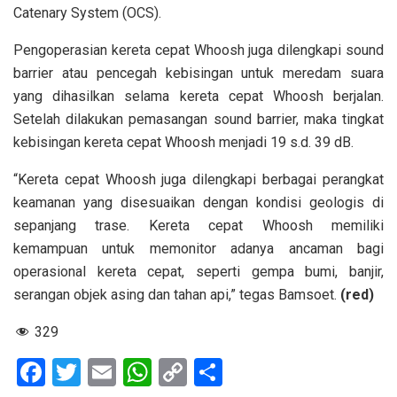
Catenary System (OCS).
Pengoperasian kereta cepat Whoosh juga dilengkapi sound
barrier atau pencegah kebisingan untuk meredam suara
yang dihasilkan selama kereta cepat Whoosh berjalan.
Setelah dilakukan pemasangan sound barrier, maka tingkat
kebisingan kereta cepat Whoosh menjadi 19 s.d. 39 dB.
“Kereta cepat Whoosh juga dilengkapi berbagai perangkat
keamanan yang disesuaikan dengan kondisi geologis di
sepanjang trase. Kereta cepat Whoosh memiliki
kemampuan untuk memonitor adanya ancaman bagi
operasional kereta cepat, seperti gempa bumi, banjir,
serangan objek asing dan tahan api,” tegas Bamsoet.
(red)
329
F
T
E
W
C
S