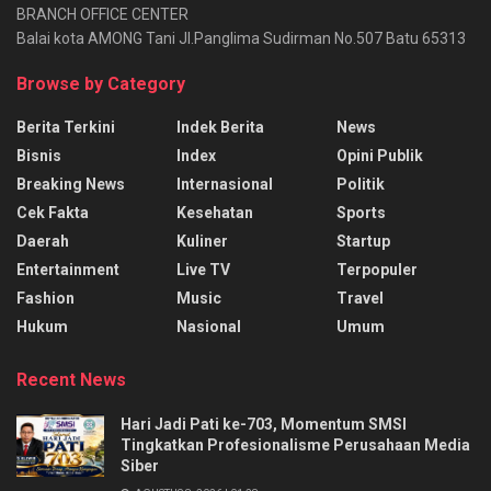
BRANCH OFFICE CENTER
Balai kota AMONG Tani Jl.Panglima Sudirman No.507 Batu 65313
Browse by Category
Berita Terkini
Indek Berita
News
Bisnis
Index
Opini Publik
Breaking News
Internasional
Politik
Cek Fakta
Kesehatan
Sports
Daerah
Kuliner
Startup
Entertainment
Live TV
Terpopuler
Fashion
Music
Travel
Hukum
Nasional
Umum
Recent News
Hari Jadi Pati ke-703, Momentum SMSI
Tingkatkan Profesionalisme Perusahaan Media
Siber