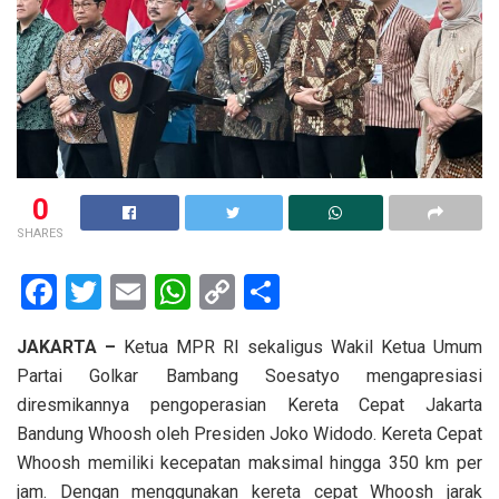
0
SHARES
F
T
E
W
C
S
a
wi
m
h
o
h
JAKARTA –
Ketua MPR RI sekaligus Wakil Ketua Umum
ce
tt
ail
at
py
ar
Partai Golkar Bambang Soesatyo mengapresiasi
b
er
s
Li
e
diresmikannya pengoperasian Kereta Cepat Jakarta
o
A
n
Bandung Whoosh oleh Presiden Joko Widodo. Kereta Cepat
o
p
k
Whoosh memiliki kecepatan maksimal hingga 350 km per
jam. Dengan menggunakan kereta cepat Whoosh jarak