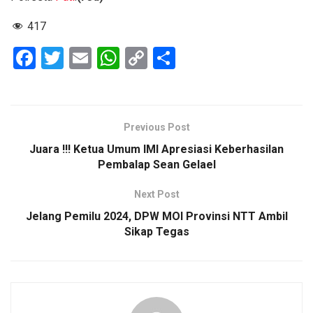
417
F
T
E
W
C
S
a
wi
m
h
o
h
ce
tt
ail
at
py
ar
b
er
s
Li
e
Previous Post
o
A
n
Juara !!! Ketua Umum IMI Apresiasi Keberhasilan
o
p
k
Pembalap Sean Gelael
k
p
Next Post
Jelang Pemilu 2024, DPW MOI Provinsi NTT Ambil
Sikap Tegas