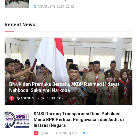
AGUSTUS 18, 2023 | 22:32
Recent News
BNNK dan Pramuka Bersatu, AKBP Rahmad Hidayat
Nahkodai Saka Anti Narkoba
AGUSTUS 5, 2026 | 17:13
2
SMSI Dorong Transparansi Dana Publikasi,
Minta BPK Perkuat Pengawasan dan Audit di
Instansi Negara
AGUSTUS 5, 2026 | 13:29
1