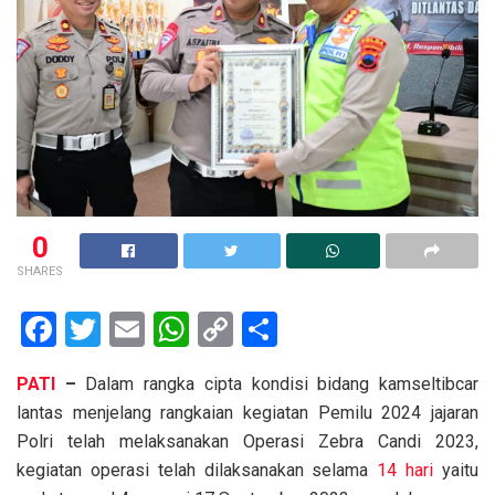
0
SHARES
F
T
E
W
C
S
a
wi
m
h
o
h
PATI
–
Dalam rangka cipta kondisi bidang kamseltibcar
ce
tt
ail
at
py
ar
lantas menjelang rangkaian kegiatan Pemilu 2024 jajaran
b
er
s
Li
e
Polri telah melaksanakan Operasi Zebra Candi 2023,
o
A
n
kegiatan operasi telah dilaksanakan selama
14 hari
yaitu