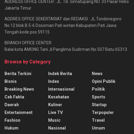
ADDRESS OFFICE CENTER : JL. TB .Simatupang NO. 33 Pasar Rebo
Jakarta Timur
ADDRES OFFICE SEKERTARIAT dan REDAKSI : JL.Tondonegoro
No.12 blok B 5-6 Dosoman Pati wetan Kabupaten Pati Jawa
Tengah kode pos 59115
BRANCH OFFICE CENTER
Balai kota AMONG Tani Jl.Panglima Sudirman No.507 Batu 65313
Browse by Category
Berita Terkini
Indek Berita
News
Bisnis
Index
Opini Publik
Breaking News
Internasional
Politik
Cek Fakta
Kesehatan
Sports
Daerah
Kuliner
Startup
Entertainment
Live TV
Terpopuler
Fashion
Music
Travel
Hukum
Nasional
Umum