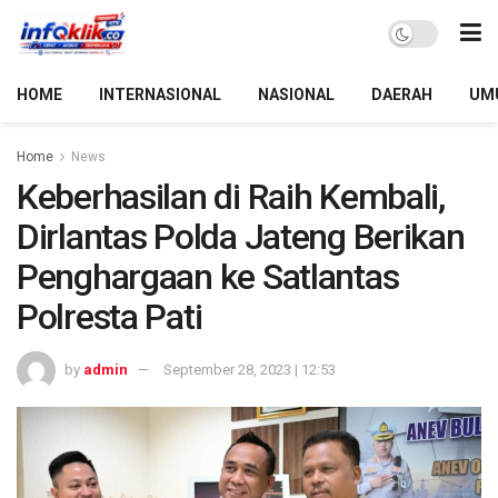
HOME
INTERNASIONAL
NASIONAL
DAERAH
UM
Home
News
Keberhasilan di Raih Kembali,
Dirlantas Polda Jateng Berikan
Penghargaan ke Satlantas
Polresta Pati
by
admin
September 28, 2023 | 12:53