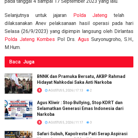
o
p
k
pada tanggal 4 sampai 17 September 2023 yang lalu.
k
p
Selanjutnya untuk jajaran
Polda Jateng
telah
dilaksanakan Anev pelaksanaan hasil operasi pada hari
Selasa (26/9/2023) yang dipimpin langsung oleh Dirlantas
Polda Jateng
Kombes
Pol Drs.
Agus
Suryonugroho, S.H.,
M.Hum.
Baca
Juga
BNNK dan Pramuka Bersatu, AKBP Rahmad
Hidayat Nahkodai Saka Anti Narkoba
AGUSTUS 5, 2026 | 17:13
2
Agus Kliwir : Stop Bullying, Stop KDRT dan
Selamatkan Generasi Emas Indonesia dari
Narkoba
AGUSTUS 5, 2026 | 11:17
3
Safari Subuh, Kapolresta Pati Serap Aspirasi