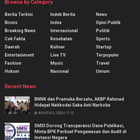
Browse by Category
Berita Terkini
Indek Berita
News
Bisnis
Index
Opini Publik
Breaking News
Internasional
Politik
Cek Fakta
Kesehatan
Sports
Daerah
Kuliner
Startup
Entertainment
Live TV
Terpopuler
Fashion
Music
Travel
Hukum
Nasional
Umum
Recent News
BNNK dan Pramuka Bersatu, AKBP Rahmad
Hidayat Nahkodai Saka Anti Narkoba
AGUSTUS 5, 2026 | 17:13
SMSI Dorong Transparansi Dana Publikasi,
Minta BPK Perkuat Pengawasan dan Audit di
Instansi Negara