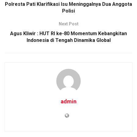
o
p
k
Polresta Pati Klarifikasi Isu Meninggalnya Dua Anggota
Polisi
k
p
Next Post
Agus Kliwir : HUT RI ke-80 Momentum Kebangkitan
Indonesia di Tengah Dinamika Global
admin