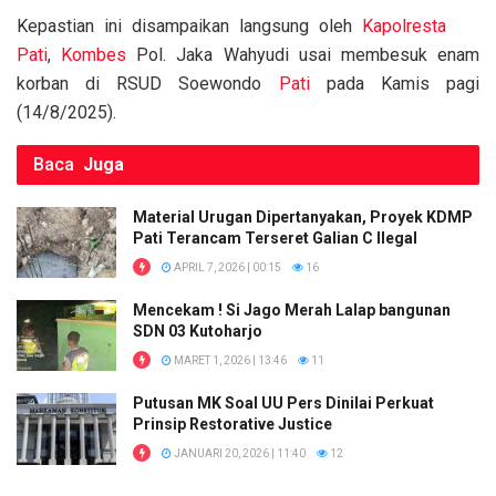
o
p
k
Kepastian ini disampaikan langsung oleh
Kapolresta
k
p
Pati
,
Kombes
Pol. Jaka Wahyudi usai membesuk enam
korban di RSUD Soewondo
Pati
pada Kamis pagi
(14/8/2025).
Baca
Juga
Material Urugan Dipertanyakan, Proyek KDMP
Pati Terancam Terseret Galian C Ilegal
APRIL 7, 2026 | 00:15
16
Mencekam ! Si Jago Merah Lalap bangunan
SDN 03 Kutoharjo
MARET 1, 2026 | 13:46
11
Putusan MK Soal UU Pers Dinilai Perkuat
Prinsip Restorative Justice
JANUARI 20, 2026 | 11:40
12