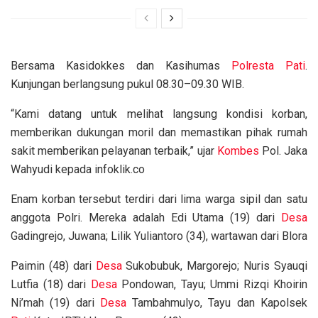
Bersama Kasidokkes dan Kasihumas
Polresta Pati
.
Kunjungan berlangsung pukul 08.30–09.30 WIB.
“Kami datang untuk melihat langsung kondisi korban,
memberikan dukungan moril dan memastikan pihak rumah
sakit memberikan pelayanan terbaik,” ujar
Kombes
Pol. Jaka
Wahyudi kepada infoklik.co
Enam korban tersebut terdiri dari lima warga sipil dan satu
anggota Polri. Mereka adalah Edi Utama (19) dari
Desa
Gadingrejo, Juwana; Lilik Yuliantoro (34), wartawan dari Blora
Paimin (48) dari
Desa
Sukobubuk, Margorejo; Nuris Syauqi
Lutfia (18) dari
Desa
Pondowan, Tayu; Ummi Rizqi Khoirin
Ni’mah (19) dari
Desa
Tambahmulyo, Tayu dan Kapolsek