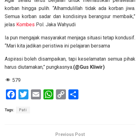
Agar selalu terus berjalan untuk memastikan perawatan
korban hingga pulih. “Alhamdulillah tidak ada korban jiwa.
Semua korban sadar dan kondisinya berangsur membaik,”
jelas
Kombes
Pol. Jaka Wahyudi
Ia pun mengajak masyarakat menjaga situasi tetap kondusif.
“Mari kita jadikan peristiwa ini pelajaran bersama
Aspirasi boleh disampaikan, tapi keselamatan semua pihak
harus diutamakan,” pungkasnya.
(@Gus Kliwir)
579
F
T
E
W
C
S
a
wi
m
h
o
h
Tags:
Pati
ce
tt
ail
at
py
ar
b
er
s
Li
e
o
A
n
Previous Post