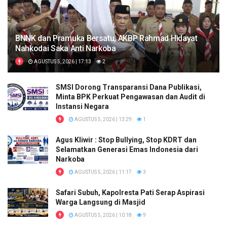
BNNK dan Pramuka Bersatu, AKBP Rahmad Hidayat
Nahkodai Saka Anti Narkoba
AGUSTUS 5, 2026 | 17:13
2
SMSI Dorong Transparansi Dana Publikasi,
Minta BPK Perkuat Pengawasan dan Audit di
Instansi Negara
AGUSTUS 5, 2026 | 13:29
1
Agus Kliwir : Stop Bullying, Stop KDRT dan
Selamatkan Generasi Emas Indonesia dari
Narkoba
AGUSTUS 5, 2026 | 11:17
3
Safari Subuh, Kapolresta Pati Serap Aspirasi
Warga Langsung di Masjid
AGUSTUS 5, 2026 | 10:18
9