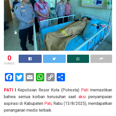
0
SHARES
F
T
E
W
C
S
a
wi
m
h
o
h
PATI
I
Kepolisian Resor Kota (Polresta)
Pati
memastikan
ce
tt
ail
at
py
ar
bahwa semua korban kerusuhan saat
aksi
penyampaian
b
er
s
Li
e
aspirasi di Kabupaten
Pati
, Rabu (13/8/2025), mendapatkan
o
A
n
penanganan medis terbaik.