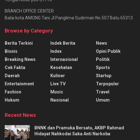
BRANCH OFFICE CENTER
Balai kota AMONG Tani Jl.Panglima Sudirman No.507 Batu 65313
Browse by Category
Berita Terkini
Indek Berita
News
Bisnis
Index
Opini Publik
Breaking News
Internasional
Politik
Cek Fakta
Kesehatan
Sports
Daerah
Kuliner
Startup
Entertainment
Live TV
Terpopuler
Fashion
Music
Travel
Hukum
Nasional
Umum
Recent News
BNNK dan Pramuka Bersatu, AKBP Rahmad
Hidayat Nahkodai Saka Anti Narkoba