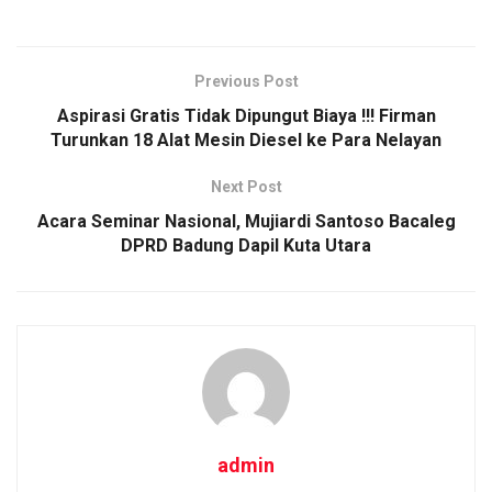
a
wi
m
h
o
h
ce
tt
ail
at
py
ar
b
er
s
Li
e
Previous Post
o
A
n
Aspirasi Gratis Tidak Dipungut Biaya !!! Firman
o
p
k
Turunkan 18 Alat Mesin Diesel ke Para Nelayan
k
p
Next Post
Acara Seminar Nasional, Mujiardi Santoso Bacaleg
DPRD Badung Dapil Kuta Utara
admin