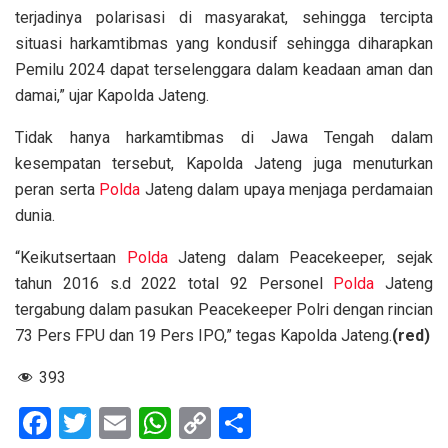
terjadinya polarisasi di masyarakat, sehingga tercipta
situasi harkamtibmas yang kondusif sehingga diharapkan
Pemilu 2024 dapat terselenggara dalam keadaan aman dan
damai,” ujar Kapolda Jateng.
Tidak hanya harkamtibmas di Jawa Tengah dalam
kesempatan tersebut, Kapolda Jateng juga menuturkan
peran serta
Polda
Jateng dalam upaya menjaga perdamaian
dunia.
“Keikutsertaan
Polda
Jateng dalam Peacekeeper, sejak
tahun 2016 s.d 2022 total 92 Personel
Polda
Jateng
tergabung dalam pasukan Peacekeeper Polri dengan rincian
73 Pers FPU dan 19 Pers IPO,” tegas Kapolda Jateng.
(red)
393
F
T
E
W
C
S