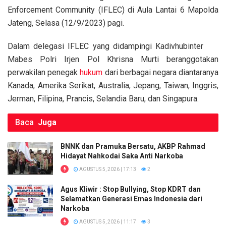
k
p
Enforcement Community (IFLEC) di Aula Lantai 6 Mapolda
Jateng, Selasa (12/9/2023) pagi.
Dalam delegasi IFLEC yang didampingi Kadivhubinter
Mabes Polri Irjen Pol Khrisna Murti beranggotakan
perwakilan penegak
hukum
dari berbagai negara diantaranya
Kanada, Amerika Serikat, Australia, Jepang, Taiwan, Inggris,
Jerman, Filipina, Prancis, Selandia Baru, dan Singapura.
Baca
Juga
BNNK dan Pramuka Bersatu, AKBP Rahmad
Hidayat Nahkodai Saka Anti Narkoba
AGUSTUS 5, 2026 | 17:13
2
Agus Kliwir : Stop Bullying, Stop KDRT dan
Selamatkan Generasi Emas Indonesia dari
Narkoba
AGUSTUS 5, 2026 | 11:17
3