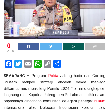
0
SHARES
F
T
E
W
C
S
a
wi
m
h
o
h
SEMARANG –
Program
Polda
Jateng hadir dan Cooling
ce
tt
ail
at
py
ar
System menjadi strategi andalan dalam menjaga
b
er
s
Li
e
Sitkamtibmas menjelang Pemilu 2024. “hal ini diungkapkan
o
A
n
langsung oleh Kapolda Jateng Irjen Pol Ahmad Luthfi dalam
o
p
k
paparannya dihadapan komunitas delegasi penegak
hukum
internasional atau Delegasi Indonesian Foreign Law