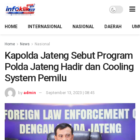
HOME
INTERNASIONAL
NASIONAL
DAERAH
UM
Home
News
Nasional
Kapolda Jateng Sebut Program
Polda Jateng Hadir dan Cooling
System Pemilu
by
admin
September 13, 2023 | 08:45