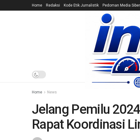
Home
Redaksi
Kode Etik Jurnalistik
Pedoman Media Siber
HOME
NEWS
Home
News
Jelang Pemilu 2024,
Rapat Koordinasi Li