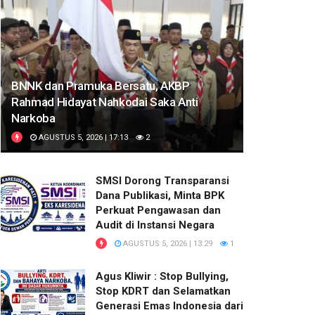
BNNK dan Pramuka Bersatu, AKBP
Rahmad Hidayat Nahkodai Saka Anti
Narkoba
AGUSTUS 5, 2026 | 17:13
2
SMSI Dorong Transparansi
Dana Publikasi, Minta BPK
Perkuat Pengawasan dan
Audit di Instansi Negara
AGUSTUS 5, 2026 | 13:29
1
Agus Kliwir : Stop Bullying,
Stop KDRT dan Selamatkan
Generasi Emas Indonesia dari