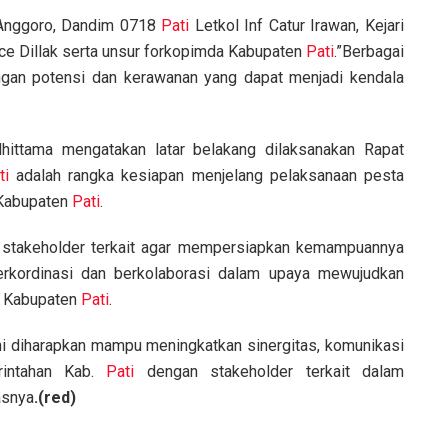
Anggoro, Dandim 0718
Pati
Letkol Inf Catur Irawan, Kejari
e Dillak serta unsur forkopimda Kabupaten
Pati
.”Berbagai
engan potensi dan kerawanan yang dapat menjadi kendala
ittama mengatakan latar belakang dilaksanakan Rapat
ti
adalah rangka kesiapan menjelang pelaksanaan pesta
 Kabupaten
Pati
.
 stakeholder terkait agar mempersiapkan kemampuannya
erkordinasi dan berkolaborasi dalam upaya mewujudkan
i Kabupaten
Pati
.
ni diharapkan mampu meningkatkan sinergitas, komunikasi
rintahan Kab.
Pati
dengan stakeholder terkait dalam
asnya
.(red)