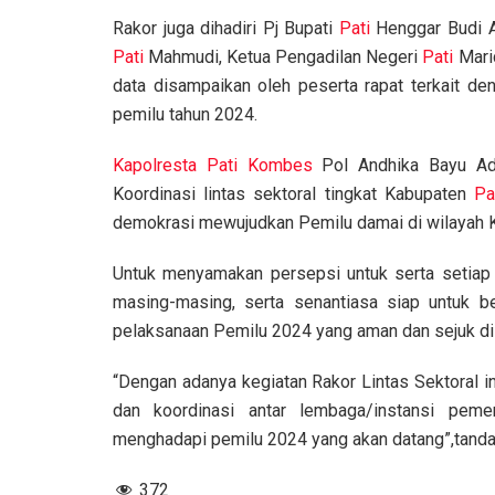
Rakor juga dihadiri Pj Bupati
Pati
Henggar Budi 
Pati
Mahmudi, Ketua Pengadilan Negeri
Pati
Maric
data disampaikan oleh peserta rapat terkait d
pemilu tahun 2024.
Kapolresta
Pati
Kombes
Pol Andhika Bayu Adh
Koordinasi lintas sektoral tingkat Kabupaten
Pa
demokrasi mewujudkan Pemilu damai di wilayah
Untuk menyamakan persepsi untuk serta setiap
masing-masing, serta senantiasa siap untuk b
pelaksanaan Pemilu 2024 yang aman dan sejuk d
“Dengan adanya kegiatan Rakor Lintas Sektoral i
dan koordinasi antar lembaga/instansi peme
menghadapi pemilu 2024 yang akan datang”,tand
372