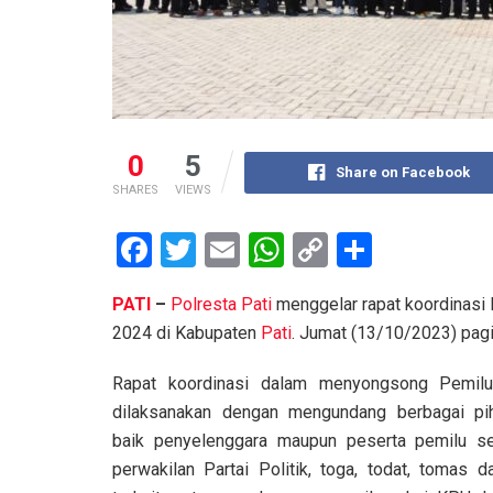
0
5
Share on Facebook
SHARES
VIEWS
F
T
E
W
C
S
a
wi
m
h
o
h
PATI
–
Polresta Pati
menggelar rapat koordinasi 
ce
tt
ail
at
py
ar
2024 di Kabupaten
Pati
. Jumat (13/10/2023) pag
b
er
s
Li
e
o
A
n
Rapat koordinasi dalam menyongsong Pemilu
dilaksanakan dengan mengundang berbagai pih
o
p
k
baik penyelenggara maupun peserta pemilu se
k
p
perwakilan Partai Politik, toga, todat, tomas d