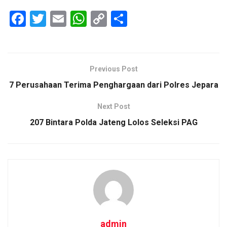
F
T
E
W
C
S
a
wi
m
h
o
h
ce
tt
ail
at
py
ar
b
er
s
Li
e
Previous Post
o
A
n
7 Perusahaan Terima Penghargaan dari Polres Jepara
o
p
k
Next Post
k
p
207 Bintara Polda Jateng Lolos Seleksi PAG
admin