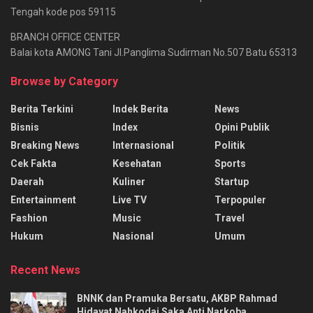
Tengah kode pos 59115
BRANCH OFFICE CENTER
Balai kota AMONG Tani Jl.Panglima Sudirman No.507 Batu 65313
Browse by Category
Berita Terkini
Indek Berita
News
Bisnis
Index
Opini Publik
Breaking News
Internasional
Politik
Cek Fakta
Kesehatan
Sports
Daerah
Kuliner
Startup
Entertainment
Live TV
Terpopuler
Fashion
Music
Travel
Hukum
Nasional
Umum
Recent News
BNNK dan Pramuka Bersatu, AKBP Rahmad
Hidayat Nahkodai Saka Anti Narkoba