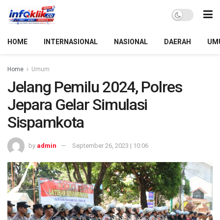
HOME
INTERNASIONAL
NASIONAL
DAERAH
UM
Home
Umum
Jelang Pemilu 2024, Polres
Jepara Gelar Simulasi
Sispamkota
by
admin
September 26, 2023 | 10:06