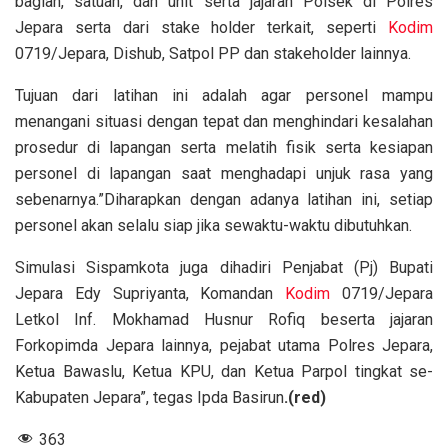
bagian, satuan, dan unit serta jajaran Polsek di Polres
Jepara serta dari stake holder terkait, seperti
Kodim
0719/Jepara, Dishub, Satpol PP dan stakeholder lainnya.
Tujuan dari latihan ini adalah agar personel mampu
menangani situasi dengan tepat dan menghindari kesalahan
prosedur di lapangan serta melatih fisik serta kesiapan
personel di lapangan saat menghadapi unjuk rasa yang
sebenarnya.”Diharapkan dengan adanya latihan ini, setiap
personel akan selalu siap jika sewaktu-waktu dibutuhkan.
Simulasi Sispamkota juga dihadiri Penjabat (Pj) Bupati
Jepara Edy Supriyanta, Komandan
Kodim
0719/Jepara
Letkol Inf. Mokhamad Husnur Rofiq beserta jajaran
Forkopimda Jepara lainnya, pejabat utama Polres Jepara,
Ketua Bawaslu, Ketua KPU, dan Ketua Parpol tingkat se-
Kabupaten Jepara”, tegas Ipda Basirun
.(red)
363