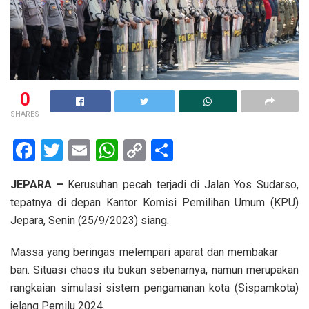
0
SHARES
F
T
E
W
C
S
a
wi
m
h
o
h
JEPARA –
Kerusuhan pecah terjadi di Jalan Yos Sudarso,
ce
tt
ail
at
py
ar
tepatnya di depan Kantor Komisi Pemilihan Umum (KPU)
b
er
s
Li
e
Jepara, Senin (25/9/2023) siang.
o
A
n
Massa yang beringas melempari aparat dan membakar
o
p
k
ban. Situasi chaos itu bukan sebenarnya, namun merupakan
k
p
rangkaian simulasi sistem pengamanan kota (Sispamkota)
jelang Pemilu 2024.