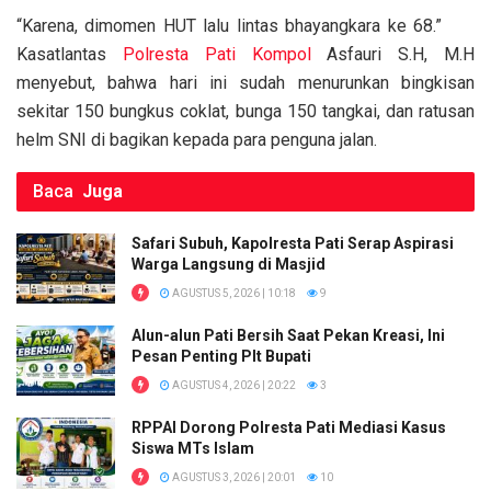
o
p
k
“Karena, dimomen HUT lalu lintas bhayangkara ke 68.”
k
p
Kasatlantas
Polresta Pati
Kompol
Asfauri S.H, M.H
menyebut, bahwa hari ini sudah menurunkan bingkisan
sekitar 150 bungkus coklat, bunga 150 tangkai, dan ratusan
helm SNI di bagikan kepada para penguna jalan.
Baca
Juga
Safari Subuh, Kapolresta Pati Serap Aspirasi
Warga Langsung di Masjid
AGUSTUS 5, 2026 | 10:18
9
Alun-alun Pati Bersih Saat Pekan Kreasi, Ini
Pesan Penting Plt Bupati
AGUSTUS 4, 2026 | 20:22
3
RPPAI Dorong Polresta Pati Mediasi Kasus
Siswa MTs Islam
AGUSTUS 3, 2026 | 20:01
10