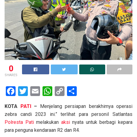
0
SHARES
F
T
E
W
C
S
a
wi
m
h
o
h
KOTA
PATI
–
Menjelang persiapan berakhirnya operasi
ce
tt
ail
at
py
ar
zebra candi 2023 ini.” terlihat para personil Satlantas
b
er
s
Li
e
Polresta Pati
melakukan
aksi
nyata untuk berbagi kepara
o
A
n
para penguna kendaraan R2 dan R4.