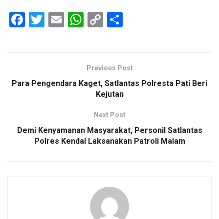
F
T
E
W
C
S
a
wi
m
h
o
h
ce
tt
ail
at
py
ar
b
er
s
Li
e
Previous Post
o
A
n
Para Pengendara Kaget, Satlantas Polresta Pati Beri
o
p
k
Kejutan
k
p
Next Post
Demi Kenyamanan Masyarakat, Personil Satlantas
Polres Kendal Laksanakan Patroli Malam