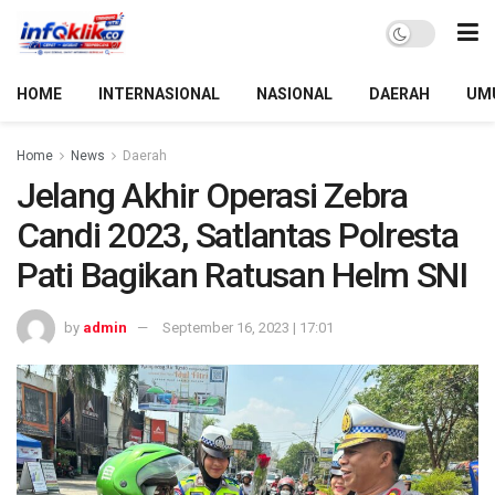
HOME
INTERNASIONAL
NASIONAL
DAERAH
UM
Home
News
Daerah
Jelang Akhir Operasi Zebra
Candi 2023, Satlantas Polresta
Pati Bagikan Ratusan Helm SNI
by
admin
September 16, 2023 | 17:01