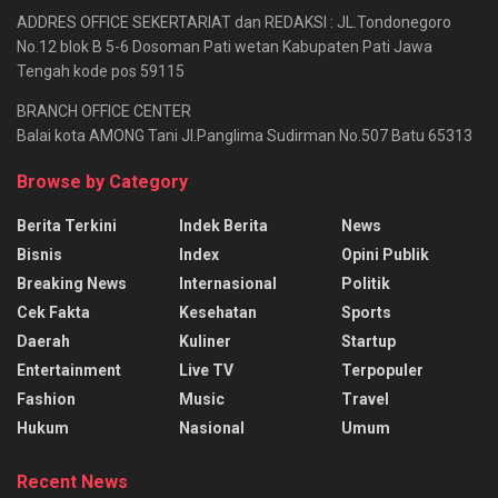
ADDRES OFFICE SEKERTARIAT dan REDAKSI : JL.Tondonegoro
No.12 blok B 5-6 Dosoman Pati wetan Kabupaten Pati Jawa
Tengah kode pos 59115
BRANCH OFFICE CENTER
Balai kota AMONG Tani Jl.Panglima Sudirman No.507 Batu 65313
Browse by Category
Berita Terkini
Indek Berita
News
Bisnis
Index
Opini Publik
Breaking News
Internasional
Politik
Cek Fakta
Kesehatan
Sports
Daerah
Kuliner
Startup
Entertainment
Live TV
Terpopuler
Fashion
Music
Travel
Hukum
Nasional
Umum
Recent News