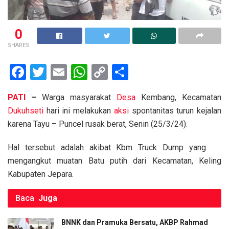
0
SHARES
F
T
E
W
C
S
a
wi
m
h
o
h
PATI
–
Warga masyarakat
Desa
Kembang, Kecamatan
ce
tt
ail
at
py
ar
Dukuhseti
hari ini melakukan
aksi
spontanitas turun kejalan
b
er
s
Li
e
karena Tayu – Puncel rusak berat, Senin (25/3/24).
o
A
n
Hal tersebut adalah akibat Kbm Truck Dump yang
o
p
k
mengangkut muatan Batu putih dari Kecamatan, Keling
k
p
Kabupaten Jepara.
Baca
Juga
BNNK dan Pramuka Bersatu, AKBP Rahmad