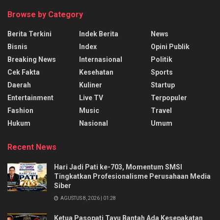
Browse by Category
Berita Terkini
Indek Berita
News
Bisnis
Index
Opini Publik
Breaking News
Internasional
Politik
Cek Fakta
Kesehatan
Sports
Daerah
Kuliner
Startup
Entertainment
Live TV
Terpopuler
Fashion
Music
Travel
Hukum
Nasional
Umum
Recent News
Hari Jadi Pati ke-703, Momentum SMSI
Tingkatkan Profesionalisme Perusahaan Media
Siber
AGUSTUS 8, 2026 | 01:28
Ketua Pasopati Tayu Bantah Ada Kesepakatan