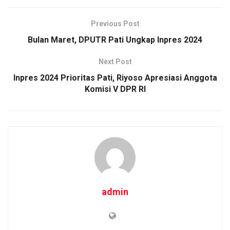
ce
tt
ail
at
py
ar
b
er
s
Li
e
Previous Post
o
A
n
Bulan Maret, DPUTR Pati Ungkap Inpres 2024
o
p
k
Next Post
k
p
Inpres 2024 Prioritas Pati, Riyoso Apresiasi Anggota
Komisi V DPR RI
admin