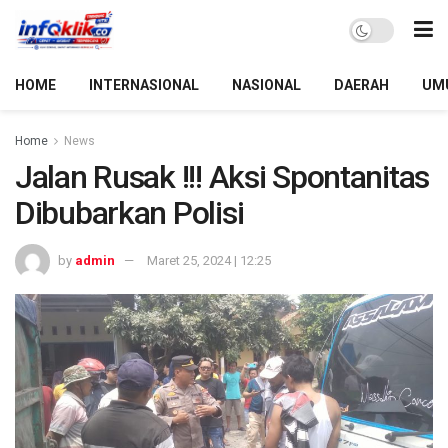
HOME
INTERNASIONAL
NASIONAL
DAERAH
UM
Home
News
Jalan Rusak !!! Aksi Spontanitas
Dibubarkan Polisi
by
admin
Maret 25, 2024 | 12:25