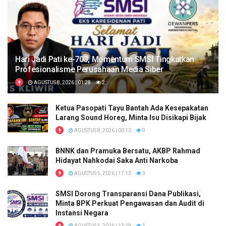
Hari Jadi Pati ke-703, Momentum SMSI Tingkatkan
Profesionalisme Perusahaan Media Siber
AGUSTUS 8, 2026 | 01:28
2
Ketua Pasopati Tayu Bantah Ada Kesepakatan
Larang Sound Horeg, Minta Isu Disikapi Bijak
AGUSTUS 8, 2026 | 00:10
9
BNNK dan Pramuka Bersatu, AKBP Rahmad
Hidayat Nahkodai Saka Anti Narkoba
AGUSTUS 5, 2026 | 17:13
3
SMSI Dorong Transparansi Dana Publikasi,
Minta BPK Perkuat Pengawasan dan Audit di
Instansi Negara
AGUSTUS 5, 2026 | 13:29
1