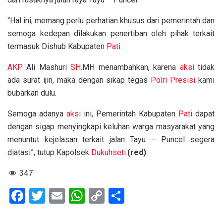
“Hal ini, memang perlu perhatian khusus dari pemerintah dan
semoga kedepan dilakukan penertiban oleh pihak terkait
termasuk Dishub Kabupaten
Pati
.
AKP
Ali Mashuri
SH
.MH menambahkan, karena
aksi
tidak
ada surat ijin, maka dengan sikap tegas
Polri Presisi
kami
bubarkan dulu.
Semoga adanya
aksi
ini, Pemerintah Kabupaten
Pati
dapat
dengan sigap menyingkapi keluhan warga masyarakat yang
menuntut kejelasan terkait jalan Tayu – Puncel segera
diatasi”, tutup Kapolsek
Dukuhseti
.
(red)
347
F
T
E
W
C
S
a
wi
m
h
o
h