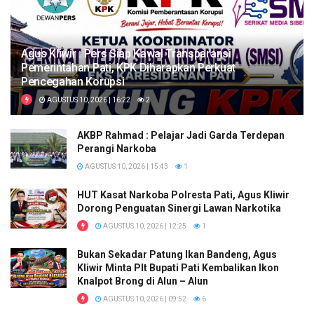
Agus Kliwir : Pers Siap Kawal Transparansi
Pemerintahan Pati, KPK Diharapkan Perkuat
Pencegahan Korupsi
AGUSTUS 10, 2026 | 16:22
2
AKBP Rahmad : Pelajar Jadi Garda Terdepan
Perangi Narkoba
AGUSTUS 10, 2026 | 15:43
1
HUT Kasat Narkoba Polresta Pati, Agus Kliwir
Dorong Penguatan Sinergi Lawan Narkotika
AGUSTUS 10, 2026 | 12:25
1
Bukan Sekadar Patung Ikan Bandeng, Agus
Kliwir Minta Plt Bupati Pati Kembalikan Ikon
Knalpot Brong di Alun – Alun
AGUSTUS 10, 2026 | 09:52
6