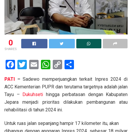
0
SHARES
F
T
E
W
C
S
a
wi
m
h
o
h
PATI
–
Sadewo memperjuangkan terkait Inpres 2024 di
ce
tt
ail
at
py
ar
ACC Kementerian PUPR dan terutama targetnya adalah jalan
b
er
s
Li
e
Tayu –
Dukuhseti
hingga perbatasan dengan Kabupaten
o
A
n
Jepara menjadi prioritas dilakukan pembangunan atau
o
p
k
rehabilitasi di tahun 2024 ini.
k
p
Untuk ruas jalan sepanjang hampir 17 kilometer itu, akan
dibangun dengan anggaran Inpres 2024, sebesar 18 milyar