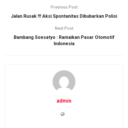
b
er
s
Li
e
Previous Post
o
A
n
Jalan Rusak !!! Aksi Spontanitas Dibubarkan Polisi
o
p
k
Next Post
k
p
Bambang Soesatyo : Ramaikan Pasar Otomotif
Indonesia
admin