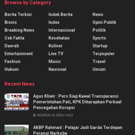
Browse by Category
Berita Terkini
Indek Berita
News
Bisnis
Index
Opini Publik
Breaking News
Internasional
Politik
Cek Fakta
Kesehatan
Sports
Daerah
Kuliner
Startup
Entertainment
Live TV
Terpopuler
Fashion
Music
Travel
Hukum
Nasional
Umum
Recent News
Agus Kliwir : Pers Siap Kawal Transparansi
Pemerintahan Pati, KPK Diharapkan Perkuat
Pencegahan Korupsi
AGUSTUS 10, 2026 | 16:22
AKBP Rahmad : Pelajar Jadi Garda Terdepan
Perangi Narkoba