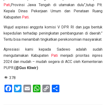
Pati
,Provinsi Jawa Tengah di utamakan dulu”,tutup Plt.
Kepala Dinas Pekerjaan Umum dan Penataan Ruang
Kabupaten
Pati
.
Wujud aspirasi anggota komisi V DPR RI dan juga bentuk
kepedulian terhadap peningkatan pembangunan di daerah.”
Tentu bisa menambah tingkatkan perekonomian masyarakat.
Apresiasi kami kepada Sadewo adalah sudah
mengutamakan Kabupaten
Pati
menjadi prioritas inpres
2024 dan mudah – mudah segera di ACC oleh Kementerian
PUPR.
(@Gus Kliwir)
378
F
T
E
W
C
S
a
wi
m
h
o
h
ce
tt
ail
at
py
ar