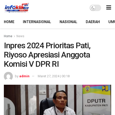
HOME
INTERNASIONAL
NASIONAL
DAERAH
UM
Home
News
Inpres 2024 Prioritas Pati,
Riyoso Apresiasi Anggota
Komisi V DPR RI
by
admin
Maret 27, 2024 | 00:18