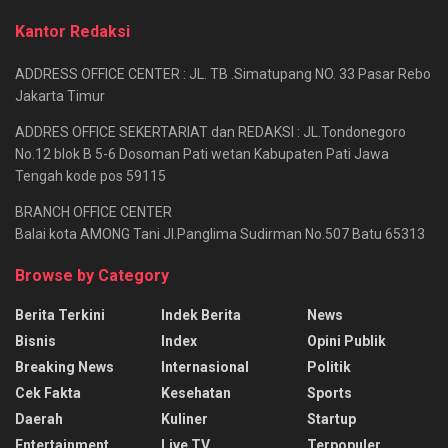
Kantor Redaksi
ADDRESS OFFICE CENTER : JL. TB .Simatupang NO. 33 Pasar Rebo
Jakarta Timur
ADDRES OFFICE SEKERTARIAT dan REDAKSI : JL.Tondonegoro
No.12 blok B 5-6 Dosoman Pati wetan Kabupaten Pati Jawa
Tengah kode pos 59115
BRANCH OFFICE CENTER
Balai kota AMONG Tani Jl.Panglima Sudirman No.507 Batu 65313
Browse by Category
Berita Terkini
Indek Berita
News
Bisnis
Index
Opini Publik
Breaking News
Internasional
Politik
Cek Fakta
Kesehatan
Sports
Daerah
Kuliner
Startup
Entertainment
Live TV
Terpopuler