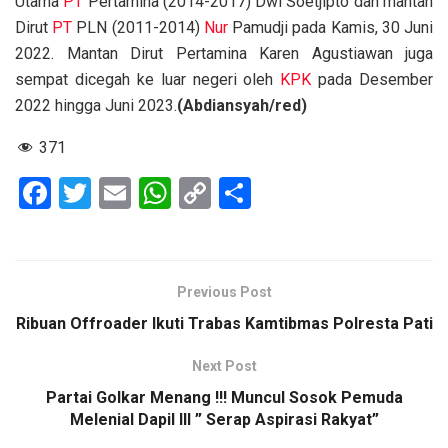
Utama
PT
Pertamina (2014-2017) Dwi Soetjipto dan mantan
Dirut
PT
PLN (2011-2014)
Nur
Pamudji pada Kamis, 30 Juni
2022. Mantan Dirut Pertamina Karen Agustiawan juga
sempat dicegah ke luar negeri oleh
KPK
pada Desember
2022 hingga Juni 2023.
(Abdiansyah/red)
371
F
T
E
W
C
S
a
wi
m
h
o
h
ce
tt
ail
at
py
ar
b
er
s
Li
e
Previous Post
o
A
n
Ribuan Offroader Ikuti Trabas Kamtibmas Polresta Pati
o
p
k
Next Post
k
p
Partai Golkar Menang !!! Muncul Sosok Pemuda
Melenial Dapil III ” Serap Aspirasi Rakyat”