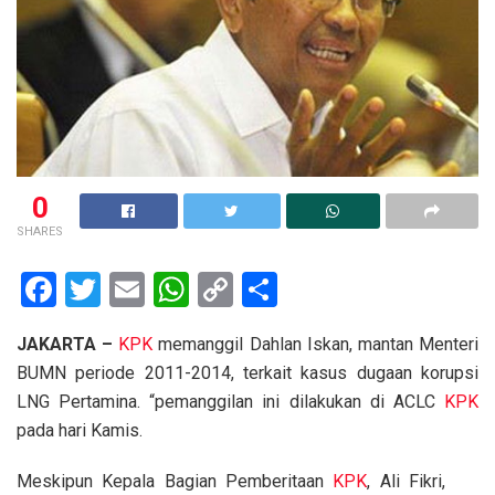
0
SHARES
F
T
E
W
C
S
a
wi
m
h
o
h
JAKARTA –
KPK
memanggil Dahlan Iskan, mantan Menteri
ce
tt
ail
at
py
ar
BUMN periode 2011-2014, terkait kasus dugaan korupsi
b
er
s
Li
e
LNG Pertamina. “pemanggilan ini dilakukan di ACLC
KPK
o
A
n
pada hari Kamis.
o
p
k
Meskipun Kepala Bagian Pemberitaan
KPK
, Ali Fikri,