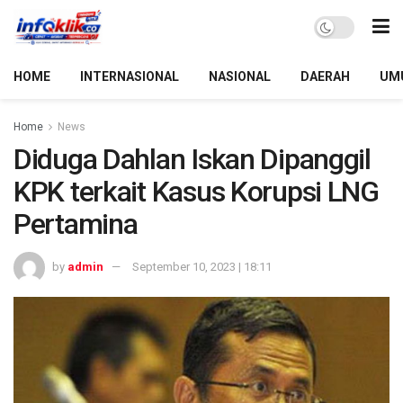
HOME
INTERNASIONAL
NASIONAL
DAERAH
UM
Home
News
Diduga Dahlan Iskan Dipanggil
KPK terkait Kasus Korupsi LNG
Pertamina
by
admin
September 10, 2023 | 18:11