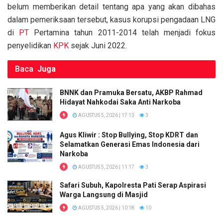
k
p
belum memberikan detail tentang apa yang akan dibahas
dalam pemeriksaan tersebut, kasus korupsi pengadaan LNG
di
PT
Pertamina tahun 2011-2014 telah menjadi fokus
penyelidikan
KPK
sejak Juni 2022.
Baca
Juga
BNNK dan Pramuka Bersatu, AKBP Rahmad
Hidayat Nahkodai Saka Anti Narkoba
AGUSTUS 5, 2026 | 17:13
3
Agus Kliwir : Stop Bullying, Stop KDRT dan
Selamatkan Generasi Emas Indonesia dari
Narkoba
AGUSTUS 5, 2026 | 11:17
3
Safari Subuh, Kapolresta Pati Serap Aspirasi
Warga Langsung di Masjid
AGUSTUS 5, 2026 | 10:18
10